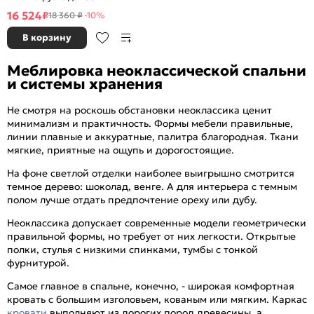
1600x2000
16 524
₽
18 360 ₽
-10%
В корзину
Меблировка неоклассической спальни
и системы хранения
Не смотря на роскошь обстановки неоклассика ценит
минимализм и практичность. Формы мебели правильные,
линии плавные и аккуратные, палитра благородная. Ткани
мягкие, приятные на ощупь и дорогостоящие.
На фоне светлой отделки наиболее выигрышно смотрится
темное дерево: шоколад, венге. А для интерьера с темным
полом лучше отдать предпочтение ореху или дубу.
Неоклассика допускает современные модели геометрически
правильной формы, но требует от них легкости. Открытые
полки, стулья с низкими спинками, тумбы с тонкой
фурнитурой.
Самое главное в спальне, конечно, - широкая комфортная
кровать с большим изголовьем, кованым или мягким. Каркас
кровати
выполняют из дорогих пород древесины, а