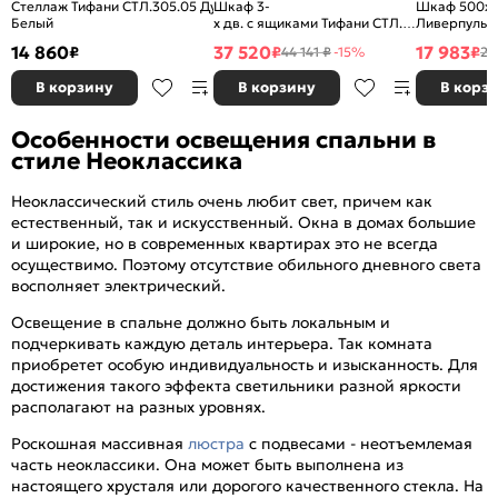
Стеллаж Тифани СТЛ.305.05 Дуб небраска/
Шкаф 3-
Шкаф 500x4
Белый
х дв. с ящиками Тифани СТЛ.305.02 Дуб не
Ливерпуль Я
Белый
белый МДФ,
14 860
37 520
17 983
₽
₽
₽
44 141 ₽
-15%
25
В корзину
В корзину
В корз
Особенности освещения спальни в
стиле Неоклассика
Неоклассический стиль очень любит свет, причем как
естественный, так и искусственный. Окна в домах большие
и широкие, но в современных квартирах это не всегда
осуществимо. Поэтому отсутствие обильного дневного света
восполняет электрический.
Освещение в спальне должно быть локальным и
подчеркивать каждую деталь интерьера. Так комната
приобретет особую индивидуальность и изысканность. Для
достижения такого эффекта светильники разной яркости
располагают на разных уровнях.
Роскошная массивная
люстра
с подвесами - неотъемлемая
часть неоклассики. Она может быть выполнена из
настоящего хрусталя или дорогого качественного стекла. На