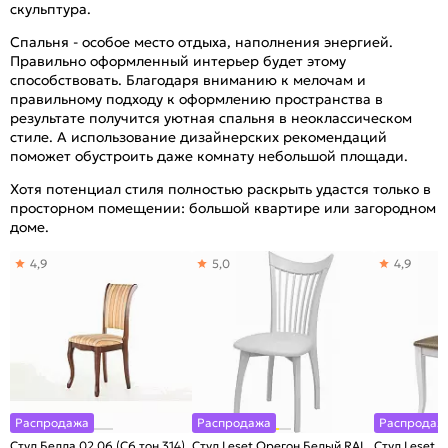
скульптура.
Спальня - особое место отдыха, наполнения энергией.
Правильно оформленный интерьер будет этому
способствовать. Благодаря вниманию к мелочам и
правильному подходу к оформлению пространства в
результате получится уютная спальня в неоклассическом
стиле. А использование дизайнерских рекомендаций
поможет обустроить даже комнату небольшой площади.
Хотя потенциал стиля полностью раскрыть удастся только в
просторном помещении: большой квартире или загородном
доме.
4,9
5,0
4,9
Распродажа
Распродажа
Распродаж
Стул Белла 02.06.(С6 тон 314)
Стул Leset Орегон Белый RAL
Стул Leset 