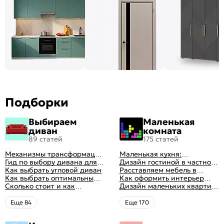
Подборки
Выбираем
Маленькая
диван
комната
89 статей
175 статей
Механизмы трансформации
Маленькая кухня:
диванов: все виды,
Гид по выбору дивана для
планировка, стили, цвет и
Дизайн гостиной в частном
особенности, плюсы и
сна
Как выбрать угловой диван
рисунок, реальные фото
доме: 50 вариантов с фото
Расставляем мебель в
минусы
Как выбрать оптимальный
гостиной: главные правила
Как оформить интерьер
цвет стен в гостиной: 50
Сколько стоит и как
рациональной планировки
однокомнатной квартиры:
Дизайн маленьких квартир:
фото и идей оформления
перетянуть диван
47 классных идей с фото
10 идей для дизайна
интерьера с фото
Eще 84
Eще 170