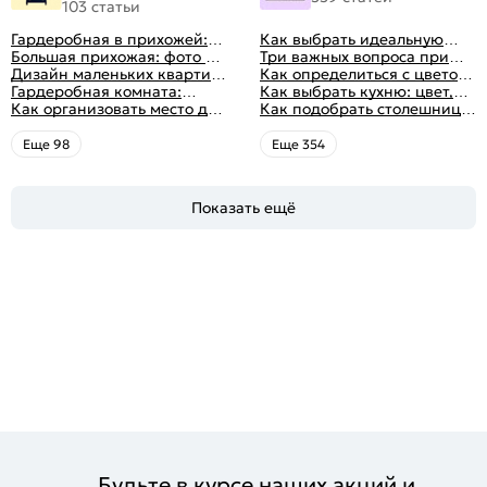
103 статьи
Гардеробная в прихожей:
Как выбрать идеальную
виды, фото в интерьере,
Большая прихожая: фото с
планировку для кухни
Три важных вопроса при
идеи дизайна
функциональным
Дизайн маленьких квартир:
выборе кухни: готовка,
Как определиться с цветом
распределением дизайна
10 идей для дизайна
Гардеробная комната:
посуда, комфорт
кухни: светлые, темные,
Как выбрать кухню: цвет,
интерьера с фото
дизайн, планировка, советы
Как организовать место для
яркие
планировка, аксессуары
Как подобрать столешницу
по обустройству,
хранения на балконе
для кухни по цвету
распространенные ошибки
Eще 98
Eще 354
Показать ещё
Будьте в курсе наших акций и