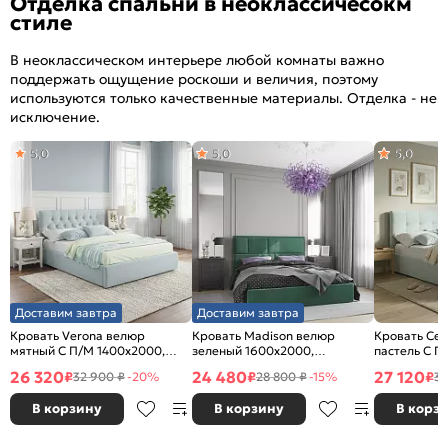
Отделка спальни в неоклассичесокм
стиле
В неоклассическом интерьере любой комнаты важно
поддержать ощущение роскоши и величия, поэтому
используются только качественные материалы. Отделка - не
исключение.
5,0
5,0
5,0
Доставим завтра
Доставим завтра
Кровать Verona велюр
Кровать Madison велюр
Кровать Сел
мятный С П/М 1400x2000,
зеленый 1600x2000,
пастель С П
ортопедическое основание,
изголовье мягкое
ортопедичес
26 320
24 480
27 120
₽
₽
₽
32 900 ₽
-20%
28 800 ₽
-15%
33
изголовье мягкое
изголовье м
В корзину
В корзину
В корз