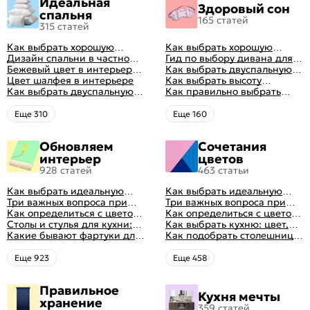
Идеальная
Здоровый сон
спальня
165 статей
315 статей
Как выбрать хорошую
Как выбрать хорошую
кровать для сна
Дизайн спальни в частном
кровать для сна
Гид по выбору дивана для
доме: множество идей
Бежевый цвет в интерьере
сна
Как выбрать двуспальную
оформления идеальных
спальни 2024, 40 красивых
Цвет шалфея в интерьере
кровать и матрас
Как выбрать высоту
интерьеров
интерьеров с фото
Как выбрать двуспальную
правильно: советы и фото в
матраса
Как правильно выбрать
кровать и матрас
интерьере
ортопедический матрас
правильно: советы и фото в
Eще 310
Eще 160
интерьере
Обновляем
Сочетания
интерьер
цветов
928 статей
463 статьи
Как выбрать идеальную
Как выбрать идеальную
планировку для кухни
Три важных вопроса при
планировку для кухни
Три важных вопроса при
выборе кухни: готовка,
Как определиться с цветом
выборе кухни: готовка,
Как определиться с цветом
посуда, комфорт
кухни: светлые, темные,
Столы и стулья для кухни:
посуда, комфорт
кухни: светлые, темные,
Как выбрать кухню: цвет,
яркие
советы по выбору
Какие бывают фартуки для
яркие
планировка, аксессуары
Как подобрать столешницу
кухни: как правильно
для кухни по цвету
выбрать
Eще 923
Eще 458
Правильное
Кухня мечты
хранение
359 статей