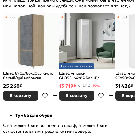
или плащ, придя прямо с улицы. Она может быть настенной
или напольной, как вам удобнее и как позволяет площадь.
5,0
4,8
5,0
Доставим завтра
Шкаф 890x780x2085 Киото
Шкаф угловой
Шкаф углов
Серый/дуб небраска
GLOSS 64х64 Белый/
90х90х240 Б
Белый глянец
Зеркало
25 260
13 719
31 426
₽
₽
₽
16 140 ₽
-15%
В корзину
В корзину
В корз
Тумба для обуви
Она может быть встроена в шкаф, а может быть
самостоятельным предметом интерьера.