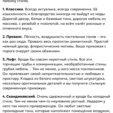
любому стилю.
1. Классика
. Всегда актуальна, всегда современна. Её
изысканность и благородство никогда не выйдут из моды.
Дорогой декор, белые и бежевые тона, дорогая мебель из
массива, с резьбой и позолотой, на всём налёт роскоши и
отменного вкуса.
2. Прованс
. Лёгкость, воздушность пастельных тонов – это
как раз сюда. Прованс весь пропитан романтикой. Простой
нежный декор, флористические мотивы. Ваша прихожая с
порога очарует своим обаянием.
3. Лофт
. Вроде бы совсем неуютный стиль. Все эти
торчащие трубы и коммуникации, необработанные стены,
грубая мебель… Тем не менее, у него масса поклонников.
Он привлекает своей непритязательностью и любовью к
простору. Кладка из белого кирпича, светлая штукатурка,
несколько оригинальных деталей и вы получите стильную
современную прихожую.
4. Скандинавский
. Очень сдержанный и вроде бы холодный
стиль. Тем не менее чем-то неуловимо уютный. Недаром у
него так много приверженцев. Он любит светлые
прохладные тона, которые наполняют помещение воздухом,