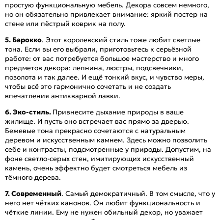
простую функциональную мебель. Декора совсем немного,
но он обязательно привлекает внимание: яркий постер на
стене или пёстрый коврик на полу.
5. Барокко
. Этот королевский стиль тоже любит светлые
тона. Если вы его выбрали, приготовьтесь к серьёзной
работе: от вас потребуется большое мастерство и много
предметов декора: лепнина, люстры, подсвечники,
позолота и так далее. И ещё тонкий вкус, и чувство меры,
чтобы всё это гармонично сочетать и не создать
впечатления антикварной лавки.
6. Эко-стиль.
Привнесите дыхание природы в ваше
жилище. И пусть оно встречает вас прямо за дверью.
Бежевые тона прекрасно сочетаются с натуральным
деревом и искусственным камнем. Здесь можно позволить
себе и контрасты, подсмотренные у природы. Допустим, на
фоне светло-серых стен, имитирующих искусственный
камень, очень эффектно будет смотреться мебель из
тёмного дерева.
7. Современный
. Самый демократичный. В том смысле, что у
него нет чётких канонов. Он любит функциональность и
чёткие линии. Ему не нужен обильный декор, но уважает