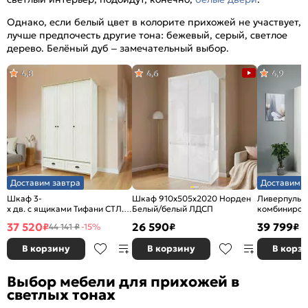
Однако, если белый цвет в колорите прихожей не участвует,
лучше предпочесть другие тона: бежевый, серый, светлое
дерево. Белёный дуб – замечательный выбор.
4,8
4,6
4,9
Доставим завтра
Доставим з
Шкаф 3-
Шкаф 910x505x2020 Норден
Ливерпуль 
х дв. с ящиками Тифани СТЛ.305.02 Дуб небраска/
Белый/белый ЛДСП
комбиниров
Белый
Белый/Ясен
37 520
26 590
39 799
₽
₽
₽
44 141 ₽
-15%
В корзину
В корзину
В корз
Выбор мебели для прихожей в
светлых тонах