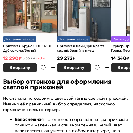
Доставим завтра
Доставим завтра
Распродаж
Прихожая Бруно СТЛ.317.01
Прихожая Лайн Дуб Крафт
Трувор Прих
Дуб сонома/Белый
серый/Белый глянец
Гранж Песоч
12 290
29 272
14 340
₽
₽
₽
15 363 ₽
-20%
В корзину
В корзину
В корз
Выбор оттенков для оформления
светлой прихожей
Но сначала поговорим о цветовой гамме светлой прихожей.
Именно её правильный выбор определяет, насколько
гармоничен весь интерьер.
Белоснежная
– этот выбор оправдан, когда прихожая
слишком маленькая и слишком тёмная. Белый цвет
великолепен, он уместен в любом интерьере, но в