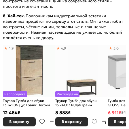
контрастные сочетания. Фишка современного стиля –
простота и элегантность.
8. Хай-тек.
Поклонникам индустриальной эстетики
наверняка придётся по сердцу этот стиль. Он также любит
контрасты, чёткие линии, зеркальные и глянцевые
поверхности. Нежная пастель здесь не уживётся, но белый
придётся очень ко двору.
4,9
4,9
5,0
Распродажа
Распродажа
Трувор Тумба для обуви
Трувор Тумба для обуви
Тумба для о
13.241.06 Дуб Гранж Песочный,
13.241.03 N Дуб Гранж
GLOSS Белы
Интра
Песочный К356, Интра
12 484
8 888
6 911
₽
₽
₽
8 13
В корзину
В корзину
В корз