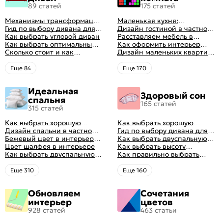
89 статей
175 статей
Механизмы трансформации
Маленькая кухня:
диванов: все виды,
Гид по выбору дивана для
планировка, стили, цвет и
Дизайн гостиной в частном
особенности, плюсы и
сна
Как выбрать угловой диван
рисунок, реальные фото
доме: 50 вариантов с фото
Расставляем мебель в
минусы
Как выбрать оптимальный
гостиной: главные правила
Как оформить интерьер
цвет стен в гостиной: 50
Сколько стоит и как
рациональной планировки
однокомнатной квартиры:
Дизайн маленьких квартир:
фото и идей оформления
перетянуть диван
47 классных идей с фото
10 идей для дизайна
интерьера с фото
Eще 84
Eще 170
Идеальная
Здоровый сон
спальня
165 статей
315 статей
Как выбрать хорошую
Как выбрать хорошую
кровать для сна
Дизайн спальни в частном
кровать для сна
Гид по выбору дивана для
доме: множество идей
Бежевый цвет в интерьере
сна
Как выбрать двуспальную
оформления идеальных
спальни 2024, 40 красивых
Цвет шалфея в интерьере
кровать и матрас
Как выбрать высоту
интерьеров
интерьеров с фото
Как выбрать двуспальную
правильно: советы и фото в
матраса
Как правильно выбрать
кровать и матрас
интерьере
ортопедический матрас
правильно: советы и фото в
Eще 310
Eще 160
интерьере
Обновляем
Сочетания
интерьер
цветов
928 статей
463 статьи