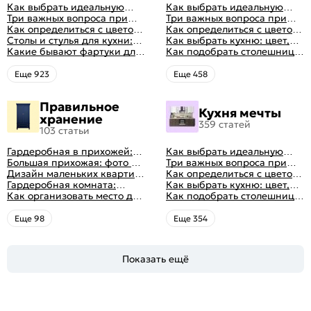
Как выбрать идеальную
Как выбрать идеальную
планировку для кухни
Три важных вопроса при
планировку для кухни
Три важных вопроса при
выборе кухни: готовка,
Как определиться с цветом
выборе кухни: готовка,
Как определиться с цветом
посуда, комфорт
кухни: светлые, темные,
Столы и стулья для кухни:
посуда, комфорт
кухни: светлые, темные,
Как выбрать кухню: цвет,
яркие
советы по выбору
Какие бывают фартуки для
яркие
планировка, аксессуары
Как подобрать столешницу
кухни: как правильно
для кухни по цвету
выбрать
Eще 923
Eще 458
Правильное
Кухня мечты
хранение
359 статей
103 статьи
Гардеробная в прихожей:
Как выбрать идеальную
виды, фото в интерьере,
Большая прихожая: фото с
планировку для кухни
Три важных вопроса при
идеи дизайна
функциональным
Дизайн маленьких квартир:
выборе кухни: готовка,
Как определиться с цветом
распределением дизайна
10 идей для дизайна
Гардеробная комната:
посуда, комфорт
кухни: светлые, темные,
Как выбрать кухню: цвет,
интерьера с фото
дизайн, планировка, советы
Как организовать место для
яркие
планировка, аксессуары
Как подобрать столешницу
по обустройству,
хранения на балконе
для кухни по цвету
распространенные ошибки
Eще 98
Eще 354
Показать ещё