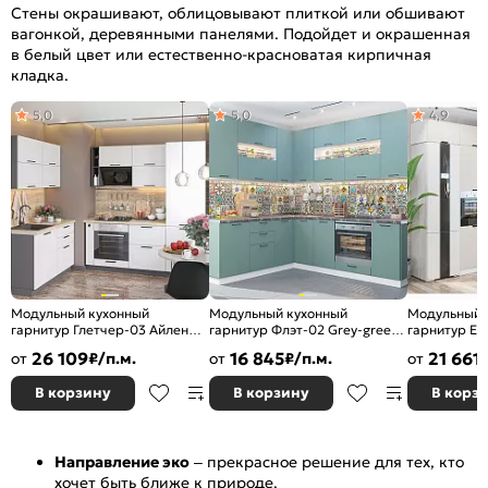
Стены окрашивают, облицовывают плиткой или обшивают
вагонкой, деревянными панелями. Подойдет и окрашенная
в белый цвет или естественно-красноватая кирпичная
кладка.
5,0
5,0
4,9
Модульный кухонный
Модульный кухонный
Модульный 
гарнитур Глетчер-03 Айленд
гарнитур Флэт-02 Grey-green
гарнитур Ев
Силк/Graphite
In 2S/Белый
Антрацит/Б
26 109
16 845
21 661
от
₽/п.м.
от
₽/п.м.
от
2140x1200/2000x600
2340x2390/1700x600
2500x2400/
В корзину
В корзину
В корз
Направление эко
– прекрасное решение для тех, кто
хочет быть ближе к природе.