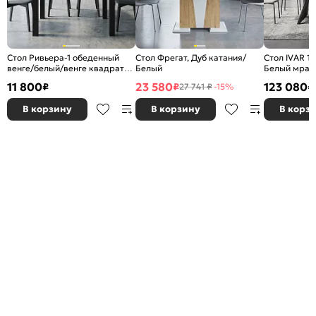
Стол Ривьера-1 обеденный
Стол Фрегат, Дуб катания/
Стол IVAR 1
венге/белый/венге квадраты
Белый
Белый мрам
1000*700
керамика
11 800
23 580
123 080
₽
₽
₽
27 741 ₽
-15%
В корзину
В корзину
В корз