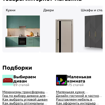
Кухни
Двери
Шкафы и стел
Подборки
Выбираем
Маленькая
диван
комната
89 статей
175 статей
Механизмы трансформации
Маленькая кухня:
диванов: все виды,
Гид по выбору дивана для
планировка, стили, цвет и
Дизайн гостиной в частном
особенности, плюсы и
сна
Как выбрать угловой диван
рисунок, реальные фото
доме: 50 вариантов с фото
Расставляем мебель в
минусы
Как выбрать оптимальный
гостиной: главные правила
Как оформить интерьер