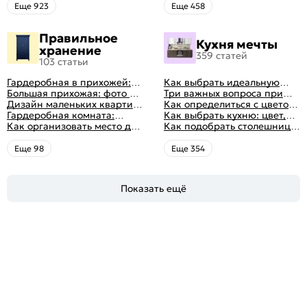
выбрать
Eще 923
Eще 458
Правильное
Кухня мечты
хранение
359 статей
103 статьи
Гардеробная в прихожей:
Как выбрать идеальную
виды, фото в интерьере,
Большая прихожая: фото с
планировку для кухни
Три важных вопроса при
идеи дизайна
функциональным
Дизайн маленьких квартир:
выборе кухни: готовка,
Как определиться с цветом
распределением дизайна
10 идей для дизайна
Гардеробная комната:
посуда, комфорт
кухни: светлые, темные,
Как выбрать кухню: цвет,
интерьера с фото
дизайн, планировка, советы
Как организовать место для
яркие
планировка, аксессуары
Как подобрать столешницу
по обустройству,
хранения на балконе
для кухни по цвету
распространенные ошибки
Eще 98
Eще 354
Показать ещё