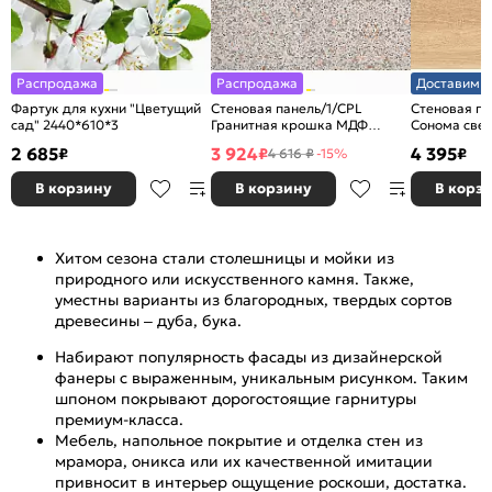
Распродажа
Распродажа
Доставим з
Фартук для кухни "Цветущий
Стеновая панель/1/CPL
Стеновая па
сад" 2440*610*3
Гранитная крошка МДФ
Сонома све
3050*600*4
3050*600*4
2 685
3 924
4 395
₽
₽
₽
4 616 ₽
-15%
В корзину
В корзину
В корз
Хитом сезона стали столешницы и мойки из
природного или искусственного камня. Также,
уместны варианты из благородных, твердых сортов
древесины – дуба, бука.
Набирают популярность фасады из дизайнерской
фанеры с выраженным, уникальным рисунком. Таким
шпоном покрывают дорогостоящие гарнитуры
премиум-класса.
Мебель, напольное покрытие и отделка стен из
мрамора, оникса или их качественной имитации
привносит в интерьер ощущение роскоши, достатка.