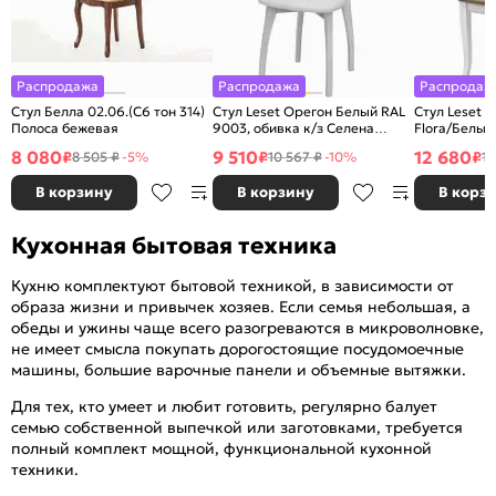
Распродажа
Распродажа
Распродаж
Стул Белла 02.06.(С6 тон 314)
Стул Leset Орегон Белый RAL
Стул Leset 
Полоса бежевая
9003, обивка к/з Селена
Flora/Белый
белый ИК32.03
8 080
9 510
12 680
₽
₽
₽
8 505 ₽
-5%
10 567 ₽
-10%
13
В корзину
В корзину
В корз
Кухонная бытовая техника
Кухню комплектуют бытовой техникой, в зависимости от
образа жизни и привычек хозяев. Если семья небольшая, а
обеды и ужины чаще всего разогреваются в микроволновке,
не имеет смысла покупать дорогостоящие посудомоечные
машины, большие варочные панели и объемные вытяжки.
Для тех, кто умеет и любит готовить, регулярно балует
семью собственной выпечкой или заготовками, требуется
полный комплект мощной, функциональной кухонной
техники.