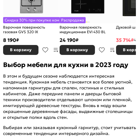
Скидка 30% при покупке комплекта
Распродажа
Варочная поверхность
Варочная поверхность
Духовой шк
газовая GVS 320 IX
индукционная EVI 430 BL
8 190
24 190
35 714
₽
₽
₽
47
В корзину
В корзину
В корз
Выбор мебели для кухни в 2023 году
В этом и будущем сезоне наблюдается интересная
тенденция. Кухонная мебель становится все более уютной,
напоминая гарнитуры для спален, гостиных и стильных
кабинетов. Даже передние панели и дверцы бытовой
техники производители отделывают шпоном или пленкой,
имитирующей древесные текстуры. Вновь в моду вошли
окрашенные деревянные фасады, выдвижные столешницы
и открытые полки вдоль стен.
Выбирая или заказывая кухонный гарнитур, стоит учитывать
современные тенденции интерьерного дизайна.