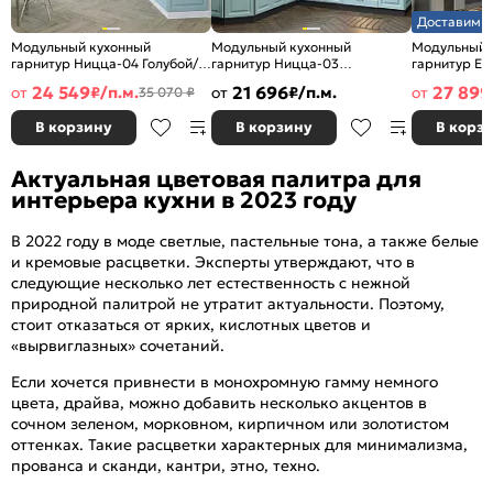
Доставим з
Модульный кухонный
Модульный кухонный
Модульный 
гарнитур Ницца-04 Голубой/
гарнитур Ницца-03
гарнитур Ев
Белый 2340x3200/2700x600
Голубой/Graphite
Белый/Graph
24 549
21 696
27 899
от
₽/п.м.
от
₽/п.м.
от
35 070 ₽
2340x1890/2400x600
2500x2400/
В корзину
В корзину
В корз
Актуальная цветовая палитра для
интерьера кухни в 2023 году
В 2022 году в моде светлые, пастельные тона, а также белые
и кремовые расцветки. Эксперты утверждают, что в
следующие несколько лет естественность с нежной
природной палитрой не утратит актуальности. Поэтому,
стоит отказаться от ярких, кислотных цветов и
«вырвиглазных» сочетаний.
Если хочется привнести в монохромную гамму немного
цвета, драйва, можно добавить несколько акцентов в
сочном зеленом, морковном, кирпичном или золотистом
оттенках. Такие расцветки характерных для минимализма,
прованса и сканди, кантри, этно, техно.