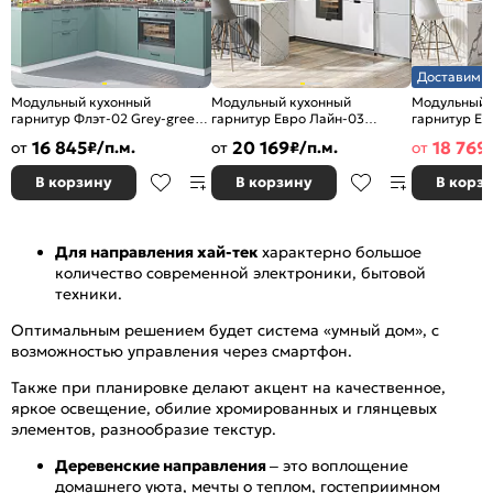
Доставим з
Модульный кухонный
Модульный кухонный
Модульный 
гарнитур Флэт-02 Grey-green
гарнитур Евро Лайн-03
гарнитур Ев
In 2S/Белый
Белый/Graphite
Антрацит/Б
16 845
20 169
18 769
от
₽/п.м.
от
₽/п.м.
от
2340x2390/1700x600
2140x2400/2690x600
2140x2400/
В корзину
В корзину
В корз
Для направления хай-тек
характерно большое
количество современной электроники, бытовой
техники.
Оптимальным решением будет система «умный дом», с
возможностью управления через смартфон.
Также при планировке делают акцент на качественное,
яркое освещение, обилие хромированных и глянцевых
элементов, разнообразие текстур.
Деревенские направления
– это воплощение
домашнего уюта, мечты о теплом, гостеприимном