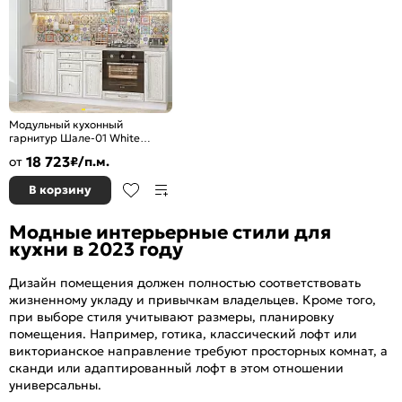
Модульный кухонный
гарнитур Шале-01 White
Dreamline/Белый
18 723
от
₽/п.м.
2140x2200x600
В корзину
Модные интерьерные стили для
кухни в 2023 году
Дизайн помещения должен полностью соответствовать
жизненному укладу и привычкам владельцев. Кроме того,
при выборе стиля учитывают размеры, планировку
помещения. Например, готика, классический лофт или
викторианское направление требуют просторных комнат, а
сканди или адаптированный лофт в этом отношении
универсальны.