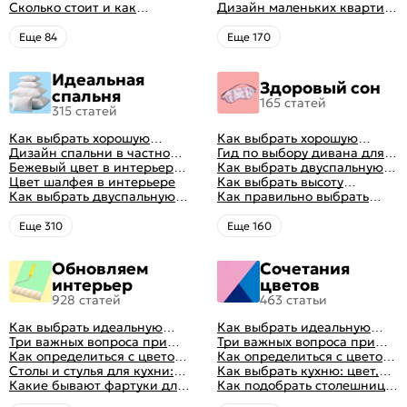
цвет стен в гостиной: 50
Сколько стоит и как
рациональной планировки
однокомнатной квартиры:
Дизайн маленьких квартир:
фото и идей оформления
перетянуть диван
47 классных идей с фото
10 идей для дизайна
интерьера с фото
Eще 84
Eще 170
Идеальная
Здоровый сон
спальня
165 статей
315 статей
Как выбрать хорошую
Как выбрать хорошую
кровать для сна
Дизайн спальни в частном
кровать для сна
Гид по выбору дивана для
доме: множество идей
Бежевый цвет в интерьере
сна
Как выбрать двуспальную
оформления идеальных
спальни 2024, 40 красивых
Цвет шалфея в интерьере
кровать и матрас
Как выбрать высоту
интерьеров
интерьеров с фото
Как выбрать двуспальную
правильно: советы и фото в
матраса
Как правильно выбрать
кровать и матрас
интерьере
ортопедический матрас
правильно: советы и фото в
Eще 310
Eще 160
интерьере
Обновляем
Сочетания
интерьер
цветов
928 статей
463 статьи
Как выбрать идеальную
Как выбрать идеальную
планировку для кухни
Три важных вопроса при
планировку для кухни
Три важных вопроса при
выборе кухни: готовка,
Как определиться с цветом
выборе кухни: готовка,
Как определиться с цветом
посуда, комфорт
кухни: светлые, темные,
Столы и стулья для кухни:
посуда, комфорт
кухни: светлые, темные,
Как выбрать кухню: цвет,
яркие
советы по выбору
Какие бывают фартуки для
яркие
планировка, аксессуары
Как подобрать столешницу
кухни: как правильно
для кухни по цвету