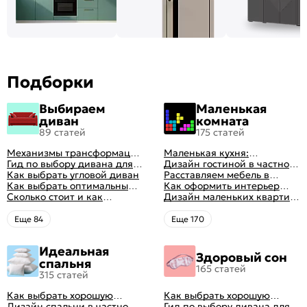
Подборки
Выбираем
Маленькая
диван
комната
89 статей
175 статей
Механизмы трансформации
Маленькая кухня:
диванов: все виды,
Гид по выбору дивана для
планировка, стили, цвет и
Дизайн гостиной в частном
особенности, плюсы и
сна
Как выбрать угловой диван
рисунок, реальные фото
доме: 50 вариантов с фото
Расставляем мебель в
минусы
Как выбрать оптимальный
гостиной: главные правила
Как оформить интерьер
цвет стен в гостиной: 50
Сколько стоит и как
рациональной планировки
однокомнатной квартиры:
Дизайн маленьких квартир:
фото и идей оформления
перетянуть диван
47 классных идей с фото
10 идей для дизайна
интерьера с фото
Eще 84
Eще 170
Идеальная
Здоровый сон
спальня
165 статей
315 статей
Как выбрать хорошую
Как выбрать хорошую
кровать для сна
Дизайн спальни в частном
кровать для сна
Гид по выбору дивана для