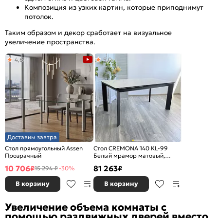
Композиция из узких картин, которые приподнимут
потолок.
Таким образом и декор сработает на визуальное
увеличение пространства.
4,6
5,0
Доставим завтра
Стол прямоугольный Assen
Стол CREMONA 140 KL-99
Прозрачный
Белый мрамор матовый,
итальянская керамика/
10 706
81 263
₽
₽
15 294 ₽
-30%
черный
В корзину
В корзину
Увеличение объема комнаты с
помощью раздвижных дверей вместо