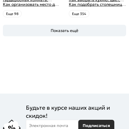
интерьера с фото
дизайн, планировка, советы
Как организовать место для
яркие
планировка, аксессуары
Как подобрать столешницу
по обустройству,
хранения на балконе
для кухни по цвету
распространенные ошибки
Eще 98
Eще 354
Показать ещё
Будьте в курсе наших акций и
скидок!
Электронная почта
Подписаться