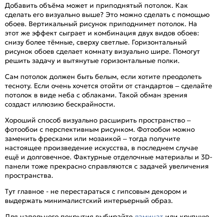
Добавить объёма может и приподнятый потолок. Как
сделать его визуально выше? Это можно сделать с помощью
обоев. Вертикальный рисунок приподнимет потолок. На
этот же эффект сыграет и комбинация двух видов обоев:
снизу более тёмные, сверху светлые. Горизонтальный
рисунок обоев сделает комнату визуально шире. Помогут
решить задачу и вытянутые горизонтальные полки.
Сам потолок должен быть белым, если хотите преодолеть
тесноту. Если очень хочется отойти от стандартов – сделайте
потолок в виде неба с облаками. Такой обман зрения
создаст иллюзию бескрайности.
Хороший способ визуально расширить пространство –
фотообои с перспективным рисунком. Фотообои можно
заменить фресками или мозаикой – тогда получите
настоящее произведение искусства, в последнем случае
ещё и долговечное. Фактурные отделочные материалы и 3D-
панели тоже прекрасно справляются с задачей увеличения
пространства.
Тут главное - не перестараться с гипсовым декором и
выдержать минималистский интерьерный образ.
Для напольного покрытия выбирайте
ламинат
или крупную