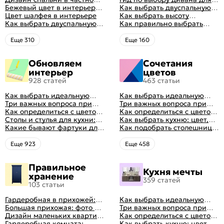
доме: множество идей
Бежевый цвет в интерьере
сна
Как выбрать двуспальную
оформления идеальных
спальни 2024, 40 красивых
Цвет шалфея в интерьере
кровать и матрас
Как выбрать высоту
интерьеров
интерьеров с фото
Как выбрать двуспальную
правильно: советы и фото в
матраса
Как правильно выбрать
кровать и матрас
интерьере
ортопедический матрас
правильно: советы и фото в
Eще 310
Eще 160
интерьере
Обновляем
Сочетания
интерьер
цветов
928 статей
463 статьи
Как выбрать идеальную
Как выбрать идеальную
планировку для кухни
Три важных вопроса при
планировку для кухни
Три важных вопроса при
выборе кухни: готовка,
Как определиться с цветом
выборе кухни: готовка,
Как определиться с цветом
посуда, комфорт
кухни: светлые, темные,
Столы и стулья для кухни:
посуда, комфорт
кухни: светлые, темные,
Как выбрать кухню: цвет,
яркие
советы по выбору
Какие бывают фартуки для
яркие
планировка, аксессуары
Как подобрать столешницу
кухни: как правильно
для кухни по цвету
выбрать
Eще 923
Eще 458
Правильное
Кухня мечты
хранение
359 статей
103 статьи
Гардеробная в прихожей:
Как выбрать идеальную
виды, фото в интерьере,
Большая прихожая: фото с
планировку для кухни
Три важных вопроса при
идеи дизайна
функциональным
Дизайн маленьких квартир:
выборе кухни: готовка,
Как определиться с цветом
распределением дизайна
10 идей для дизайна
Гардеробная комната:
посуда, комфорт
кухни: светлые, темные,
Как выбрать кухню: цвет,