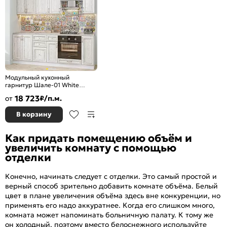
Модульный кухонный
гарнитур Шале-01 White
Dreamline/Белый
18 723
от
₽/п.м.
2140x2200x600
В корзину
Как придать помещению объём и
увеличить комнату с помощью
отделки
Конечно, начинать следует с отделки. Это самый простой и
верный способ зрительно добавить комнате объёма. Белый
цвет в плане увеличения объёма здесь вне конкуренции, но
применять его надо аккуратнее. Когда его слишком много,
комната может напоминать больничную палату. К тому же
он холодный, поэтому вместо белоснежного используйте