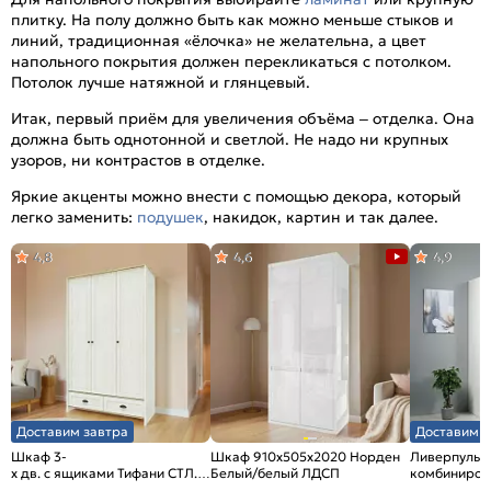
плитку. На полу должно быть как можно меньше стыков и
линий, традиционная «ёлочка» не желательна, а цвет
напольного покрытия должен перекликаться с потолком.
Потолок лучше натяжной и глянцевый.
Итак, первый приём для увеличения объёма – отделка. Она
должна быть однотонной и светлой. Не надо ни крупных
узоров, ни контрастов в отделке.
Яркие акценты можно внести с помощью декора, который
легко заменить:
подушек
, накидок, картин и так далее.
4,8
4,6
4,9
Доставим завтра
Доставим з
Шкаф 3-
Шкаф 910x505x2020 Норден
Ливерпуль 
х дв. с ящиками Тифани СТЛ.305.02 Дуб небраска/
Белый/белый ЛДСП
комбиниров
Белый
Белый/Ясен