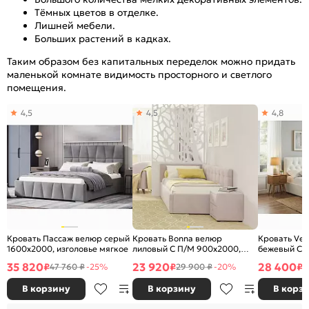
Тёмных цветов в отделке.
Лишней мебели.
Больших растений в кадках.
Таким образом без капитальных переделок можно придать
маленькой комнате видимость просторного и светлого
помещения.
4,5
4,5
4,8
Кровать Пассаж велюр серый
Кровать Bonna велюр
Кровать Ve
1600x2000, изголовье мягкое
лиловый С П/М 900x2000,
бежевый С 
ортопедическое основание,
ортопедичес
35 820
23 920
28 400
₽
₽
₽
47 760 ₽
-25%
29 900 ₽
-20%
3
изголовье мягкое
изголовье м
В корзину
В корзину
В корз