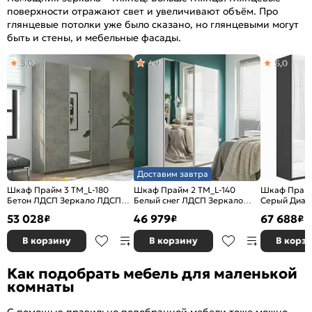
поверхности отражают свет и увеличивают объём. Про
глянцевые потолки уже было сказано, но глянцевыми могут
быть и стены, и мебельные фасады.
5,0
4,9
5,0
Доставим завтра
Шкаф Прайм 3 TM_L-180
Шкаф Прайм 2 TM_L-140
Шкаф Прайм
Бетон ЛДСП Зеркало ЛДСП
Белый снег ЛДСП Зеркало
Серый Диам
1800*2300*570
1400*2300*570
Зеркало Сте
53 028
46 979
67 688
₽
₽
₽
1800*2300*
В корзину
В корзину
В корз
Как подобрать мебель для маленькой
комнаты