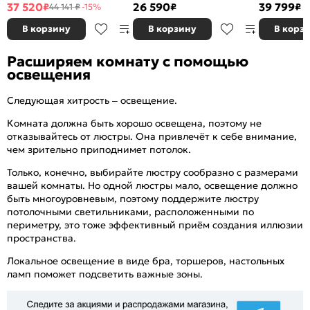
37 520
26 590
39 799
₽
₽
₽
44 141 ₽
-15%
В корзину
В корзину
В корз
Расширяем комнату с помощью
освещения
Следующая хитрость – освещение.
Комната должна быть хорошо освещена, поэтому не
отказывайтесь от люстры. Она привлечёт к себе внимание,
чем зрительно приподнимет потолок.
Только, конечно, выбирайте люстру сообразно с размерами
вашей комнаты. Но одной люстры мало, освещение должно
быть многоуровневым, поэтому поддержите люстру
потолочными светильниками, расположенными по
периметру, это тоже эффективный приём создания иллюзии
пространства.
Локальное освещение в виде бра, торшеров, настольных
ламп поможет подсветить важные зоны.