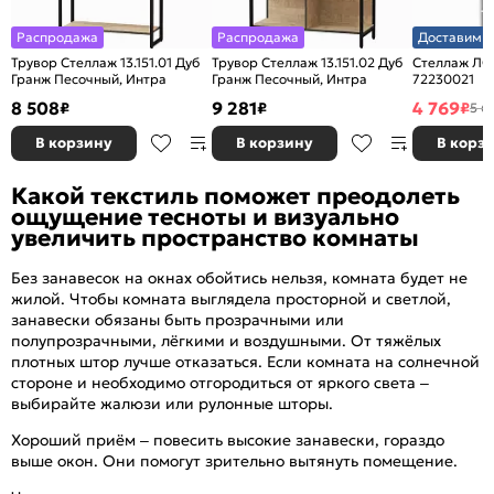
Распродажа
Распродажа
Доставим з
Трувор Стеллаж 13.151.01 Дуб
Трувор Стеллаж 13.151.02 Дуб
Стеллаж ЛО
Гранж Песочный, Интра
Гранж Песочный, Интра
72230021
8 508
9 281
4 769
₽
₽
₽
5 6
В корзину
В корзину
В корз
Какой текстиль поможет преодолеть
ощущение тесноты и визуально
увеличить пространство комнаты
Без занавесок на окнах обойтись нельзя, комната будет не
жилой. Чтобы комната выглядела просторной и светлой,
занавески обязаны быть прозрачными или
полупрозрачными, лёгкими и воздушными. От тяжёлых
плотных штор лучше отказаться. Если комната на солнечной
стороне и необходимо отгородиться от яркого света –
выбирайте жалюзи или рулонные шторы.
Хороший приём – повесить высокие занавески, гораздо
выше окон. Они помогут зрительно вытянуть помещение.