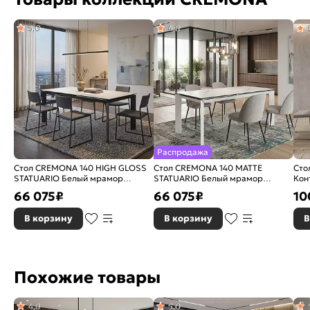
5,0
4,8
Распродажа
Стол CREMONA 140 HIGH GLOSS
Стол CREMONA 140 MATTE
Сто
STATUARIO Белый мрамор
STATUARIO Белый мрамор
Кон
глянцевый, керамика/ черный
матовый, керамика/ белый
ита
66 075
₽
66 075
₽
10
каркас
кар
В корзину
В корзину
В
Похожие товары
4,8
5,0