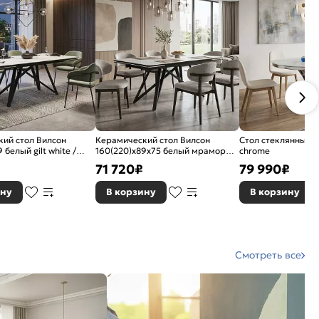
ий стол Вилсон
Керамический стол Вилсон
Стол стеклянный Tw
 белый gilt white /
160(220)х89х75 белый мрамор
chrome
snow white / черный
71 720
₽
79 990
₽
ину
В корзину
В корзину
Смотреть все