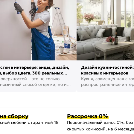
стен в интерьере: виды, дизайн,
Дизайн кухни-гостиной:
, выбор цвета, 300 реальных
красивых интерьеров
оверхностей – это не только
Кухня, совмещенная с го
номичный способ отделки, но и
распространенное инте
ть создать кре...
наши дни. В нем от...
на сборку
Рассрочка 0%
сной мебели с гарантией 18
Первоначальный взнос 0%, без
скрытых комиссий, на 6 месяце