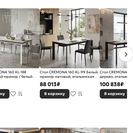
5,0
4,8
NA 160 KL-188
Стол CREMONA 160 KL-99 Белый
Стол CREMONA 180
ый мрамор / белый
мрамор матовый, итальянская
дерево, итальянск
керамика / черный каркас
черный каркас
₽
88 013
₽
100 838
₽
ину
В корзину
В корзину
5,0
4,9