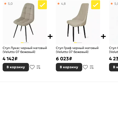
5,0
4,8
5,
Стул Лукас черный матовый
Стул Граф черный матовый
Стул
(Velutto 07 бежевый)
(Velutto 07 бежевый)
(Velu
4 142
₽
6 023
₽
4 2
В корзину
В корзину
В 