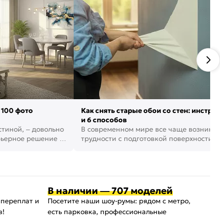
 100 фото
Как снять старые обои со стен: инстру
и 6 способов
стиной, – довольно
В современном мире все чаще возника
рьерное решение в
трудности с подготовкой поверхности д
поклейки обоев. И многие за...
В наличии — 707 моделей
 переплат и
Посетите наши шоу-румы: рядом с метро,
в!
есть парковка, профессиональные