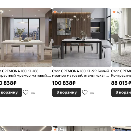
5,0
4,8
4,9
л CREMONA 180 KL-188
Стол CREMONA 180 KL-99 Белый
Стол CREMO
трастный мрамор матовый,
мрамор матовый, итальянская
Контрастн
льянская керамика/ белый
керамика / черный каркас
каркас
0 838
₽
100 838
₽
88 013
кас
 корзину
В корзину
В корз
5,0
5,0
4,9