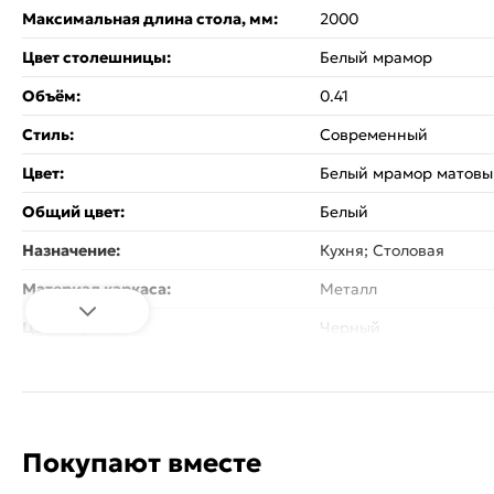
Максимальная длина стола, мм:
2000
Цвет столешницы:
Белый мрамор
Объём:
0.41
Стиль:
Современный
Цвет:
Белый мрамор матовы
Общий цвет:
Белый
Назначение:
Кухня; Столовая
Материал каркаса:
Металл
Цвет каркаса:
Черный
Материал столешницы:
Керамика
Тип поверхности (стола):
Матовая
Механизмы трансформации:
Раскладной
Покупают вместе
Коллекция:
CREMONA