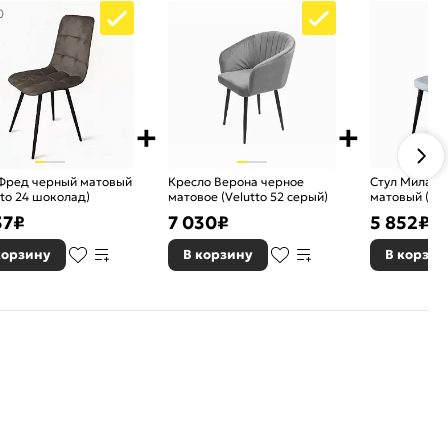
0
 Фред черный матовый
Кресло Верона черное
Стул Милан 
tto 24 шоколад)
матовое (Velutto 52 серый)
матовый (Кр
37
₽
7 030
₽
5 852
₽
корзину
В корзину
В корзин