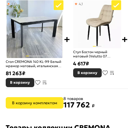
5,0
4,1
Форма столешницы:
Прямоугольная
Тип стола:
Раздвижные
Гарантия:
18 месяцев
Страна производитель:
Китай
Рисунок:
Камень
Стул Бостон черный
матовый (Velutto 07
Вес:
102
бежевый)
Стол CREMONA 140 KL-99 Белый
4 617
₽
мрамор матовый, итальянская
керамика/черный
81 263
₽
В корзину
В корзину
8 товаров
В корзину комплектом
117 762
₽
Товары коллекции CREMONA