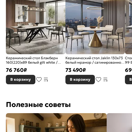
Керамический стол Блэкберн
Керамический стол Jaklin 130x73
Сто
160(220)х89 белый gilt white /
белый мрамор / сатинированное
99 
черный
золото
ита
76 760
₽
73 490
₽
69
кар
В корзину
В корзину
В
Полезные советы