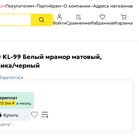
рам
Покупателям
Партнёрам
О компании
Адреса магазинов
Войти
Сравнение
Избранное
Корзина
 KL-99 Белый мрамор матовый,
мика/черный
Поделиться
переплат
13 544 ₽
в месяц
Купить
цену!