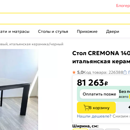
Блоге
ати и матрасы
Столы и стулья
Прихожие
Двери
вый, итальянская керамика/черный
Стол CREMONA 140
итальянская кера
5,0
Код товара: 226388
81 263
₽
Без 
Оплатить позже
всего
В корзину
Нашли дешевле?
Снизим 
Ширина, см: