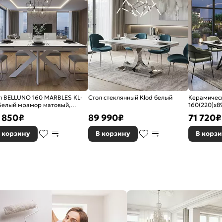
л BELLUNO 160 MARBLES KL-
Стол стеклянный Klod белый
Керамическ
Белый мрамор матовый,
160(220)х89
льянская керамика/ белый
черный
 850
₽
89 990
₽
71 720
₽
кас, ®DISAUR
 корзину
В корзину
В корз