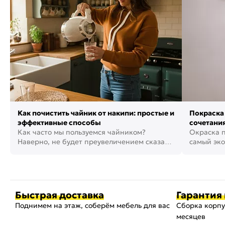
Как почистить чайник от накипи: простые и
Покраска 
эффективные способы
сочетания
Как часто мы пользуемся чайником?
фото
Окраска п
Наверно, не будет преувеличением сказать,
самый эко
что это самая востребованная...
возможнос
Быстрая доставка
Гарантия 
Поднимем на этаж, соберём мебель для вас
Сборка корпу
месяцев