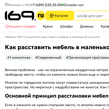
Москва и МО
+7 (495) 023-25-00
Онлайн-чат
Каталог
Акции и скидки
Кухни
Шкафы
Диваны
Кров
Мебель 169
Статьи
Как расставить мебель в маленькой комнате
Как расставить мебель в маленьк
#1-комнатная
#Современный
#Организация простран
Вечная проблема - как на ограниченных квадратных метрах
свободное место, чтобы по комнате можно было еще и пер
Многие ли городские жители могут похвастаться шикарными
пространстве. Но мириться с неудобствами не хочется. Как
Основной принцип расстановки мебели
Если в комнате не нужно спальное место, то вполне можно о