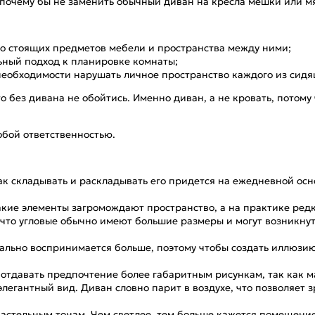
к почему бы не заменить обычный диван на кресла мешки или м
но стоящих предметов мебели и пространства между ними;
ьный подход к планировке комнаты;
 необходимости нарушать личное пространство каждого из сидя
о без дивана не обойтись. Именно диван, а не кровать, потому
обой ответственностью.
ак складывать и раскладывать его придется на ежедневной осн
акие элементы загромождают пространство, а на практике ред
 что угловые обычно имеют большие размеры и могут возникну
уально воспринимается больше, поэтому чтобы создать иллюзи
 отдавать предпочтение более габаритным рисункам, так как м
егантный вид. Диван словно парит в воздухе, что позволяет
астельным тонам. Чем светлее, тем больше кажется помещение