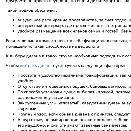
другу. Это не просто неудобно, но еще и дискомфортно. Та
Такой подход обеспечит:
визуальное расширение пространства, за счет отдель
интересный интерьер, где прослеживается нетривиал
удобное размещение всех членов семьи и гостей, без
Если маленькая комната несет в себе функционал спальни, т
помещениях такая способность на вес золота.
К выбору дивана в таком случае необходимо подходить с ос
Чтобы
выбрать диван
, нужно учесть следующие факторы:
Простота и удобство механизма трансформации, так к
удобно;
Отсутствие интерьерных подушек, боковых валиков, т
По способу установки лучше выбирать прямой, потому
расположения угла дивана;
Закругленные углы, угловатый, квадратный диван виз
формами;
Крупный узор, если обивка дивана с принтом, следует
Аккуратные, не выпирающие ножки придают мебели эл
это неудобно, и они отнимают заветные сантиметры;
Цвет дивана должен быть максимально приближен к п