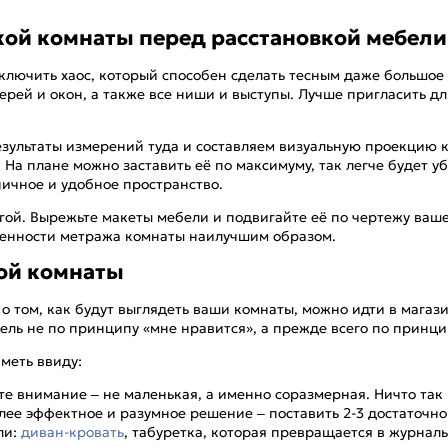
кой комнаты перед расстановкой мебели
сключить хаос, который способен сделать тесным даже большо
ерей и окон, а также все ниши и выступы. Лучше пригласить д
результаты измерений туда и составляем визуальную проекцию 
 На плане можно заставить её по максимуму, так легче будет 
ничное и удобное пространство.
гой. Вырежьте макеты мебели и подвигайте её по чертежу ваш
обенности метража комнаты наилучшим образом.
ой комнаты
е о том, как будут выглядеть ваши комнаты, можно идти в мага
ль не по принципу «мне нравится», а прежде всего по принци
меть ввиду:
внимание – не маленькая, а именно соразмерная. Ничто так не
лее эффектное и разумное решение – поставить 2-3 достаточно
ли:
диван-кровать
, табуретка, которая превращается в журналь