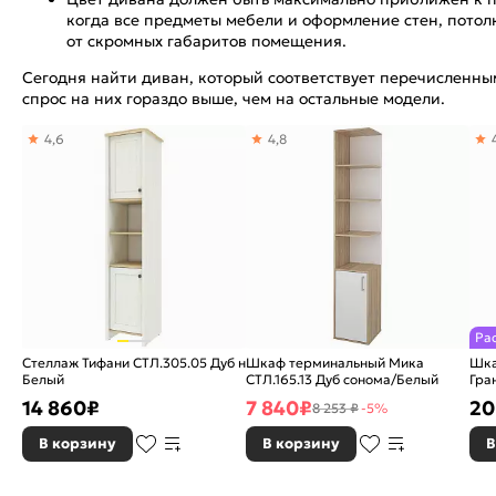
когда все предметы мебели и оформление стен, потол
от скромных габаритов помещения.
Сегодня найти диван, который соответствует перечисленны
спрос на них гораздо выше, чем на остальные модели.
4,6
4,8
Ра
Стеллаж Тифани СТЛ.305.05 Дуб небраска/
Шкаф терминальный Мика
Шка
Белый
СТЛ.165.13 Дуб сонома/Белый
Гра
14 860
₽
7 840
₽
20
8 253 ₽
-5%
В корзину
В корзину
В