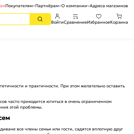
рам
Покупателям
Партнёрам
О компании
Адреса магазинов
Войти
Сравнение
Избранное
Корзина
тетичности и практичности. При этом желательно оставить
сов часто приходится ютиться в очень ограниченном
ения этой проблемы.
сем
 диване все члены семьи или гости, садятся вплотную друг