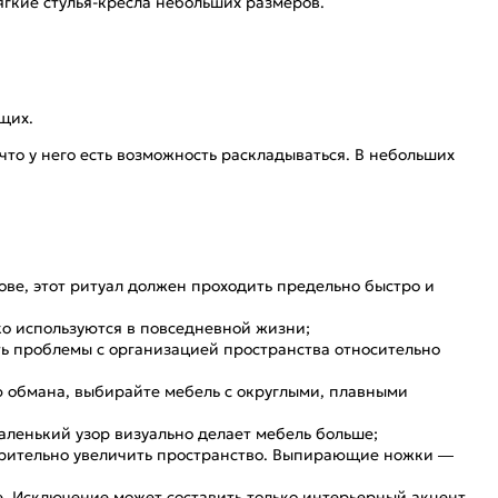
ягкие стулья-кресла небольших размеров.
щих.
 что у него есть возможность раскладываться. В небольших
ове, этот ритуал должен проходить предельно быстро и
ко используются в повседневной жизни;
ть проблемы с организацией пространства относительно
ю обмана, выбирайте мебель с округлыми, плавными
аленький узор визуально делает мебель больше;
 зрительно увеличить пространство. Выпирающие ножки —
. Исключение может составить только интерьерный акцент,