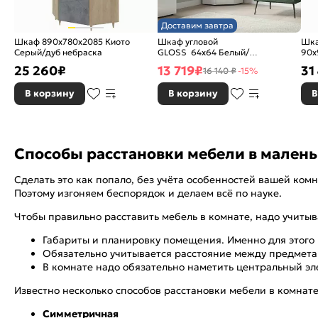
Доставим завтра
Шкаф 890x780x2085 Киото
Шкаф угловой
Шка
Серый/дуб небраска
GLOSS 64х64 Белый/
90х
Белый глянец
25 260
₽
13 719
₽
31
16 140 ₽
-15%
В корзину
В корзину
В
Способы расстановки мебели в мален
Сделать это как попало, без учёта особенностей вашей ко
Поэтому изгоняем беспорядок и делаем всё по науке.
Чтобы правильно расставить мебель в комнате, надо учитыв
Габариты и планировку помещения. Именно для этого 
Обязательно учитывается расстояние между предмета
В комнате надо обязательно наметить центральный эл
Известно несколько способов расстановки мебели в комнате
Симметричная