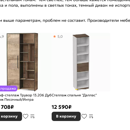
ка и пола, выполнены в светлых тонах, темный диван не испор
м выше параметрам, проблем не составит. Производители мебе
4,9
5,0
спродажа
ф-стеллаж Трувор 13.206 Дуб
Стеллаж спальня "Даллас"
нж Песочный/Интра
 708
₽
12 590
₽
 корзину
В корзину