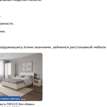
.
рхности.
ми.
, вооружившись этими знаниями, займемся расстановкой мебели 
5,0
ставим завтра
вать FRESCO без обивки