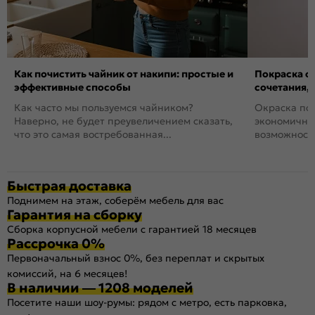
Как почистить чайник от накипи: простые и
Покраска ст
эффективные способы
сочетания,
Как часто мы пользуемся чайником?
Окраска пов
Наверно, не будет преувеличением сказать,
экономичный
что это самая востребованная...
возможность
Быстрая доставка
Поднимем на этаж, соберём мебель для вас
Гарантия на сборку
Сборка корпусной мебели с гарантией 18 месяцев
Рассрочка 0%
Первоначальный взнос 0%, без переплат и скрытых
комиссий, на 6 месяцев!
В наличии — 1208 моделей
Посетите наши шоу-румы: рядом с метро, есть парковка,