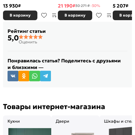
Белый
13 930
21 190
5 207
₽
₽
₽
30 271 ₽
-30%
В корзину
В корзину
В корз
Рейтинг статьи
5,0
Оценить
Понравилась статья? Поделитесь с друзьями
и близкими —
Товары интернет-магазина
Кухни
Двери
Шкафы и стел