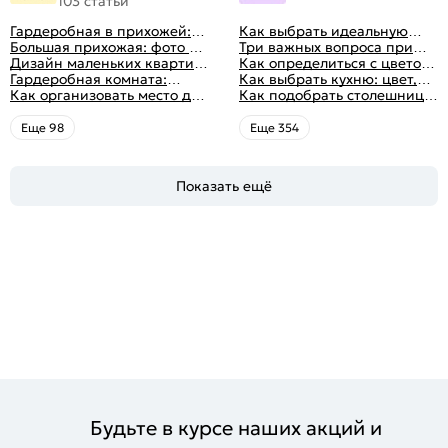
103 статьи
Гардеробная в прихожей:
Как выбрать идеальную
виды, фото в интерьере,
Большая прихожая: фото с
планировку для кухни
Три важных вопроса при
идеи дизайна
функциональным
Дизайн маленьких квартир:
выборе кухни: готовка,
Как определиться с цветом
распределением дизайна
10 идей для дизайна
Гардеробная комната:
посуда, комфорт
кухни: светлые, темные,
Как выбрать кухню: цвет,
интерьера с фото
дизайн, планировка, советы
Как организовать место для
яркие
планировка, аксессуары
Как подобрать столешницу
по обустройству,
хранения на балконе
для кухни по цвету
распространенные ошибки
Eще 98
Eще 354
Показать ещё
Будьте в курсе наших акций и