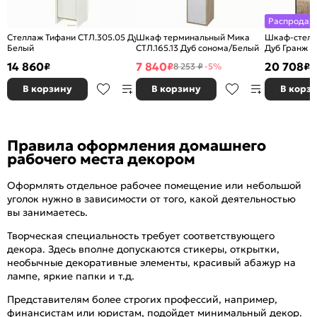
Распродаж
Стеллаж Тифани СТЛ.305.05 Дуб небраска/
Шкаф терминальный Мика
Шкаф-стелл
Белый
СТЛ.165.13 Дуб сонома/Белый
Дуб Гранж 
14 860
7 840
20 708
₽
₽
₽
8 253 ₽
-5%
В корзину
В корзину
В корз
Правила оформления домашнего
рабочего места декором
Оформлять отдельное рабочее помещение или небольшой
уголок нужно в зависимости от того, какой деятельностью
вы занимаетесь.
Творческая специальность требует соответствующего
декора. Здесь вполне допускаются стикеры, открытки,
необычные декоративные элементы, красивый абажур на
лампе, яркие папки и т.д.
Представителям более строгих профессий, например,
финансистам или юристам, подойдет минимальный декор.