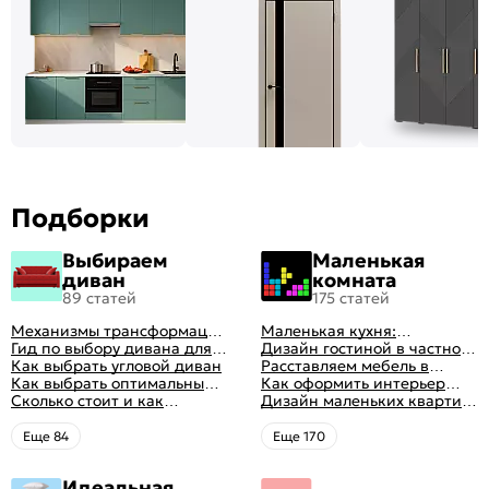
Подборки
Выбираем
Маленькая
диван
комната
89 статей
175 статей
Механизмы трансформации
Маленькая кухня:
диванов: все виды,
Гид по выбору дивана для
планировка, стили, цвет и
Дизайн гостиной в частном
особенности, плюсы и
сна
Как выбрать угловой диван
рисунок, реальные фото
доме: 50 вариантов с фото
Расставляем мебель в
минусы
Как выбрать оптимальный
гостиной: главные правила
Как оформить интерьер
цвет стен в гостиной: 50
Сколько стоит и как
рациональной планировки
однокомнатной квартиры:
Дизайн маленьких квартир:
фото и идей оформления
перетянуть диван
47 классных идей с фото
10 идей для дизайна
интерьера с фото
Eще 84
Eще 170
Идеальная