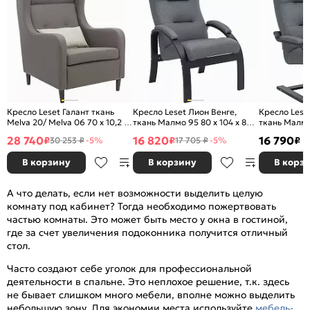
Кресло Leset Галант ткань
Кресло Leset Лион Венге,
Кресло Lese
Melva 20/ Melva 06 70 x 10,2 x
ткань Малмо 95 80 x 104 x 80
ткань Малмо 
86 см
см
см
28 740
16 820
16 790
₽
₽
₽
30 253 ₽
-5%
17 705 ₽
-5%
В корзину
В корзину
В корз
А что делать, если нет возможности выделить целую
комнату под кабинет? Тогда необходимо пожертвовать
частью комнаты. Это может быть место у окна в гостиной,
где за счет увеличения подоконника получится отличный
стол.
Часто создают себе уголок для профессиональной
деятельности в спальне. Это неплохое решение, т.к. здесь
не бывает слишком много мебели, вполне можно выделить
небольшую зону. Для экономии места используйте
мебель-