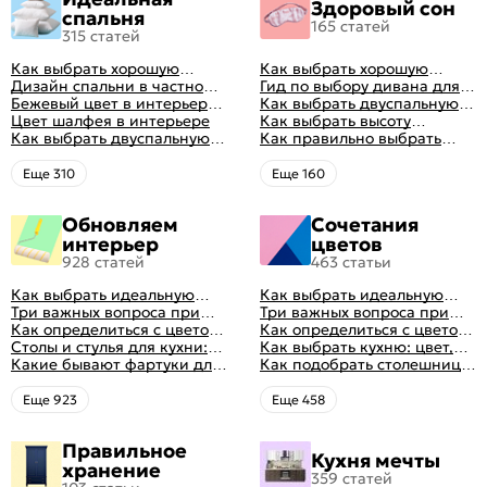
Здоровый сон
спальня
165 статей
315 статей
Как выбрать хорошую
Как выбрать хорошую
кровать для сна
Дизайн спальни в частном
кровать для сна
Гид по выбору дивана для
доме: множество идей
Бежевый цвет в интерьере
сна
Как выбрать двуспальную
оформления идеальных
спальни 2024, 40 красивых
Цвет шалфея в интерьере
кровать и матрас
Как выбрать высоту
интерьеров
интерьеров с фото
Как выбрать двуспальную
правильно: советы и фото в
матраса
Как правильно выбрать
кровать и матрас
интерьере
ортопедический матрас
правильно: советы и фото в
Eще 310
Eще 160
интерьере
Обновляем
Сочетания
интерьер
цветов
928 статей
463 статьи
Как выбрать идеальную
Как выбрать идеальную
планировку для кухни
Три важных вопроса при
планировку для кухни
Три важных вопроса при
выборе кухни: готовка,
Как определиться с цветом
выборе кухни: готовка,
Как определиться с цветом
посуда, комфорт
кухни: светлые, темные,
Столы и стулья для кухни:
посуда, комфорт
кухни: светлые, темные,
Как выбрать кухню: цвет,
яркие
советы по выбору
Какие бывают фартуки для
яркие
планировка, аксессуары
Как подобрать столешницу
кухни: как правильно
для кухни по цвету
выбрать
Eще 923
Eще 458
Правильное
Кухня мечты
хранение
359 статей