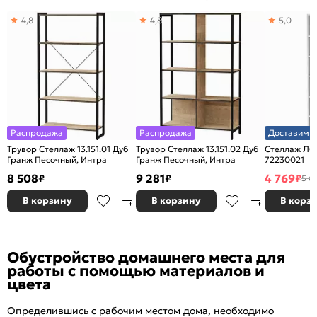
4,8
4,8
5,0
Распродажа
Распродажа
Доставим з
Трувор Стеллаж 13.151.01 Дуб
Трувор Стеллаж 13.151.02 Дуб
Стеллаж ЛО
Гранж Песочный, Интра
Гранж Песочный, Интра
72230021
8 508
9 281
4 769
₽
₽
₽
5 6
В корзину
В корзину
В корз
Обустройство домашнего места для
работы с помощью материалов и
цвета
Определившись с рабочим местом дома, необходимо