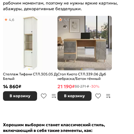
рабочим моментам, поэтому не нужны яркие картины,
абажуры, декоративные безделушки.
4,6
4,6
Стеллаж Тифани СТЛ.305.05 Дуб небраска/
Стол Киото СТЛ.339.06 Дуб
Белый
небраска/Бетон тёмный
14 860
21 190
₽
₽
30 271 ₽
-30%
В корзину
В корзину
Хорошим выбором станет классический стиль,
включающий в себя такие элементы, как: