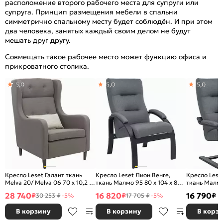
расположение второго рабочего места для супруги или
супруга. Принцип размещения мебели в спальни
симметрично спальному месту будет соблюдён. И при этом
два человека, занятых каждый своим делом не будут
мешать друг другу.
Совмещать такое рабочее место может функцию офиса и
прикроватного столика.
5,0
5,0
5,0
Кресло Leset Галант ткань
Кресло Leset Лион Венге,
Кресло Lese
Melva 20/ Melva 06 70 x 10,2 x
ткань Малмо 95 80 x 104 x 80
ткань Малмо 
86 см
см
см
28 740
16 820
16 790
₽
₽
₽
30 253 ₽
-5%
17 705 ₽
-5%
В корзину
В корзину
В корз