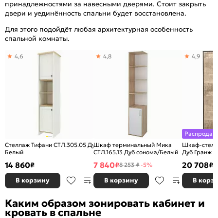
принадлежностями за навесными дверями. Стоит закрыть
двери и уединённость спальни будет восстановлена.
Для этого подойдёт любая архитектурная особенность
спальной комнаты.
4,6
4,8
4,9
Распродаж
Стеллаж Тифани СТЛ.305.05 Дуб небраска/
Шкаф терминальный Мика
Шкаф-стелл
Белый
СТЛ.165.13 Дуб сонома/Белый
Дуб Гранж 
14 860
7 840
20 708
₽
₽
₽
8 253 ₽
-5%
В корзину
В корзину
В корз
Каким образом зонировать кабинет и
кровать в спальне