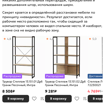
никаких дополнительных перегородок, приобретения и
развешивания штор, использования ширм.
Секрет кроется в определённой расстановке мебели по
принципу «невидимости». Результат достигается, если
рабочее место расположено так, чтобы сидящий за
компьютером человек не видел спальное место. И наоборот,
в зоне сна не видно рабочую зону.
4,8
4,8
5,0
Распродажа
Распродажа
Доставим з
Трувор Стеллаж 13.151.01 Дуб
Трувор Стеллаж 13.151.02 Дуб
Стеллаж ЛО
Гранж Песочный, Интра
Гранж Песочный, Интра
72230021
8 508
9 281
4 769
₽
₽
₽
5 6
В корзину
В корзину
В корз