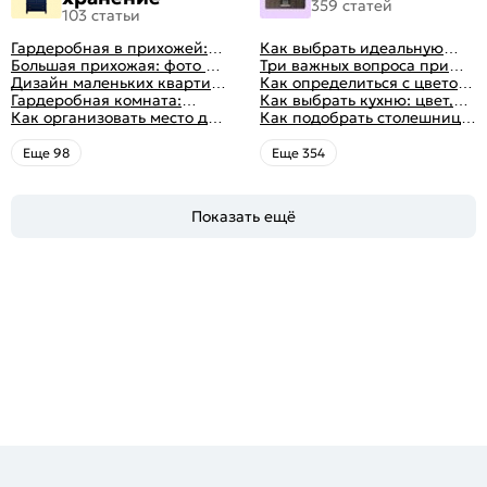
359 статей
103 статьи
Гардеробная в прихожей:
Как выбрать идеальную
виды, фото в интерьере,
Большая прихожая: фото с
планировку для кухни
Три важных вопроса при
идеи дизайна
функциональным
Дизайн маленьких квартир:
выборе кухни: готовка,
Как определиться с цветом
распределением дизайна
10 идей для дизайна
Гардеробная комната:
посуда, комфорт
кухни: светлые, темные,
Как выбрать кухню: цвет,
интерьера с фото
дизайн, планировка, советы
Как организовать место для
яркие
планировка, аксессуары
Как подобрать столешницу
по обустройству,
хранения на балконе
для кухни по цвету
распространенные ошибки
Eще 98
Eще 354
Показать ещё