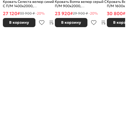
Кровать Селеста велюр синий
Кровать Bonna велюр серый С
Кровать Bet
С П/М 1400x2000,
П/М 900x2000,
П/М 1600x2
ортопедическое основание,
ортопедическое основание,
ортопедичес
27 120
23 920
30 800
₽
₽
₽
33 900 ₽
-20%
29 900 ₽
-20%
3
изголовье мягкое
изголовье мягкое
изголовье м
В корзину
В корзину
В корз