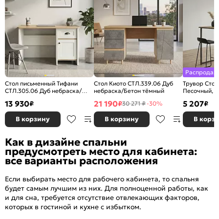
Распродаж
Стол письменный Тифани
Стол Киото СТЛ.339.06 Дуб
Трувор Стол
СТЛ.305.06 Дуб небраска/
небраска/Бетон тёмный
Песочный, 
Белый
13 930
21 190
5 207
₽
₽
₽
30 271 ₽
-30%
В корзину
В корзину
В корз
Как в дизайне спальни
предусмотреть место для кабинета:
все варианты расположения
Если выбирать место для рабочего кабинета, то спальня
будет самым лучшим из них. Для полноценной работы, как
и для сна, требуется отсутствие отвлекающих факторов,
которых в гостиной и кухне с избытком.