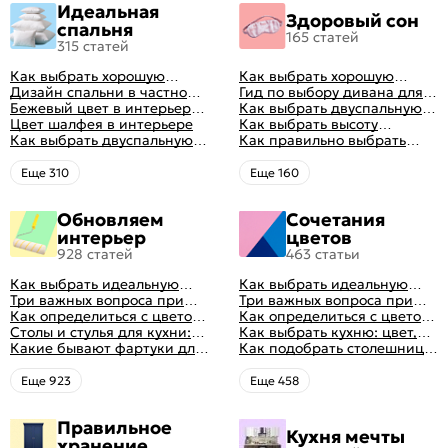
Идеальная
Здоровый сон
спальня
165 статей
315 статей
Как выбрать хорошую
Как выбрать хорошую
кровать для сна
Дизайн спальни в частном
кровать для сна
Гид по выбору дивана для
доме: множество идей
Бежевый цвет в интерьере
сна
Как выбрать двуспальную
оформления идеальных
спальни 2024, 40 красивых
Цвет шалфея в интерьере
кровать и матрас
Как выбрать высоту
интерьеров
интерьеров с фото
Как выбрать двуспальную
правильно: советы и фото в
матраса
Как правильно выбрать
кровать и матрас
интерьере
ортопедический матрас
правильно: советы и фото в
Eще 310
Eще 160
интерьере
Обновляем
Сочетания
интерьер
цветов
928 статей
463 статьи
Как выбрать идеальную
Как выбрать идеальную
планировку для кухни
Три важных вопроса при
планировку для кухни
Три важных вопроса при
выборе кухни: готовка,
Как определиться с цветом
выборе кухни: готовка,
Как определиться с цветом
посуда, комфорт
кухни: светлые, темные,
Столы и стулья для кухни:
посуда, комфорт
кухни: светлые, темные,
Как выбрать кухню: цвет,
яркие
советы по выбору
Какие бывают фартуки для
яркие
планировка, аксессуары
Как подобрать столешницу
кухни: как правильно
для кухни по цвету
выбрать
Eще 923
Eще 458
Правильное
Кухня мечты
хранение