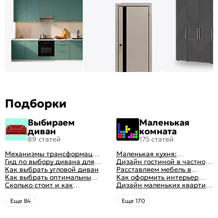
Подборки
Выбираем
Маленькая
диван
комната
89 статей
175 статей
Механизмы трансформации
Маленькая кухня:
диванов: все виды,
Гид по выбору дивана для
планировка, стили, цвет и
Дизайн гостиной в частном
особенности, плюсы и
сна
Как выбрать угловой диван
рисунок, реальные фото
доме: 50 вариантов с фото
Расставляем мебель в
минусы
Как выбрать оптимальный
гостиной: главные правила
Как оформить интерьер
цвет стен в гостиной: 50
Сколько стоит и как
рациональной планировки
однокомнатной квартиры:
Дизайн маленьких квартир:
фото и идей оформления
перетянуть диван
47 классных идей с фото
10 идей для дизайна
интерьера с фото
Eще 84
Eще 170