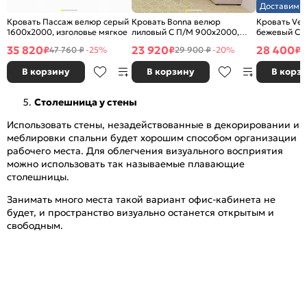
Доставим з
Кровать Пассаж велюр серый
Кровать Bonna велюр
Кровать Ve
1600x2000, изголовье мягкое
лиловый С П/М 900x2000,
бежевый С 
ортопедическое основание,
ортопедичес
35 820
23 920
28 400
₽
₽
₽
47 760 ₽
-25%
29 900 ₽
-20%
3
изголовье мягкое
изголовье м
В корзину
В корзину
В корз
Столешница у стены
Использовать стены, незадействованные в декорировании и
меблировки спальни будет хорошим способом организации
рабочего места. Для облегчения визуального восприятия
можно использовать так называемые плавающие
столешницы.
Занимать много места такой вариант офис-кабинета не
будет, и пространство визуально останется открытым и
свободным.