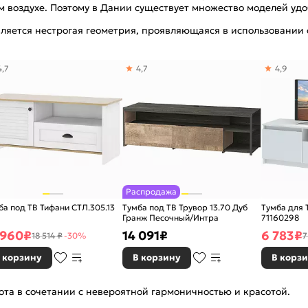
ем воздухе. Поэтому в Дании существует множество моделей уд
вляется нестрогая геометрия, проявляющаяся в использовании 
4,7
4,7
4,9
Распродажа
ба под ТВ Тифани СТЛ.305.13
Тумба под ТВ Трувор 13.70 Дуб
Тумба для
Гранж Песочный/Интра
71160298
 960
₽
14 091
₽
6 783
₽
18 514 ₽
-30%
7
 корзину
В корзину
В корз
ота в сочетании с невероятной гармоничностью и красотой.