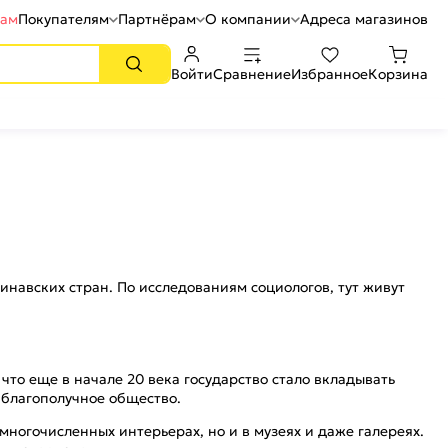
рам
Покупателям
Партнёрам
О компании
Адреса магазинов
Войти
Сравнение
Избранное
Корзина
инавских стран. По исследованиям социологов, тут живут
что еще в начале 20 века государство стало вкладывать
 благополучное общество.
многочисленных интерьерах, но и в музеях и даже галереях.