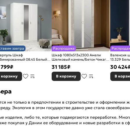
ставим завтра
Распродажа
Распрода
ерпуль Шкаф
Шкаф 1080x513x2300 Амели
Валенсия 
бинированный 08.45 Белый/
Шелковый камень/Бетон Чикаго
13.329
нь Ваниль
беж./шелковый камень ЛДСП
 799
₽
31 185
₽
30 424
 корзину
В корзину
В корз
ьера
ется не только в предпочтении в строительстве и оформлении
еду. Экология в этом государстве давно уже стала своеобраз
ные изделия, либо те, которые подвергаются переработке. Мно
аже покупая у Дании ее оборудование и новые разработки в с