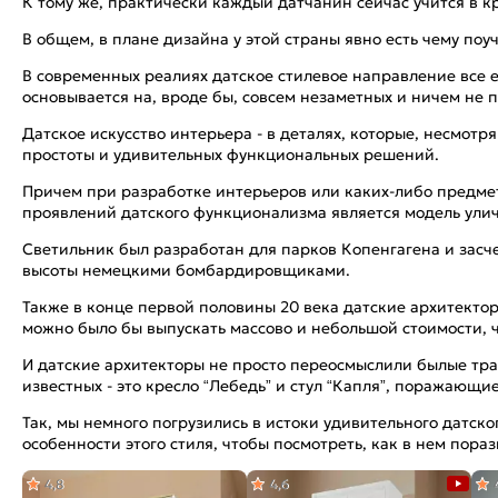
К тому же, практически каждый датчанин сейчас учится в 
В общем, в плане дизайна у этой страны явно есть чему поуч
В современных реалиях датское стилевое направление все 
основывается на, вроде бы, совсем незаметных и ничем не 
Датское искусство интерьера - в деталях, которые, несмот
простоты и удивительных функциональных решений.
Причем при разработке интерьеров или каких-либо предме
проявлений датского функционализма является модель улич
Светильник был разработан для парков Копенгагена и засче
высоты немецкими бомбардировщиками.
Также в конце первой половины 20 века датские архитекто
можно было бы выпускать массово и небольшой стоимости, 
И датские архитекторы не просто переосмыслили былые трад
известных - это кресло “Лебедь” и стул “Капля”, поражающ
Так, мы немного погрузились в истоки удивительного датск
особенности этого стиля, чтобы посмотреть, как в нем пор
4,8
4,6