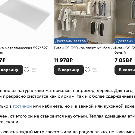
Доставим завтра
Доставим 
ка металлическая 597*327
Титан GS-350 комплект №1 белый
Титан GS-
ая
белый
7
₽
11 978
₽
7 058
₽
 корзину
В корзину
В корз
но из натуральных материалов, например, дерева. Для того, 
прекрасно смотрятся как с ярким, так и с более сдержанным 
лько в
гостиной
или кабинете, но и в ванной или кухонной зоне
ен, от этого он не становится неуютным. Теплая домашняя ат
и, ткани.
ользовать каждый метр своего жилища рационально, не захламля