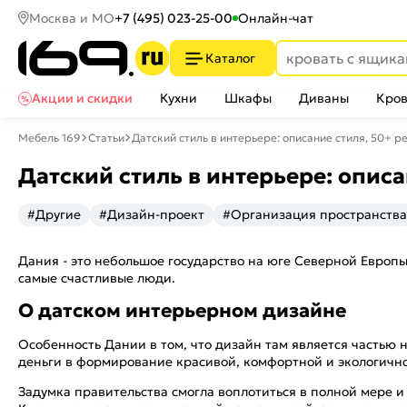
Москва и МО
+7 (495) 023-25-00
Онлайн-чат
Каталог
Акции и скидки
Кухни
Шкафы
Диваны
Кров
Мебель 169
Статьи
Датский стиль в интерьере: описание стиля, 50+ р
Датский стиль в интерьере: опис
#Другие
#Дизайн-проект
#Организация пространства
Дания - это небольшое государство на юге Северной Европы
самые счастливые люди.
О датском интерьерном дизайне
Особенность Дании в том, что дизайн там является частью н
деньги в формирование красивой, комфортной и экологично
Задумка правительства смогла воплотиться в полной мере и