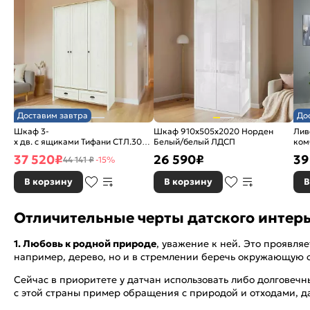
Доставим завтра
До
Шкаф 3-
Шкаф 910x505x2020 Норден
Лив
х дв. с ящиками Тифани СТЛ.305.02 Дуб небраска/
Белый/белый ЛДСП
ком
Белый
Ясе
37 520
₽
26 590
₽
39
44 141 ₽
-15%
В корзину
В корзину
В
Отличительные черты датского интер
1. Любовь к родной природе
, уважение к ней. Это проявля
например, дерево, но и в стремлении беречь окружающую ср
Сейчас в приоритете у датчан использовать либо долговеч
с этой страны пример обращения с природой и отходами, д