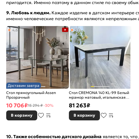
пригодится. Именно поэтому в данном стиле по своему обы
9. Любовь к людям.
Каждое изделие в датском интерьере с
именно человеческие потребности являются непреложным а
4,6
5,0
Доставим завтра
Стол прямоугольный Assen
Стол CREMONA 140 KL-99 Белый
Прозрачный
мрамор матовый, итальянская
керамика/черный
10 706
₽
81 263
₽
15 294 ₽
-30%
В корзину
В корзину
10. Также особенностью датского дизайна
является то, чт