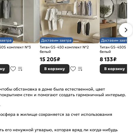
завтра
Доставим завтра
Доставим завтра
350S комплект №3
Титан GS-450 комплект №2
Титан GS-450S ко
белый
белый
15 205
₽
8 133
₽
ину
В корзину
В корзину
чтобы обстановка в доме была естественной, цвет
покрытием стен и помогают создать гармоничный интерьер.
.
мосфера в жилище сохраняется за счет использования
ть его ненужной утварью, которая вряд ли когда-нибудь