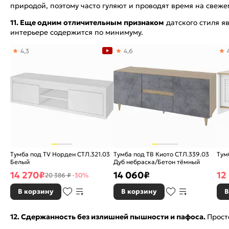
природой, поэтому часто гуляют и проводят время на свеж
11. Еще одним отличительным признаком
датского стиля я
интерьере содержится по минимуму.
4,3
4,6
Тумба под TV Норден СТЛ.321.03
Тумба под ТВ Киото СТЛ.339.03
Тум
Белый
Дуб небраска/Бетон тёмный
14 270
₽
14 060
₽
12
20 386 ₽
-30%
В корзину
В корзину
В
12. Сдержанность без излишней пышности и пафоса.
Прост