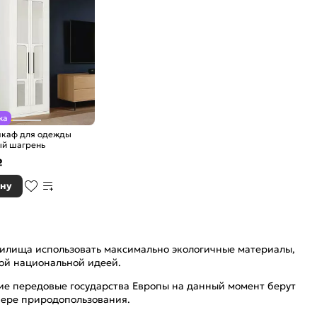
жа
шкаф для одежды
 Белый шагрень
₽
ину
 жилища использовать максимально экологичные материалы,
ной национальной идеей.
гие передовые государства Европы на данный момент берут
фере природопользования.