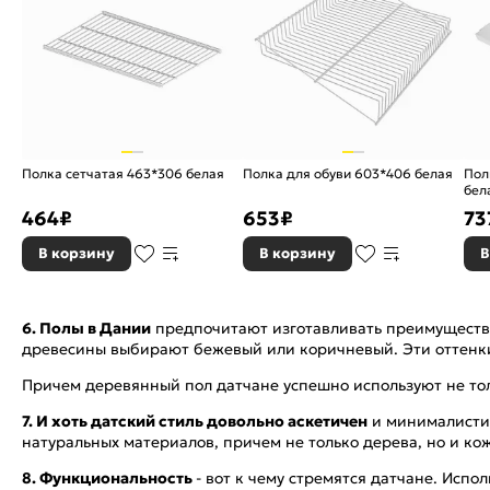
Полка сетчатая 463*306 белая
Полка для обуви 603*406 белая
Пол
бел
464
₽
653
₽
73
В корзину
В корзину
В
6. Полы в Дании
предпочитают изготавливать преимуществен
древесины выбирают бежевый или коричневый. Эти оттенки 
Причем деревянный пол датчане успешно используют не то
7. И хоть датский стиль довольно аскетичен
и минималистич
натуральных материалов, причем не только дерева, но и кож
8. Функциональность
- вот к чему стремятся датчане. Исп