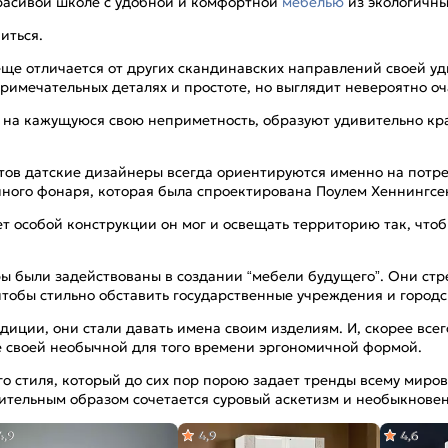
красивой школе с удобной и комфортной
мебелью
из экологичны
иться.
еще отличается от других скандинавских направлений своей уд
примечательных деталях и простоте, но выглядит невероятно оч
ря на кажущуюся свою неприметность, образуют удивительно кр
тов датские дизайнеры всегда ориентируются именно на потр
ного фонаря, которая была спроектирована Поулем Хеннингсе
т особой конструкции он мог и освещать территорию так, что
ры были задействованы в создании “мебели будущего”. Они стр
чтобы стильно обставить государственные учреждения и городс
иции, они стали давать имена своим изделиям. И, скорее всег
ие своей необычной для того времени эргономичной формой.
ого стиля, который до сих пор порою задает тренды всему миро
азительным образом сочетается суровый аскетизм и необыкновен
4,9
4,9
4,6