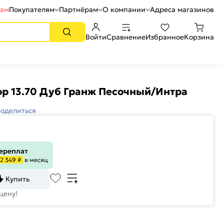
рам
Покупателям
Партнёрам
О компании
Адреса магазинов
Войти
Сравнение
Избранное
Корзина
ор 13.70 Дуб Гранж Песочный/Интра
оделиться
переплат
2 349 ₽
в месяц
Купить
цену!