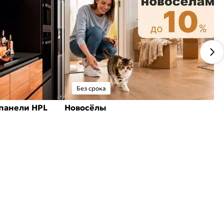
Без срока
панели HPL
Новосёлы