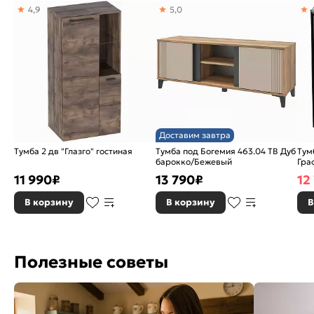
4,9
5,0
Место для сидения (Тумбы):
Нет
Страна производитель:
Россия
Бренд:
МОБИ
Доставим завтра
Тумба 2 дв "Глазго" гостиная
Тумба под Богемия 463.04 ТВ Дуб
Тум
барокко/Бежевый
Гра
11 990
₽
13 790
₽
12
В корзину
В корзину
В
Полезные советы