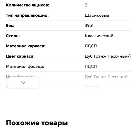
Количество ящиков:
2
Тип направляющих:
Шариковые
Вес:
39.6
Стиль:
Классический
Материал каркаса:
ЛДСП
Цвет каркаса:
Дуб Гранж Песочный/
Материал фасада:
ЛДСП
Цвет фасада:
Дуб Гранж Песочный
Коллекция:
Трувор
Гарантия:
18 месяцев
Комплектация:
С полками
Зеркало:
Нет
Похожие товары
Назначение:
Спальня