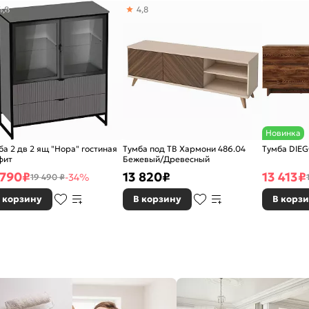
4,8
4,8
Новинка
ба 2 дв 2 ящ "Нора" гостиная
Тумба под ТВ Хармони 486.04
Тумба DIEG
фит
Бежевый/Древесный
 790
₽
13 820
₽
13 413
₽
-34%
19 490 ₽
 корзину
В корзину
В корз