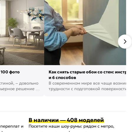
 100 фото
Как снять старые обои со стен: инстру
и 6 способов
стиной, – довольно
В современном мире все чаще возника
рьерное решение в
трудности с подготовкой поверхности д
поклейки обоев. И многие за...
В наличии — 408 моделей
 переплат и
Посетите наши шоу-румы: рядом с метро,