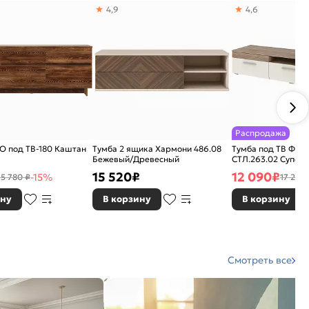
4,9
4,6
Распродажа
O под ТВ-180 Каштан
Тумба 2 ящика Хармони 486.08
Тумба под ТВ Фил
Бежевый/Древесный
СТЛ.263.02 Суперм
сонома трюфель
15 520
₽
12 090
₽
-15%
15 780 ₽
17 271 
ину
В корзину
В корзину
Смотреть все