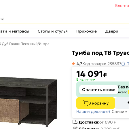
Блоге
ати и матрасы
Столы и стулья
Прихожие
Двери
70 Дуб Гранж Песочный/Интра
Тумба под ТВ Трув
4,7
Код товара: 235837
П
14 091
₽
В наличии
Без 
Оплатить позже
всего
В корзину
Нашли дешевле?
Снизим 
Доставка:
от 690 ₽