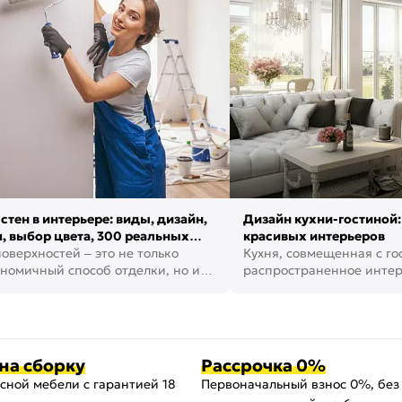
стен в интерьере: виды, дизайн,
Дизайн кухни-гостиной:
, выбор цвета, 300 реальных
красивых интерьеров
оверхностей – это не только
Кухня, совмещенная с го
номичный способ отделки, но и
распространенное инте
ть создать кре...
наши дни. В нем от...
на сборку
Рассрочка 0%
сной мебели с гарантией 18
Первоначальный взнос 0%, без