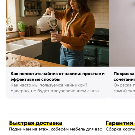
Как почистить чайник от накипи: простые и
Покраска 
эффективные способы
сочетания
Как часто мы пользуемся чайником?
фото
Окраска п
Наверно, не будет преувеличением сказать,
самый эко
что это самая востребованная...
возможнос
Быстрая доставка
Гарантия 
Поднимем на этаж, соберём мебель для вас
Сборка корпу