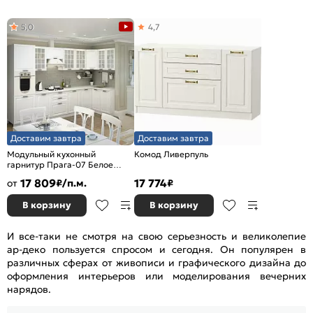
5,0
4,7
Доставим завтра
Доставим завтра
Модульный кухонный
Комод Ливерпуль
гарнитур Прага-07 Белое
дерево/Белый
17 809
17 774
от
₽/п.м.
₽
2132x3300/1490x600
В корзину
В корзину
И все-таки не смотря на свою серьезность и великолепие
ар-деко пользуется спросом и сегодня. Он популярен в
различных сферах от живописи и графического дизайна до
оформления интерьеров или моделирования вечерних
нарядов.