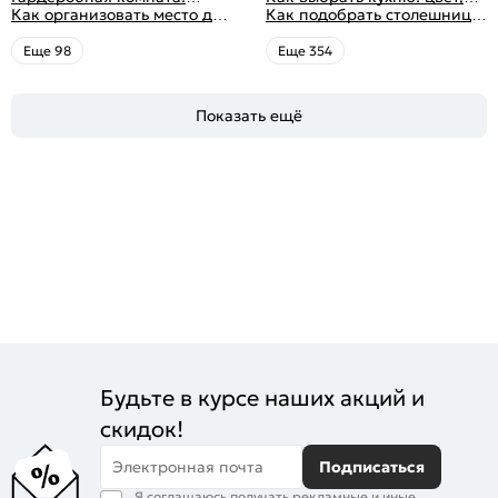
интерьера с фото
дизайн, планировка, советы
Как организовать место для
яркие
планировка, аксессуары
Как подобрать столешницу
по обустройству,
хранения на балконе
для кухни по цвету
распространенные ошибки
Eще 98
Eще 354
Показать ещё
Будьте в курсе наших акций и
скидок!
Электронная почта
Подписаться
Я соглашаюсь получать рекламные и иные