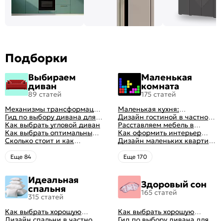
Подборки
Выбираем
Маленькая
диван
комната
89 статей
175 статей
Механизмы трансформации
Маленькая кухня:
диванов: все виды,
Гид по выбору дивана для
планировка, стили, цвет и
Дизайн гостиной в частном
особенности, плюсы и
сна
Как выбрать угловой диван
рисунок, реальные фото
доме: 50 вариантов с фото
Расставляем мебель в
минусы
Как выбрать оптимальный
гостиной: главные правила
Как оформить интерьер
цвет стен в гостиной: 50
Сколько стоит и как
рациональной планировки
однокомнатной квартиры:
Дизайн маленьких квартир:
фото и идей оформления
перетянуть диван
47 классных идей с фото
10 идей для дизайна
интерьера с фото
Eще 84
Eще 170
Идеальная
Здоровый сон
спальня
165 статей
315 статей
Как выбрать хорошую
Как выбрать хорошую
кровать для сна
Дизайн спальни в частном
кровать для сна
Гид по выбору дивана для