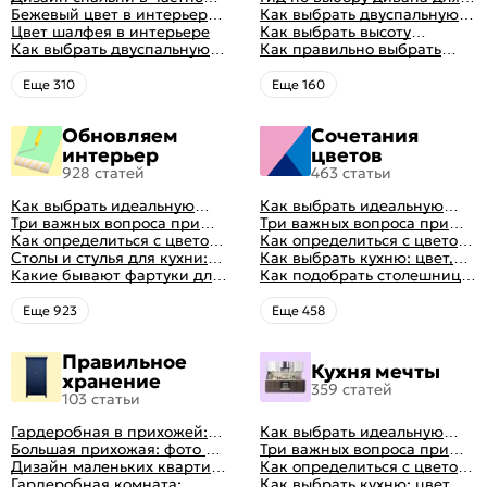
доме: множество идей
Бежевый цвет в интерьере
сна
Как выбрать двуспальную
оформления идеальных
спальни 2024, 40 красивых
Цвет шалфея в интерьере
кровать и матрас
Как выбрать высоту
интерьеров
интерьеров с фото
Как выбрать двуспальную
правильно: советы и фото в
матраса
Как правильно выбрать
кровать и матрас
интерьере
ортопедический матрас
правильно: советы и фото в
Eще 310
Eще 160
интерьере
Обновляем
Сочетания
интерьер
цветов
928 статей
463 статьи
Как выбрать идеальную
Как выбрать идеальную
планировку для кухни
Три важных вопроса при
планировку для кухни
Три важных вопроса при
выборе кухни: готовка,
Как определиться с цветом
выборе кухни: готовка,
Как определиться с цветом
посуда, комфорт
кухни: светлые, темные,
Столы и стулья для кухни:
посуда, комфорт
кухни: светлые, темные,
Как выбрать кухню: цвет,
яркие
советы по выбору
Какие бывают фартуки для
яркие
планировка, аксессуары
Как подобрать столешницу
кухни: как правильно
для кухни по цвету
выбрать
Eще 923
Eще 458
Правильное
Кухня мечты
хранение
359 статей
103 статьи
Гардеробная в прихожей:
Как выбрать идеальную
виды, фото в интерьере,
Большая прихожая: фото с
планировку для кухни
Три важных вопроса при
идеи дизайна
функциональным
Дизайн маленьких квартир:
выборе кухни: готовка,
Как определиться с цветом
распределением дизайна
10 идей для дизайна
Гардеробная комната:
посуда, комфорт
кухни: светлые, темные,
Как выбрать кухню: цвет,