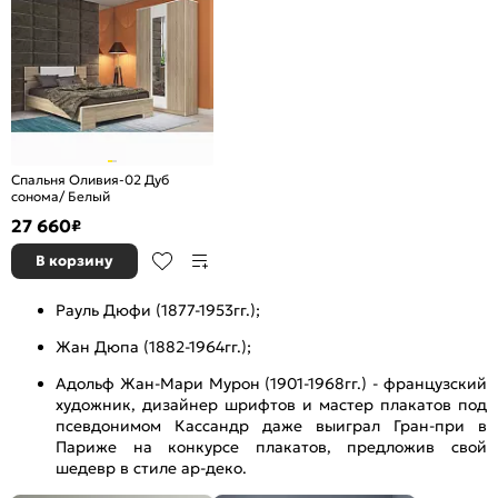
Спальня Оливия-02 Дуб
сонома/ Белый
27 660
₽
В корзину
Рауль Дюфи (1877-1953гг.);
Жан Дюпа (1882-1964гг.);
Адольф Жан-Мари Мурон (1901-1968гг.) - французский
художник, дизайнер шрифтов и мастер плакатов под
псевдонимом Кассандр даже выиграл Гран-при в
Париже на конкурсе плакатов, предложив свой
шедевр в стиле ар-деко.