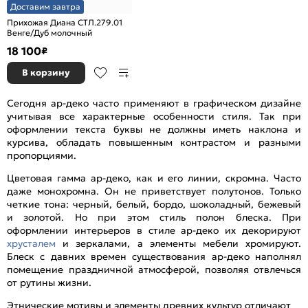
Доставим завтра
Прихожая Диана СТЛ.279.01
Венге/Дуб молочный
18 100
₽
В корзину
Сегодня ар-деко часто применяют в графическом дизайне
учитывая все характерные особенности стиля. Так при
оформлении текста буквы не должны иметь наклона и
курсива, обладать повышенным контрастом и разными
пропорциями.
Цветовая гамма ар-деко, как и его линии, скромна. Часто
даже монохромна. Он не приветствует полутонов. Только
четкие тона: черный, белый, бордо, шоколадный, бежевый
и золотой. Но при этом стиль полон блеска. При
оформлении интерьеров в стиле ар-деко их декорируют
хрусталем
и зеркалами, а элементы мебели хромируют.
Блеск с давних времен существования ар-деко наполнял
помещение праздничной атмосферой, позволяя отвлечься
от рутины жизни.
Этнические мотивы и элементы древних культур отличают