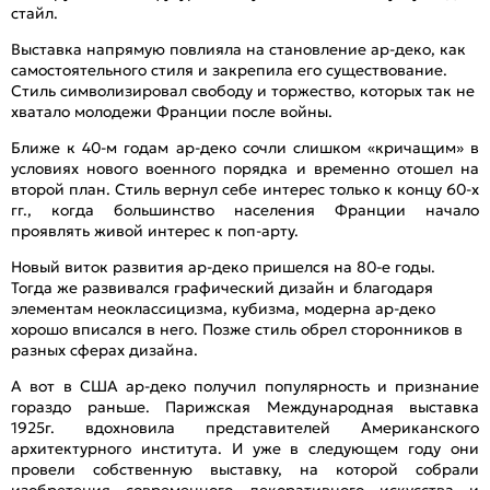
стайл.
Выставка напрямую повлияла на становление ар-деко, как
самостоятельного стиля и закрепила его существование.
Стиль символизировал свободу и торжество, которых так не
хватало молодежи Франции после войны.
Ближе к 40-м годам ар-деко сочли слишком «кричащим» в
условиях нового военного порядка и временно отошел на
второй план. Стиль вернул себе интерес только к концу 60-х
гг., когда большинство населения Франции начало
проявлять живой интерес к поп-арту.
Новый виток развития ар-деко пришелся на 80-е годы.
Тогда же развивался графический дизайн и благодаря
элементам неоклассицизма, кубизма, модерна ар-деко
хорошо вписался в него. Позже стиль обрел сторонников в
разных сферах дизайна.
А вот в США ар-деко получил популярность и признание
гораздо раньше. Парижская Международная выставка
1925г. вдохновила представителей Американского
архитектурного института. И уже в следующем году они
провели собственную выставку, на которой собрали
изобретения современного декоративного искусства и