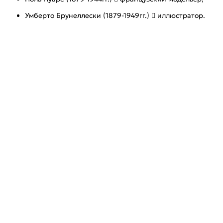
Умберто Брунеллески (1879-1949гг.)  иллюстратор.