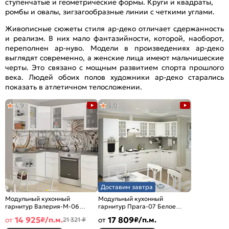
ступенчатые и геометрические формы. Круги и квадраты,
ромбы и овалы, зигзагообразные линии с четкими углами.
Живописные сюжеты стиля ар-деко отличает сдержанность
и реализм. В них мало фантазийности, которой, наоборот,
переполнен ар-нуво. Модели в произведениях ар-деко
выглядят современно, а женские лица имеют мальчишеские
черты. Это связано с мощным развитием спорта прошлого
века. Людей обоих полов художники ар-деко старались
показать в атлетичном телосложении.
4,9
5,0
Доставим завтра
Модульный кухонный
Модульный кухонный
гарнитур Валерия-М-06
гарнитур Прага-07 Белое
Белый глянец/Белый
дерево/Белый
14 925
17 809
от
₽/п.м.
от
₽/п.м.
21 321 ₽
2140x1290/2000x600
2132x3300/1490x600