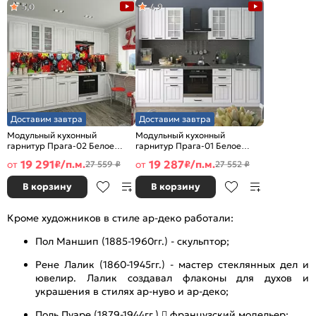
5,0
4,9
Доставим завтра
Доставим завтра
Модульный кухонный
Модульный кухонный
гарнитур Прага-02 Белое
гарнитур Прага-01 Белое
дерево/Белый
дерево/Белый
19 291
19 287
от
₽/п.м.
от
₽/п.м.
27 559 ₽
27 552 ₽
2140x2800x600
2140x2600x600
В корзину
В корзину
Кроме художников в стиле ар-деко работали:
Пол Маншип (1885-1960гг.) - скульптор;
Рене Лалик (1860-1945гг.) - мастер стеклянных дел и
ювелир. Лалик создавал флаконы для духов и
украшения в стилях ар-нуво и ар-деко;
Поль Пуаре (1879-1944гг.)  французский модельер;