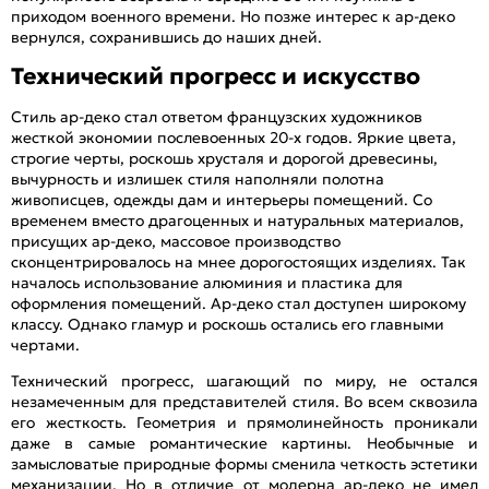
приходом военного времени. Но позже интерес к ар-деко
вернулся, сохранившись до наших дней.
Технический прогресс и искусство
Стиль ар-деко стал ответом французских художников
жесткой экономии послевоенных 20-х годов. Яркие цвета,
строгие черты, роскошь хрусталя и дорогой древесины,
вычурность и излишек стиля наполняли полотна
живописцев, одежды дам и интерьеры помещений. Со
временем вместо драгоценных и натуральных материалов,
присущих ар-деко, массовое производство
сконцентрировалось на мнее дорогостоящих изделиях. Так
началось использование алюминия и пластика для
оформления помещений. Ар-деко стал доступен широкому
классу. Однако гламур и роскошь остались его главными
чертами.
Технический прогресс, шагающий по миру, не остался
незамеченным для представителей стиля. Во всем сквозила
его жесткость. Геометрия и прямолинейность проникали
даже в самые романтические картины. Необычные и
замысловатые природные формы сменила четкость эстетики
механизации. Но в отличие от модерна ар-деко не имел