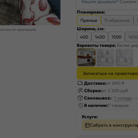
Нашли дешевле?
Снизим 
Планировка:
Прямые
П-образные
Ширина, см:
аться от оригинала.
400
1400
1500
160
Варианты товара:
Белое де
Записаться на проектир
Доставка:
от 690 ₽
Сборка:
от 2 200 руб
Самовывоз:
c
1 склада
В наличии:
7 товаров
Услуги:
Собрать в конструкто