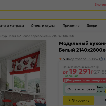
Блоге
ати и матрасы
Столы и стулья
Прихожие
Двери
нитур Прага-02 Белое дерево/Белый 2140x2800x600
Модульный кухонн
Белый 2140x2800
5,0
Код товара: 608571
Цена за погонный метр
19 291
27 5
от
₽
В наличии
Получить столешницу в п
Без 
Оплатить позже
всего
В корзину