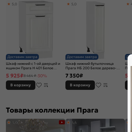
5,0
5,0
Бренд:
Vivat
Доставим завтра
Доставим завтра
До
Шкаф нижний с 1-ой дверцей и
Шкаф нижний бутылочница
Шка
ящиком Прага Н 401 Белое
Прага НБ 200 Белое дерево-
Пра
дерево-Белый
Белый
Бел
5 925
₽
7 350
₽
5 
-30%
8 464 ₽
В корзину
В корзину
В
Товары коллекции Прага
5,0
4,4