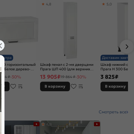
4,8
5,0
завтра
Доставим завтра
ний горизонтальный
Шкаф пенал с 2-мя дверцами
Шкаф нижний с 1-
00 Белое дерево-
Прага ШП 400 (для верхних
Прага Н 300 Бело
шкафов высотой 720) Белое
Белый
13 905
₽
3 825
₽
-30%
-30%
 214 ₽
19 864 ₽
дерево-Белый
ину
В корзину
В корзину
Смотреть все
4,8