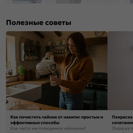
Полезные советы
Как почистить чайник от накипи: простые и
Покраска 
эффективные способы
сочетания
Как часто мы пользуемся чайником?
фото
Окраска п