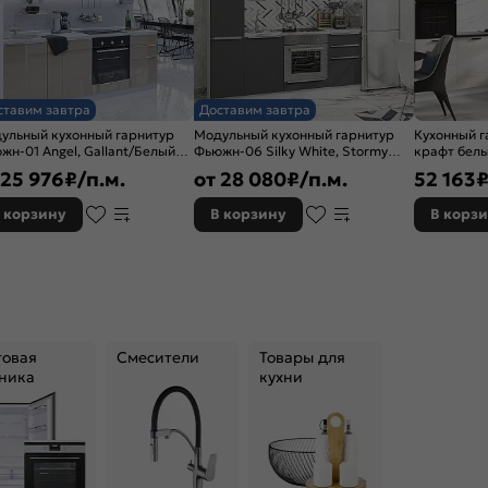
ставим завтра
Доставим завтра
ульный кухонный гарнитур
Модульный кухонный гарнитур
Кухонный г
жн-01 Angel, Gallant/Белый
Фьюжн-06 Silky White, Stormy
крафт бел
0x2300x600
Silk/Белый 2340x2000x600
2500x3000
25 976
₽/п.м.
от
28 080
₽/п.м.
52 163
темный)
 корзину
В корзину
В корз
товая
Смесители
Товары для
ника
кухни