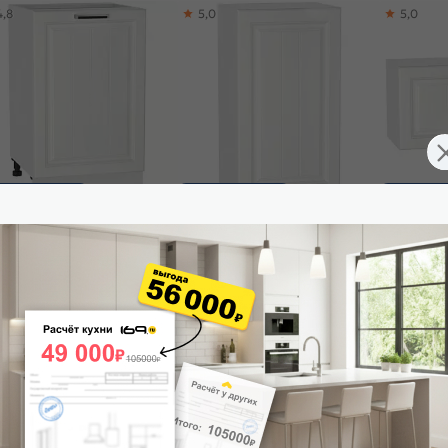
4,8
5,0
5,0
ставим завтра
Доставим завтра
Доставим 
ф нижний с 1-ой дверцей
Шкаф верхний с 1-ой дверцей
Шкаф верх
га Н 500 Белое дерево-
Прага В 400 Белое дерево-Белый
Прага ВГ 8
ый
Белый
175
₽
3 990
₽
4 350
₽
-30%
-30%
7 393 ₽
5 700 ₽
6
 корзину
В корзину
В корз
4,9
4,8
4,9