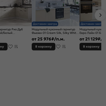
Доставим завтра
Доставим завтра
арнитур Рио Дуб
Модульный кухонный гарнитур
Модульный кухонн
ый/Белый
Фьюжн-01 Cream Silk, Silky White/
Евро Лайн-01 Бел
/1800x600 (Кастилло
Белый 2340x2300x600
2140x2800x600
₽
от
25 976
₽/п.м.
от
21 129
₽/п
ину
В корзину
В корзину