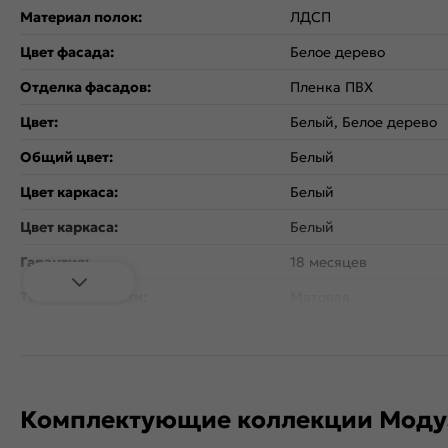
Материал полок:
ЛДСП
Цвет фасада:
Белое дерево
Отделка фасадов:
Пленка ПВХ
Цвет:
Белый, Белое дерево
Общий цвет:
Белый
Цвет каркаса:
Белый
Цвет каркаса:
Белый
Гарантия:
18 месяцев
Тип поверхности:
Матовая
Вес:
193.8
Стиль:
Скандинавский, Клас
Коллекция:
Прага
Комплектующие коллекции Модул
Расположение:
Прямые