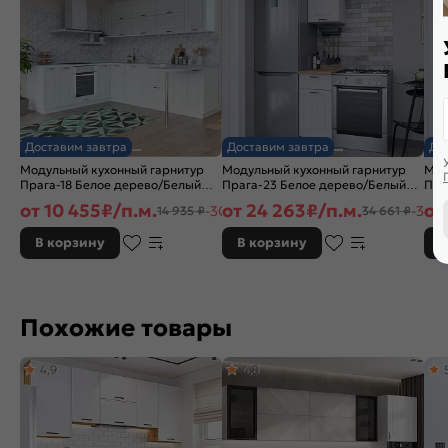
Доставим завтра
Доставим завтра
До
Модульный кухонный гарнитур
Модульный кухонный гарнитур
Мод
Прага-18 Белое дерево/Белый
Прага-23 Белое дерево/Белый
Пра
2140x2190/2600x600
2132x400x600
213
от
10 455
₽/п.м.
от
24 263
₽/п.м.
от
-30%
-30%
14 935 ₽
34 661 ₽
В корзину
В корзину
В
Похожие товары
4,9
4,8