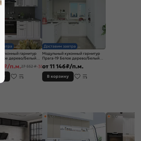
завтра
Доставим завтра
 кухонный гарнитур
Модульный кухонный гарнитур
елое дерево/Белый
Прага-19 Белое дерево/Белый
x600
2130x2400/2580x600
87
₽/п.м.
от
11 146
₽/п.м.
-30%
27 552 ₽
ину
В корзину
5,0
5,0