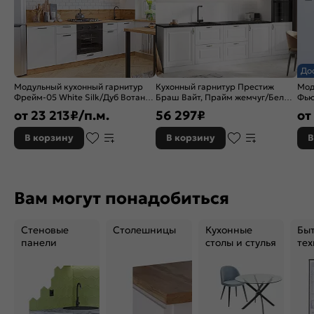
До
Модульный кухонный гарнитур
Кухонный гарнитур Престиж
Мод
Фрейм-05 White Silk/Дуб Вотан
Браш Вайт, Прайм жемчуг/Белый
Фью
2340x2400x600
2140x3000x600 (Кастилло
234
от
23 213
₽/п.м.
56 297
₽
от
темный)
В корзину
В корзину
В
Вам могут понадобиться
Стеновые
Столешницы
Кухонные
Бы
панели
столы и стулья
тех