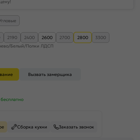
цену!
Угловые
0
2190
2400
2600
2700
2800
3300
рево/Белый/Полки ЛДСП
ование
Вызвать замерщика
—
бесплатно
ре
Сборка кухни
Заказать звонок