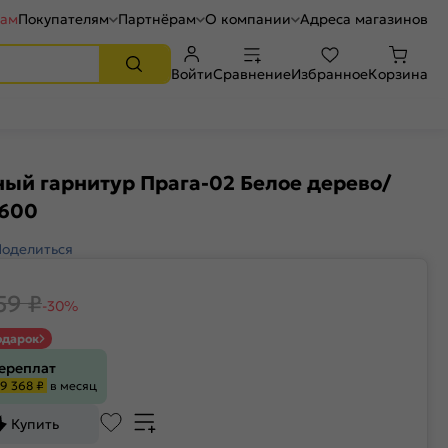
рам
Покупателям
Партнёрам
О компании
Адреса магазинов
Войти
Сравнение
Избранное
Корзина
ый гарнитур Прага-02 Белое дерево/
x600
Поделиться
59
₽
-30%
одарок
переплат
9 368 ₽
в месяц
Купить