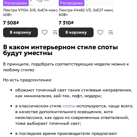
Распродажа
Распродажа
Люстра V1104-3/6, 6хE14 макс.
Люстра V4482-1/5, 5хE27 макс.
40Вт
60Вт
7 508
7 310
₽
₽
В корзину
В корзину
В каком интерьерном стиле споты
будут уместны
В принципе, подобрать соответствующие модели можно к
любому стилю.
Но есть предпочтения:
обожают точечный свет такие стилевые направления,
как минимализм, хай-тек, лофт, модерн;
в классическом стиле
споты
используются, чаще всего,
в качестве дополнительного освещения, хотя
неоклассика, как одно из современных ответвлений,
тоже выбирает точечный свет;
в последнее время производители предлагают