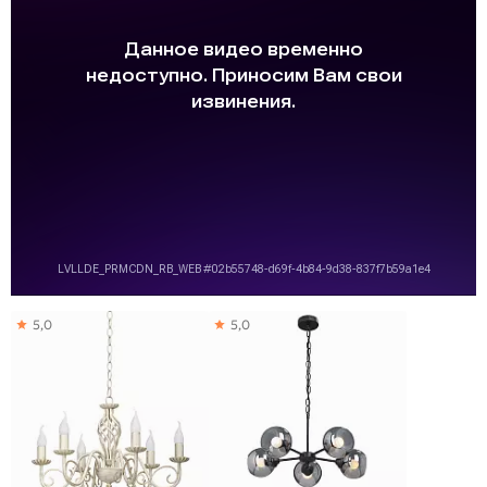
5,0
5,0