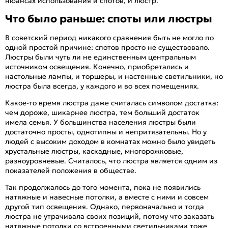
нюансах использования и спотов, и люстр.
Что было раньше: споты или люстры
В советский период никакого сравнения быть не могло по
одной простой причине: спотов просто не существовало.
Люстры были чуть ли не единственным центральным
источником освещения. Конечно, приобретались и
настольные лампы, и торшеры, и настенные светильники, но
люстра была всегда, у каждого и во всех помещениях.
Какое-то время люстра даже считалась символом достатка:
чем дороже, шикарнее люстра, тем больший достаток
имела семья. У большинства населения люстры были
достаточно просты, однотипны и непритязательны. Но у
людей с высоким доходом в комнатах можно было увидеть
хрустальные люстры, каскадные, многорожковые,
разноуровневые. Считалось, что люстра является одним из
показателей положения в обществе.
Так продолжалось до того момента, пока не появились
натяжные и навесные потолки, а вместе с ними и совсем
другой тип освещения. Однако, первоначально и тогда
люстра не утрачивала своих позиций, потому что заказать
натяжные потолки со встроенными светильниками тоже