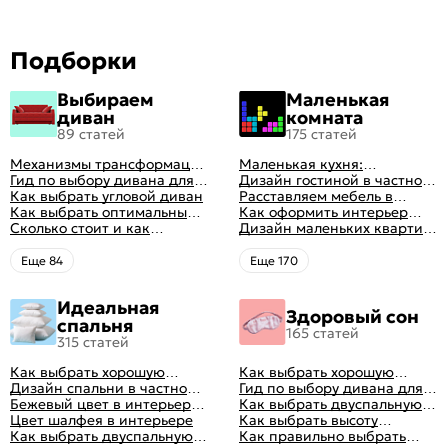
Подборки
Выбираем
Маленькая
диван
комната
89 статей
175 статей
Механизмы трансформации
Маленькая кухня:
диванов: все виды,
Гид по выбору дивана для
планировка, стили, цвет и
Дизайн гостиной в частном
особенности, плюсы и
сна
Как выбрать угловой диван
рисунок, реальные фото
доме: 50 вариантов с фото
Расставляем мебель в
минусы
Как выбрать оптимальный
гостиной: главные правила
Как оформить интерьер
цвет стен в гостиной: 50
Сколько стоит и как
рациональной планировки
однокомнатной квартиры:
Дизайн маленьких квартир:
фото и идей оформления
перетянуть диван
47 классных идей с фото
10 идей для дизайна
интерьера с фото
Eще 84
Eще 170
Идеальная
Здоровый сон
спальня
165 статей
315 статей
Как выбрать хорошую
Как выбрать хорошую
кровать для сна
Дизайн спальни в частном
кровать для сна
Гид по выбору дивана для
доме: множество идей
Бежевый цвет в интерьере
сна
Как выбрать двуспальную
оформления идеальных
спальни 2024, 40 красивых
Цвет шалфея в интерьере
кровать и матрас
Как выбрать высоту
интерьеров
интерьеров с фото
Как выбрать двуспальную
правильно: советы и фото в
матраса
Как правильно выбрать