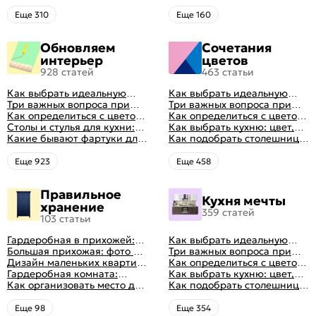
кровать и матрас
интерьере
ортопедический матрас
правильно: советы и фото в
Eще 310
Eще 160
интерьере
Обновляем
Сочетания
интерьер
цветов
928 статей
463 статьи
Как выбрать идеальную
Как выбрать идеальную
планировку для кухни
Три важных вопроса при
планировку для кухни
Три важных вопроса при
выборе кухни: готовка,
Как определиться с цветом
выборе кухни: готовка,
Как определиться с цветом
посуда, комфорт
кухни: светлые, темные,
Столы и стулья для кухни:
посуда, комфорт
кухни: светлые, темные,
Как выбрать кухню: цвет,
яркие
советы по выбору
Какие бывают фартуки для
яркие
планировка, аксессуары
Как подобрать столешницу
кухни: как правильно
для кухни по цвету
выбрать
Eще 923
Eще 458
Правильное
Кухня мечты
хранение
359 статей
103 статьи
Гардеробная в прихожей:
Как выбрать идеальную
виды, фото в интерьере,
Большая прихожая: фото с
планировку для кухни
Три важных вопроса при
идеи дизайна
функциональным
Дизайн маленьких квартир:
выборе кухни: готовка,
Как определиться с цветом
распределением дизайна
10 идей для дизайна
Гардеробная комната:
посуда, комфорт
кухни: светлые, темные,
Как выбрать кухню: цвет,
интерьера с фото
дизайн, планировка, советы
Как организовать место для
яркие
планировка, аксессуары
Как подобрать столешницу
по обустройству,
хранения на балконе
для кухни по цвету
распространенные ошибки
Eще 98
Eще 354