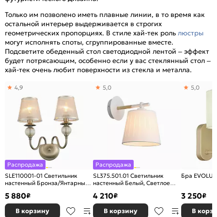
Только им позволено иметь плавные линии, в то время как
остальной интерьер выдерживается в строгих
геометрических пропорциях. В стиле хай-тек роль
люстры
могут исполнять споты, сгруппированные вместе.
Подсветите обеденный стол светодиодной лентой – эффект
будет потрясающим, особенно если у вас стеклянный стол –
хай-тек очень любит поверхности из стекла и металла.
4,9
5,0
5,0
Распродажа
Распродажа
SLE110001-01 Светильник
SL375.501.01 Светильник
Бра EVOLUC
настенный Бронза/Янтарный
настенный Белый, Светлое
E27 1*60W
дерево/Белый, Прозрачный
5 880
4 210
3 250
₽
₽
₽
В корзину
В корзину
В корз