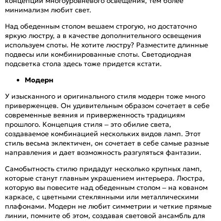
концепции многоуровневого освещения, тем более
минимализм любит свет.
Над обеденным столом вешаем строгую, но достаточно
яркую люстру, а в качестве дополнительного освещения
используем споты. Не хотите люстру? Разместите длинные
подвесы или комбинированные споты. Светодиодная
подсветка стола здесь тоже придется кстати.
Модерн
У изысканного и оригинального стиля модерн тоже много
приверженцев. Он удивительным образом сочетает в себе
современные веяния и приверженность традициям
прошлого. Концепция стиля – это обилие света,
создаваемое комбинацией нескольких видов ламп. Этот
стиль весьма эклектичен, он сочетает в себе самые разные
направления и дает возможность разгуляться фантазии.
Самобытность стилю придадут несколько крупных ламп,
которые станут главным украшением интерьера. Люстра,
которую вы повесите над обеденным столом – на кованом
каркасе, с цветными стеклянными или металлическими
плафонами. Модерн не любит симметрии и четкие прямые
линии, помните об этом, создавая световой ансамбль для