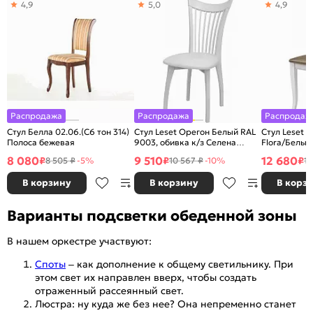
4,9
5,0
4,9
Распродажа
Распродажа
Распродаж
Стул Белла 02.06.(С6 тон 314)
Стул Leset Орегон Белый RAL
Стул Leset 
Полоса бежевая
9003, обивка к/з Селена
Flora/Белый
белый ИК32.03
8 080
9 510
12 680
₽
₽
₽
8 505 ₽
-5%
10 567 ₽
-10%
13
В корзину
В корзину
В корз
Варианты подсветки обеденной зоны
В нашем оркестре участвуют:
Споты
– как дополнение к общему светильнику. При
этом свет их направлен вверх, чтобы создать
отраженный рассеянный свет.
Люстра: ну куда же без нее? Она непременно станет