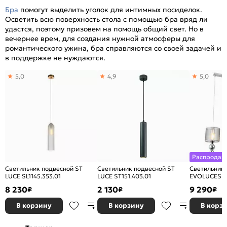
Бра
помогут выделить уголок для интимных посиделок.
Осветить всю поверхность стола с помощью бра вряд ли
удастся, поэтому призовем на помощь общий свет. Но в
вечернее врем, для создания нужной атмосферы для
романтического ужина, бра справляются со своей задачей и
в поддержке не нуждаются.
5,0
4,9
5,0
Распродаж
Светильник подвесной ST
Светильник подвесной ST
Светильник
LUCE SL1145.353.01
LUCE ST151.403.01
EVOLUCESLE
8 230
2 130
9 290
₽
₽
₽
В корзину
В корзину
В корз