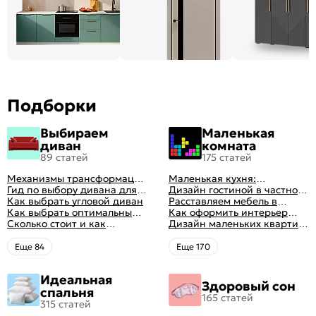
Подборки
Выбираем
Маленькая
диван
комната
89 статей
175 статей
Механизмы трансформации
Маленькая кухня:
диванов: все виды,
Гид по выбору дивана для
планировка, стили, цвет и
Дизайн гостиной в частном
особенности, плюсы и
сна
Как выбрать угловой диван
рисунок, реальные фото
доме: 50 вариантов с фото
Расставляем мебель в
минусы
Как выбрать оптимальный
гостиной: главные правила
Как оформить интерьер
цвет стен в гостиной: 50
Сколько стоит и как
рациональной планировки
однокомнатной квартиры:
Дизайн маленьких квартир:
фото и идей оформления
перетянуть диван
47 классных идей с фото
10 идей для дизайна
интерьера с фото
Eще 84
Eще 170
Идеальная
Здоровый сон
спальня
165 статей
315 статей