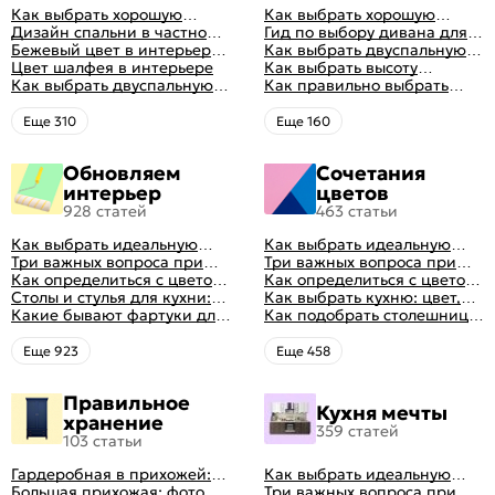
Как выбрать хорошую
Как выбрать хорошую
кровать для сна
Дизайн спальни в частном
кровать для сна
Гид по выбору дивана для
доме: множество идей
Бежевый цвет в интерьере
сна
Как выбрать двуспальную
оформления идеальных
спальни 2024, 40 красивых
Цвет шалфея в интерьере
кровать и матрас
Как выбрать высоту
интерьеров
интерьеров с фото
Как выбрать двуспальную
правильно: советы и фото в
матраса
Как правильно выбрать
кровать и матрас
интерьере
ортопедический матрас
правильно: советы и фото в
Eще 310
Eще 160
интерьере
Обновляем
Сочетания
интерьер
цветов
928 статей
463 статьи
Как выбрать идеальную
Как выбрать идеальную
планировку для кухни
Три важных вопроса при
планировку для кухни
Три важных вопроса при
выборе кухни: готовка,
Как определиться с цветом
выборе кухни: готовка,
Как определиться с цветом
посуда, комфорт
кухни: светлые, темные,
Столы и стулья для кухни:
посуда, комфорт
кухни: светлые, темные,
Как выбрать кухню: цвет,
яркие
советы по выбору
Какие бывают фартуки для
яркие
планировка, аксессуары
Как подобрать столешницу
кухни: как правильно
для кухни по цвету
выбрать
Eще 923
Eще 458
Правильное
Кухня мечты
хранение
359 статей
103 статьи
Гардеробная в прихожей:
Как выбрать идеальную
виды, фото в интерьере,
Большая прихожая: фото с
планировку для кухни
Три важных вопроса при