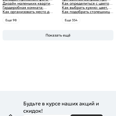
идеи дизайна
функциональным
Дизайн маленьких квартир:
выборе кухни: готовка,
Как определиться с цветом
распределением дизайна
10 идей для дизайна
Гардеробная комната:
посуда, комфорт
кухни: светлые, темные,
Как выбрать кухню: цвет,
интерьера с фото
дизайн, планировка, советы
Как организовать место для
яркие
планировка, аксессуары
Как подобрать столешницу
по обустройству,
хранения на балконе
для кухни по цвету
распространенные ошибки
Eще 98
Eще 354
Показать ещё
Будьте в курсе наших акций и
скидок!