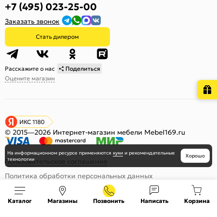
+7 (495) 023-25-00
Заказать звонок
Стать дилером
Расскажите о нас
Поделиться
Оцените магазин
ИКС 1180
© 2015—2026 Интернет-магазин мебели Mebel169.ru
На информационном ресурсе
применяются
куки
и рекомендательные
Хорошо
технологии
Пользовательское соглашение
Политика обработки персональных данных
Карта сайта
Каталог
Магазины
Позвонить
Написать
Корзина