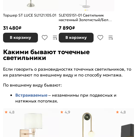
Торшер ST LUCE SL1121.105.01
SLE105151-01 Светильник
настенный Золотистый/Белый
E27 1*60W
31 480
7 890
₽
₽
В корзину
В корзину
Какими бывают точечные
светильники
Если говорить о разновидностях точечных светильников, то
их различают по внешнему виду и по способу монтажа.
По внешнему виду бывают:
Встраиваемые
– незаменимы при подвесных и
натяжных потолках.
4,8
4,9
4,8