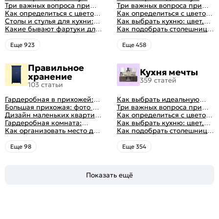
планировку для кухни
Три важных вопроса при
планировку для кухни
Три важных вопроса при
выборе кухни: готовка,
Как определиться с цветом
выборе кухни: готовка,
Как определиться с цветом
посуда, комфорт
кухни: светлые, темные,
Столы и стулья для кухни:
посуда, комфорт
кухни: светлые, темные,
Как выбрать кухню: цвет,
яркие
советы по выбору
Какие бывают фартуки для
яркие
планировка, аксессуары
Как подобрать столешницу
кухни: как правильно
для кухни по цвету
выбрать
Eще 923
Eще 458
Правильное
Кухня мечты
хранение
359 статей
103 статьи
Гардеробная в прихожей:
Как выбрать идеальную
виды, фото в интерьере,
Большая прихожая: фото с
планировку для кухни
Три важных вопроса при
идеи дизайна
функциональным
Дизайн маленьких квартир:
выборе кухни: готовка,
Как определиться с цветом
распределением дизайна
10 идей для дизайна
Гардеробная комната:
посуда, комфорт
кухни: светлые, темные,
Как выбрать кухню: цвет,
интерьера с фото
дизайн, планировка, советы
Как организовать место для
яркие
планировка, аксессуары
Как подобрать столешницу
по обустройству,
хранения на балконе
для кухни по цвету
распространенные ошибки
Eще 98
Eще 354
Показать ещё