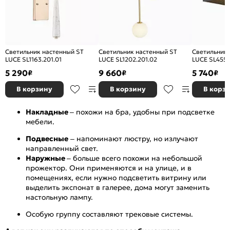
Светильник настенный ST
Светильник настенный ST
Светильник 
LUCE SL1163.201.01
LUCE SL1202.201.02
LUCE SL455.
5 290
9 660
5 740
₽
₽
₽
В корзину
В корзину
В корз
Накладные
– похожи на бра, удобны при подсветке
мебели.
Подвесные
– напоминают люстру, но излучают
направленный свет.
Наружные
– больше всего похожи на небольшой
прожектор. Они применяются и на улице, и в
помещениях, если нужно подсветить витрину или
выделить экспонат в галерее, дома могут заменить
настольную лампу.
Особую группу составляют трековые системы.