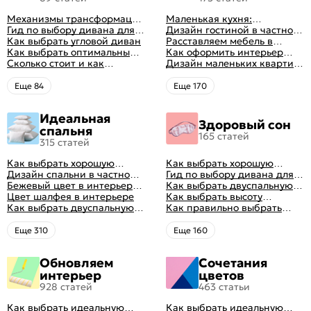
Механизмы трансформации
Маленькая кухня:
диванов: все виды,
Гид по выбору дивана для
планировка, стили, цвет и
Дизайн гостиной в частном
особенности, плюсы и
сна
Как выбрать угловой диван
рисунок, реальные фото
доме: 50 вариантов с фото
Расставляем мебель в
минусы
Как выбрать оптимальный
гостиной: главные правила
Как оформить интерьер
цвет стен в гостиной: 50
Сколько стоит и как
рациональной планировки
однокомнатной квартиры:
Дизайн маленьких квартир:
фото и идей оформления
перетянуть диван
47 классных идей с фото
10 идей для дизайна
интерьера с фото
Eще 84
Eще 170
Идеальная
Здоровый сон
спальня
165 статей
315 статей
Как выбрать хорошую
Как выбрать хорошую
кровать для сна
Дизайн спальни в частном
кровать для сна
Гид по выбору дивана для
доме: множество идей
Бежевый цвет в интерьере
сна
Как выбрать двуспальную
оформления идеальных
спальни 2024, 40 красивых
Цвет шалфея в интерьере
кровать и матрас
Как выбрать высоту
интерьеров
интерьеров с фото
Как выбрать двуспальную
правильно: советы и фото в
матраса
Как правильно выбрать
кровать и матрас
интерьере
ортопедический матрас
правильно: советы и фото в
Eще 310
Eще 160
интерьере
Обновляем
Сочетания
интерьер
цветов
928 статей
463 статьи
Как выбрать идеальную
Как выбрать идеальную