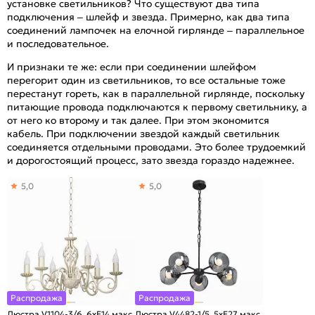
установке светильников? Что существуют два типа
подключения – шлейф и звезда. Примерно, как два типа
соединений лампочек на елочной гирлянде – параллельное
и последовательное.
И признаки те же: если при соединении шлейфом
перегорит один из светильников, то все остальные тоже
перестанут гореть, как в параллельной гирлянде, поскольку
питающие провода подключаются к первому светильнику, а
от него ко второму и так далее. При этом экономится
кабель. При подключении звездой каждый светильник
соединяется отдельными проводами. Это более трудоемкий
и дорогостоящий процесс, зато звезда гораздо надежнее.
5,0
5,0
Распродажа
Распродажа
Люстра V1104-3/6, 6хE14 макс.
Люстра V4482-1/5, 5хE27 макс.