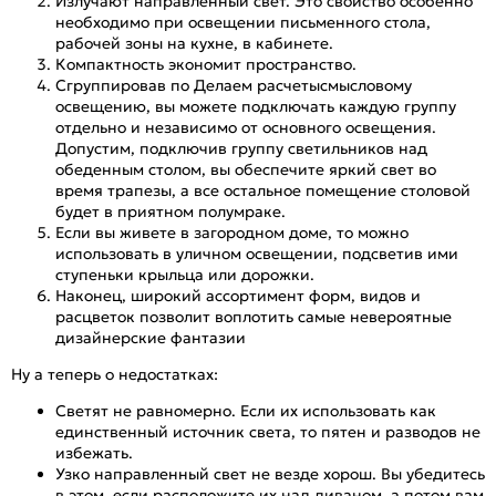
Излучают направленный свет. Это свойство особенно
необходимо при освещении письменного стола,
рабочей зоны на кухне, в кабинете.
Компактность экономит пространство.
Сгруппировав по Делаем расчетысмысловому
освещению, вы можете подключать каждую группу
отдельно и независимо от основного освещения.
Допустим, подключив группу светильников над
обеденным столом, вы обеспечите яркий свет во
время трапезы, а все остальное помещение столовой
будет в приятном полумраке.
Если вы живете в загородном доме, то можно
использовать в уличном освещении, подсветив ими
ступеньки крыльца или дорожки.
Наконец, широкий ассортимент форм, видов и
расцветок позволит воплотить самые невероятные
дизайнерские фантазии
Ну а теперь о недостатках:
Светят не равномерно. Если их использовать как
единственный источник света, то пятен и разводов не
избежать.
Узко направленный свет не везде хорош. Вы убедитесь
в этом, если расположите их над диваном, а потом вам