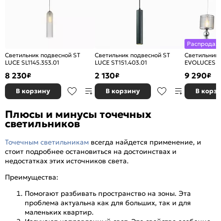
Распродаж
Светильник подвесной ST
Светильник подвесной ST
Светильник
LUCE SL1145.353.01
LUCE ST151.403.01
EVOLUCESLE
8 230
2 130
9 290
₽
₽
₽
В корзину
В корзину
В корз
Плюсы и минусы точечных
светильников
Точечным светильникам
всегда найдется применение, и
стоит подробнее остановиться на достоинствах и
недостатках этих источников света.
Преимущества:
Помогают разбивать пространство на зоны. Эта
проблема актуальна как для больших, так и для
маленьких квартир.