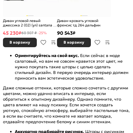
Диван угловой левый
Диван-кровать угловой
джессика 2 (02) (ул) santana 19
френсис тд 264 дельфин
дельфин
45 230
90 543
₽
₽
60 307 ₽
-25%
В корзину
В корзину
Ориентируйтесь на свой вкус.
Если сейчас в моде
салатовый, но вам не совсем нравится этот цвет, не
нужно покупать такие шторы с целью сделать
стильный дизайн. В первую очередь интерьер должен
приносить вам эстетическое удовольствие.
Даже сложные оттенки, которые сложно сочетать с другими
цветами, можно удачно вписать в интерьер, если
обратиться к опытному дизайнеру. Однако помните, что
цвета влияют на нашу психику. Если хочется создать
уютную, спокойную атмосферу, выбирайте пастельные тона,
а если вы считаете, что комнате не хватает холодка,
отдавайте предпочтение белому и синим оттенкам.
Аккуратно подбирайте рисунок.
Шторы с рисунком