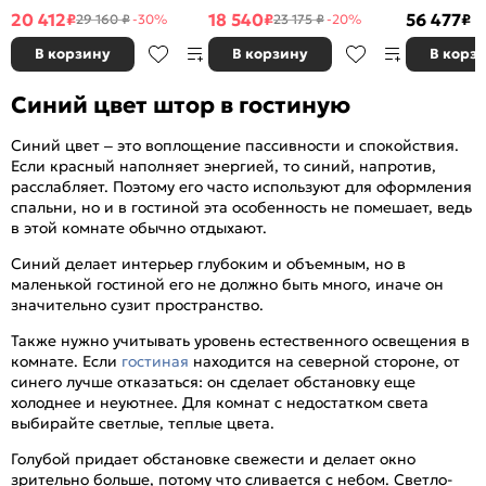
Дуб Серый
20 412
18 540
56 477
₽
₽
₽
29 160 ₽
-30%
23 175 ₽
-20%
В корзину
В корзину
В корз
Синий цвет штор в гостиную
Синий цвет – это воплощение пассивности и спокойствия.
Если красный наполняет энергией, то синий, напротив,
расслабляет. Поэтому его часто используют для оформления
спальни, но и в гостиной эта особенность не помешает, ведь
в этой комнате обычно отдыхают.
Синий делает интерьер глубоким и объемным, но в
маленькой гостиной его не должно быть много, иначе он
значительно сузит пространство.
Также нужно учитывать уровень естественного освещения в
комнате. Если
гостиная
находится на северной стороне, от
синего лучше отказаться: он сделает обстановку еще
холоднее и неуютнее. Для комнат с недостатком света
выбирайте светлые, теплые цвета.
Голубой придает обстановке свежести и делает окно
зрительно больше, потому что сливается с небом. Светло-