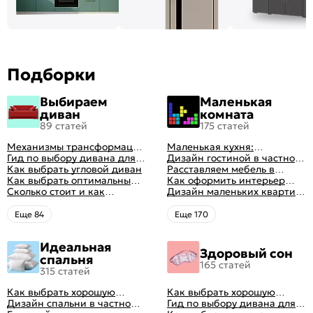
Подборки
Выбираем
Маленькая
диван
комната
89 статей
175 статей
Механизмы трансформации
Маленькая кухня:
диванов: все виды,
Гид по выбору дивана для
планировка, стили, цвет и
Дизайн гостиной в частном
особенности, плюсы и
сна
Как выбрать угловой диван
рисунок, реальные фото
доме: 50 вариантов с фото
Расставляем мебель в
минусы
Как выбрать оптимальный
гостиной: главные правила
Как оформить интерьер
цвет стен в гостиной: 50
Сколько стоит и как
рациональной планировки
однокомнатной квартиры:
Дизайн маленьких квартир:
фото и идей оформления
перетянуть диван
47 классных идей с фото
10 идей для дизайна
интерьера с фото
Eще 84
Eще 170
Идеальная
Здоровый сон
спальня
165 статей
315 статей
Как выбрать хорошую
Как выбрать хорошую
кровать для сна
Дизайн спальни в частном
кровать для сна
Гид по выбору дивана для