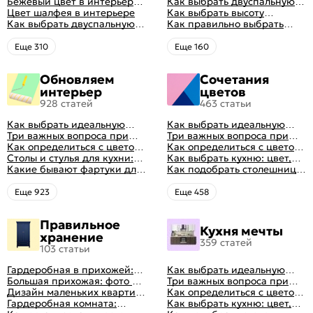
доме: множество идей
Бежевый цвет в интерьере
сна
Как выбрать двуспальную
оформления идеальных
спальни 2024, 40 красивых
Цвет шалфея в интерьере
кровать и матрас
Как выбрать высоту
интерьеров
интерьеров с фото
Как выбрать двуспальную
правильно: советы и фото в
матраса
Как правильно выбрать
кровать и матрас
интерьере
ортопедический матрас
правильно: советы и фото в
Eще 310
Eще 160
интерьере
Обновляем
Сочетания
интерьер
цветов
928 статей
463 статьи
Как выбрать идеальную
Как выбрать идеальную
планировку для кухни
Три важных вопроса при
планировку для кухни
Три важных вопроса при
выборе кухни: готовка,
Как определиться с цветом
выборе кухни: готовка,
Как определиться с цветом
посуда, комфорт
кухни: светлые, темные,
Столы и стулья для кухни:
посуда, комфорт
кухни: светлые, темные,
Как выбрать кухню: цвет,
яркие
советы по выбору
Какие бывают фартуки для
яркие
планировка, аксессуары
Как подобрать столешницу
кухни: как правильно
для кухни по цвету
выбрать
Eще 923
Eще 458
Правильное
Кухня мечты
хранение
359 статей
103 статьи
Гардеробная в прихожей:
Как выбрать идеальную
виды, фото в интерьере,
Большая прихожая: фото с
планировку для кухни
Три важных вопроса при
идеи дизайна
функциональным
Дизайн маленьких квартир:
выборе кухни: готовка,
Как определиться с цветом
распределением дизайна
10 идей для дизайна
Гардеробная комната:
посуда, комфорт
кухни: светлые, темные,
Как выбрать кухню: цвет,