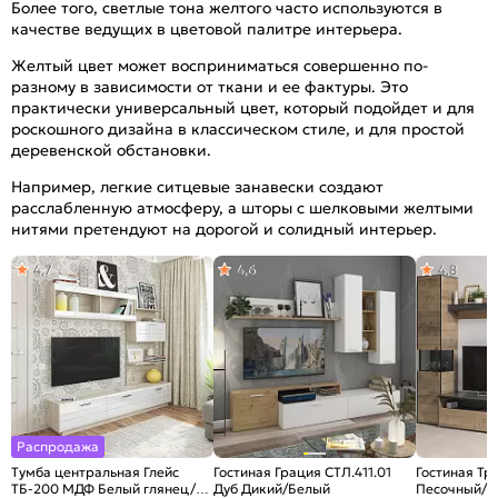
Более того, светлые тона желтого часто используются в
качестве ведущих в цветовой палитре интерьера.
Желтый цвет может восприниматься совершенно по-
разному в зависимости от ткани и ее фактуры. Это
практически универсальный цвет, который подойдет и для
роскошного дизайна в классическом стиле, и для простой
деревенской обстановки.
Например, легкие ситцевые занавески создают
расслабленную атмосферу, а шторы с шелковыми желтыми
нитями претендуют на дорогой и солидный интерьер.
4,7
4,6
4,8
Распродажа
Тумба центральная Глейс
Гостиная Грация СТЛ.411.01
Гостиная Тр
ТБ-200 МДФ Белый глянец/
Дуб Дикий/Белый
Песочный/И