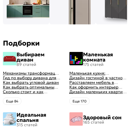
Подборки
Выбираем
Маленькая
диван
комната
89 статей
175 статей
Механизмы трансформации
Маленькая кухня:
диванов: все виды,
Гид по выбору дивана для
планировка, стили, цвет и
Дизайн гостиной в частном
особенности, плюсы и
сна
Как выбрать угловой диван
рисунок, реальные фото
доме: 50 вариантов с фото
Расставляем мебель в
минусы
Как выбрать оптимальный
гостиной: главные правила
Как оформить интерьер
цвет стен в гостиной: 50
Сколько стоит и как
рациональной планировки
однокомнатной квартиры:
Дизайн маленьких квартир:
фото и идей оформления
перетянуть диван
47 классных идей с фото
10 идей для дизайна
интерьера с фото
Eще 84
Eще 170
Идеальная
Здоровый сон
спальня
165 статей
315 статей