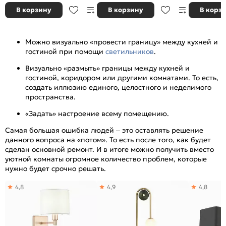
В корзину
В корзину
В корз
Можно визуально «провести границу» между кухней и
гостиной при помощи
светильников
.
Визуально «размыть» границы между кухней и
гостиной, коридором или другими комнатами. То есть,
создать иллюзию единого, целостного и неделимого
пространства.
«Задать» настроение всему помещению.
Самая большая ошибка людей – это оставлять решение
данного вопроса на «потом». То есть после того, как будет
сделан основной ремонт. И в итоге можно получить вместо
уютной комнаты огромное количество проблем, которые
нужно будет срочно решать.
4,8
4,9
4,8