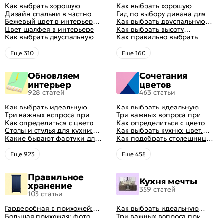
Как выбрать хорошую
Как выбрать хорошую
кровать для сна
Дизайн спальни в частном
кровать для сна
Гид по выбору дивана для
доме: множество идей
Бежевый цвет в интерьере
сна
Как выбрать двуспальную
оформления идеальных
спальни 2024, 40 красивых
Цвет шалфея в интерьере
кровать и матрас
Как выбрать высоту
интерьеров
интерьеров с фото
Как выбрать двуспальную
правильно: советы и фото в
матраса
Как правильно выбрать
кровать и матрас
интерьере
ортопедический матрас
правильно: советы и фото в
Eще 310
Eще 160
интерьере
Обновляем
Сочетания
интерьер
цветов
928 статей
463 статьи
Как выбрать идеальную
Как выбрать идеальную
планировку для кухни
Три важных вопроса при
планировку для кухни
Три важных вопроса при
выборе кухни: готовка,
Как определиться с цветом
выборе кухни: готовка,
Как определиться с цветом
посуда, комфорт
кухни: светлые, темные,
Столы и стулья для кухни:
посуда, комфорт
кухни: светлые, темные,
Как выбрать кухню: цвет,
яркие
советы по выбору
Какие бывают фартуки для
яркие
планировка, аксессуары
Как подобрать столешницу
кухни: как правильно
для кухни по цвету
выбрать
Eще 923
Eще 458
Правильное
Кухня мечты
хранение
359 статей
103 статьи
Гардеробная в прихожей:
Как выбрать идеальную
виды, фото в интерьере,
Большая прихожая: фото с
планировку для кухни
Три важных вопроса при