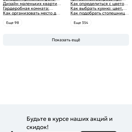
идеи дизайна
функциональным
Дизайн маленьких квартир:
выборе кухни: готовка,
Как определиться с цветом
распределением дизайна
10 идей для дизайна
Гардеробная комната:
посуда, комфорт
кухни: светлые, темные,
Как выбрать кухню: цвет,
интерьера с фото
дизайн, планировка, советы
Как организовать место для
яркие
планировка, аксессуары
Как подобрать столешницу
по обустройству,
хранения на балконе
для кухни по цвету
распространенные ошибки
Eще 98
Eще 354
Показать ещё
Будьте в курсе наших акций и
скидок!