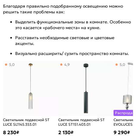
Благодаря правильно подобранному освещению можно
решить такие проблемы как:
Выделить функциональные зоны в комнате. Особенно
это касается «рабочего места» на кухне.
Расставить необходимые световые и цветовые
акценты.
Визуально расширить/ сузить пространство комнаты.
5,0
4,9
5,0
Распродаж
Светильник подвесной ST
Светильник подвесной ST
Светильник
LUCE SL1145.353.01
LUCE ST151.403.01
EVOLUCESLE
8 230
2 130
9 290
₽
₽
₽