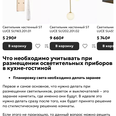
Светильник настенный ST
Светильник настенный ST
Светильник 
LUCE SL1163.201.01
LUCE SL1202.201.02
LUCE SL455.
5 290
9 660
5 740
₽
₽
₽
В корзину
В корзину
В корз
Что необходимо учитывать при
размещении осветительных приборов
в кухне-гостиной
Планировку света необходимо делать заранее
Первое и самое основное, что нужно делать при
размещении светильников, розеток и выключателей – это
заранее наметить, где именно они будут. В идеале это
нужно делать сразу после того, как будет принято решение
по стилистическому решению комнаты.
Если этого не произошло, то данный вопрос можно решить