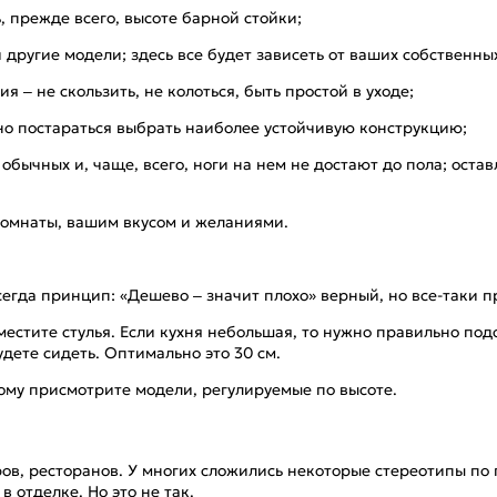
, прежде всего, высоте барной стойки;
 и другие модели; здесь все будет зависеть от ваших собственн
– не скользить, не колоться, быть простой в уходе;
о постараться выбрать наиболее устойчивую конструкцию;
обычных и, чаще, всего, ноги на нем не достают до пола; оста
 комнаты, вашим вкусом и желаниями.
сегда принцип: «Дешево – значит плохо» верный, но все-таки п
местите стулья. Если кухня небольшая, то нужно правильно по
дете сидеть. Оптимально это 30 см.
тому присмотрите модели, регулируемые по высоте.
ров, ресторанов. У многих сложились некоторые стереотипы по
 отделке. Но это не так.