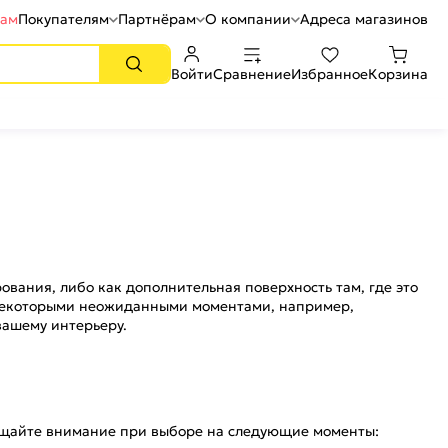
рам
Покупателям
Партнёрам
О компании
Адреса магазинов
Войти
Сравнение
Избранное
Корзина
ования, либо как дополнительная поверхность там, где это
 с некоторыми неожиданными моментами, например,
вашему интерьеру.
ращайте внимание при выборе на следующие моменты: