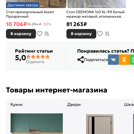
Доставим завтра
Стол прямоугольный Assen
Стол CREMONA 140 KL-99 Белый
Прозрачный
мрамор матовый, итальянская
керамика/черный
10 706
₽
81 263
₽
15 294 ₽
-30%
В корзину
В корзину
Рейтинг статьи
Понравилась статья? 
5,0
Поделиться
Оценить
Товары интернет-магазина
Кухни
Двери
Шка