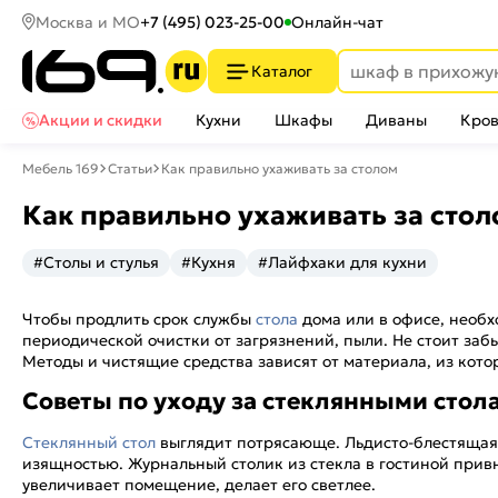
Москва и МО
+7 (495) 023-25-00
Онлайн-чат
Каталог
Акции и скидки
Кухни
Шкафы
Диваны
Кров
Мебель 169
Статьи
Как правильно ухаживать за столом
Как правильно ухаживать за стол
#Столы и стулья
#Кухня
#Лайфхаки для кухни
Чтобы продлить срок службы
стола
дома или в офисе, необх
периодической очистки от загрязнений, пыли. Не стоит забы
Методы и чистящие средства зависят от материала, из кото
Советы по уходу за стеклянными стол
Стеклянный стол
выглядит потрясающе. Льдисто-блестящая 
изящностью. Журнальный столик из стекла в гостиной привн
увеличивает помещение, делает его светлее.