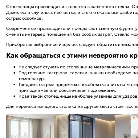
Столешницы производят из толстого закаленного стекла. О
Даже, если случилось несчастье, и стекло оказалось разби
острых осколков.
Современные производители предлагают сменную фурнитуру
сменить интерьер помещения без особых затрат. Стекло мо
Приобретая выбранное изделие, следует обратить внимание
Как обращаться с этими невероятно 
Не следует стучать по столешнице металлическими пре
Под горячие кастрюли, тарелки, чашки необходимо под
температур.
Твердые, острые предметы способны оставить на матер
приподнимая или обеспечивая подложками.
Края такой столешницы наиболее уязвимы для ударов. 
Для переноса изящного столика на другое место стоит восп
4,9
5,0