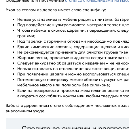
Обеденные или письменные
столы со столешницами из мас
Уход за столом из дерева имеет свою специфику:
Нельзя устанавливать мебель рядом с плитами, батаре
Под воздействием ультрафиолета материал теряет цве
Чтобы избежать сколов, царапин, повреждений, следу
гранями;
Под тарелки с горячими блюдами необходимо подклад
Едкие химические составы, содержащие щелочи и кис
Не рекомендуется применять для очистки грубые ткан
Жирные пятна, пролитые жидкости следует вытирать 
Следует аккуратно обращаться с изделием – не нанос
Нельзя оставлять на столешнице влажные вещи, стави
При появлении царапин можно воспользоваться спец
Потемневшую полировку можно обновить уксусным раств
мебельное масло или полироль без силикона;
Если на поверхности присохла жевательная резинка и
аккуратно соскоблить ножом или любым твердым плоск
Забота о деревянном столе с соблюдением несложных прави
аналогичном уходе.