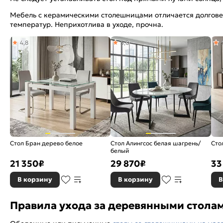
Мебель с керамическими столешницами отличается долговеч
температур. Неприхотлива в уходе, прочна.
4,8
5,0
Стол Бран дерево белое
Стол Алингсос белая шагрень/
Сто
белый
21 350
₽
29 870
₽
33
В корзину
В корзину
В
Правила ухода за деревянными стола