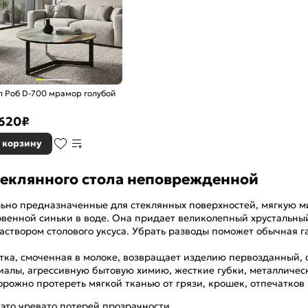
л Роб D-700 мрамор голубой
 620
₽
 корзину
теклянного стола неповрежденной
льно предназначенные для стеклянных поверхностей, мягкую 
венной синьки в воде. Она придает великолепный хрустальный
створом столового уксуса. Убрать разводы поможет обычная г
етка, смоченная в молоке, возвращает изделию первозданный,
иалы, агрессивную бытовую химию, жесткие губки, металличес
орожно протереть мягкой тканью от грязи, крошек, отпечатков
 это чревато потерей прозрачности.