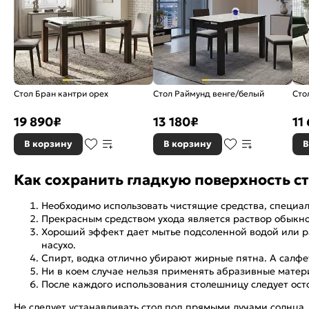
Стол Бран кантри орех
Стол Раймунд венге/белый
Сто
19 890
₽
13 180
₽
11
В корзину
В корзину
В
Как сохранить гладкую поверхность с
Необходимо использовать чистящие средства, специа
Прекрасным средством ухода является раствор обыкно
Хороший эффект дает мытье подсоленной водой или ра
насухо.
Спирт, водка отлично убирают жирные пятна. А салф
Ни в коем случае нельзя применять абразивные матер
После каждого использования столешницу следует ост
Не следует устанавливать стол под прямыми лучами солнца,