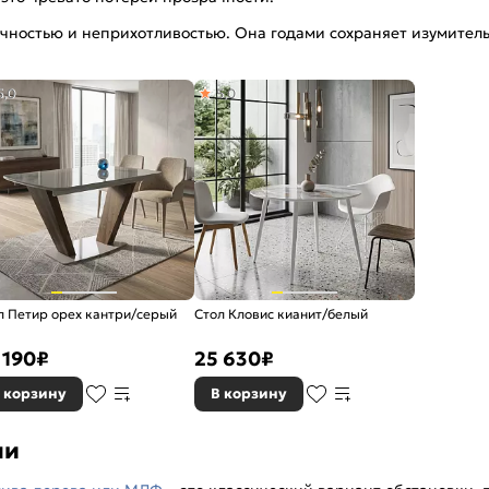
ностью и неприхотливостью. Она годами сохраняет изумительн
5,0
5,0
л Петир орех кантри/серый
Стол Кловис кианит/белый
 190
₽
25 630
₽
 корзину
В корзину
ми