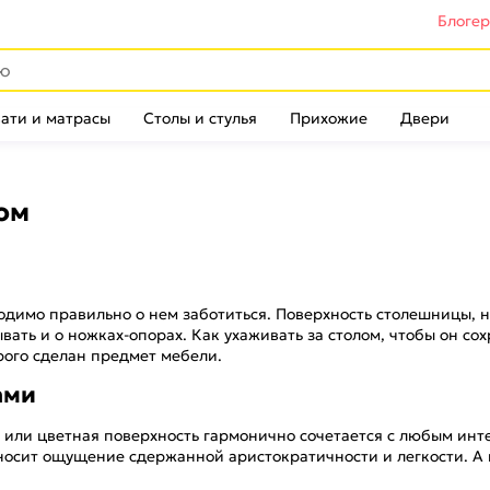
Блоге
ати и матрасы
Столы и стулья
Прихожие
Двери
ом
одимо правильно о нем заботиться. Поверхность столешницы, н
вать и о ножках-опорах. Как ухаживать за столом, чтобы он со
рого сделан предмет мебели.
ами
или цветная поверхность гармонично сочетается с любым инт
осит ощущение сдержанной аристократичности и легкости. А в