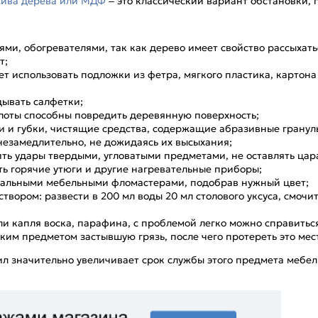
сива дерева или МДФ
– это классический вариант обстановки,
ями, обогревателями, так как дерево имеет свойство рассыхать
т;
ет использовать подложки из фетра, мягкого пластика, картон
ывать салфетки;
лоты способны повредить деревянную поверхность;
и и губки, чистящие средства, содержащие абразивные гранул
незамедлительно, не дожидаясь их высыхания;
ить удары твердыми, угловатыми предметами, не оставлять цар
ть горячие утюги и другие нагревательные приборы;
иальными мебельными фломастерами, подобрав нужный цвет;
ором: развести в 200 мл воды 20 мл столового уксуса, смочит
ли капля воска, парафина, с проблемой легко можно справитьс
им предметом застывшую грязь, после чего протереть это мест
л значительно увеличивает срок службы этого предмета мебел