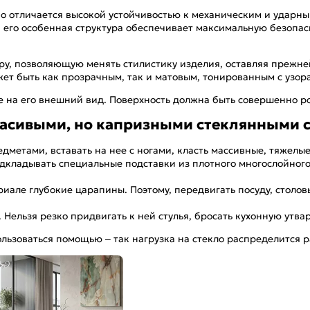
но отличается высокой устойчивостью к механическим и ударн
то, его особенная структура обеспечивает максимальную безопа
, позволяющую менять стилистику изделия, оставляя прежне
жет быть как прозрачным, так и матовым, тонированным с узор
 на его внешний вид. Поверхность должна быть совершенно ро
красивыми, но капризными стеклянными 
дметами, вставать на нее с ногами, класть массивные, тяжелы
кладывать специальные подставки из плотного многослойного к
иале глубокие царапины. Поэтому, передвигать посуду, столов
Нельзя резко придвигать к ней стулья, бросать кухонную утва
ользоваться помощью – так нагрузка на стекло распределится 
4,9