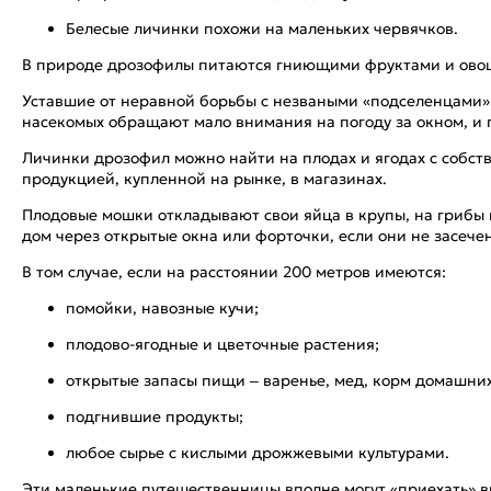
Белесые личинки похожи на маленьких червячков.
В природе дрозофилы питаются гниющими фруктами и овощ
Уставшие от неравной борьбы с незваными «подселенцами» 
насекомых обращают мало внимания на погоду за окном, и 
Личинки дрозофил можно найти на плодах и ягодах с собств
продукцией, купленной на рынке, в магазинах.
Плодовые мошки откладывают свои яйца в крупы, на грибы 
дом через открытые окна или форточки, если они не засече
В том случае, если на расстоянии 200 метров имеются:
помойки, навозные кучи;
плодово-ягодные и цветочные растения;
открытые запасы пищи – варенье, мед, корм домашни
подгнившие продукты;
любое сырье с кислыми дрожжевыми культурами.
Эти маленькие путешественницы вполне могут «приехать» вм