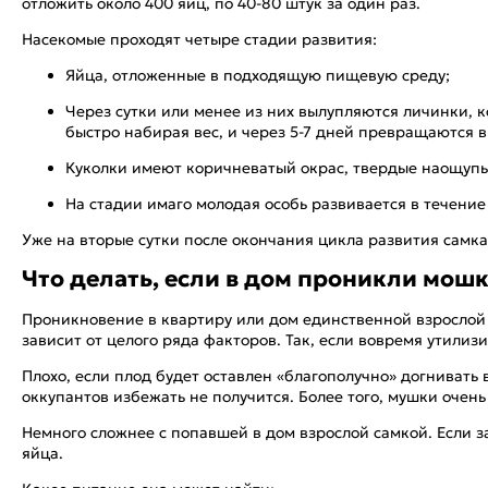
отложить около 400 яиц, по 40-80 штук за один раз.
Насекомые проходят четыре стадии развития:
Яйца, отложенные в подходящую пищевую среду;
Через сутки или менее из них вылупляются личинки, к
быстро набирая вес, и через 5-7 дней превращаются в
Куколки имеют коричневатый окрас, твердые наощуп
На стадии имаго молодая особь развивается в течение
Уже на вторые сутки после окончания цикла развития самк
Что делать, если в дом проникли мош
Проникновение в квартиру или дом единственной взрослой
зависит от целого ряда факторов. Так, если вовремя утили
Плохо, если плод будет оставлен «благополучно» догнивать
оккупантов избежать не получится. Более того, мушки очен
Немного сложнее с попавшей в дом взрослой самкой. Если 
яйца.