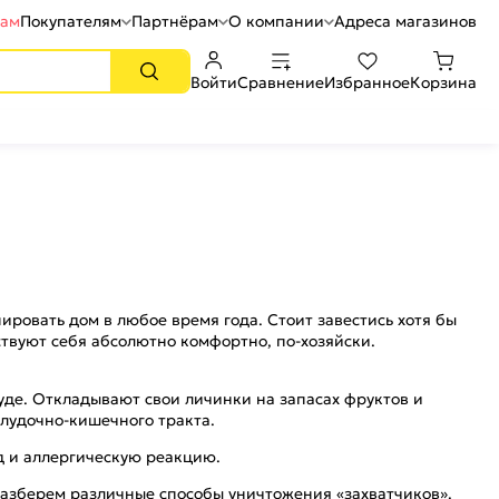
рам
Покупателям
Партнёрам
О компании
Адреса магазинов
Войти
Сравнение
Избранное
Корзина
ровать дом в любое время года. Стоит завестись хотя бы
твуют себя абсолютно комфортно, по-хозяйски.
уде. Откладывают свои личинки на запасах фруктов и
елудочно-кишечного тракта.
уд и аллергическую реакцию.
 разберем различные способы уничтожения «захватчиков».