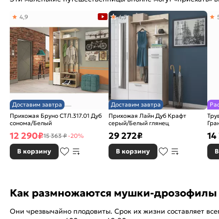
4,9
4,5
Доставим завтра
Доставим завтра
Ра
Прихожая Бруно СТЛ.317.01 Дуб
Прихожая Лайн Дуб Крафт
Тру
сонома/Белый
серый/Белый глянец
Гра
12 290
₽
29 272
₽
14
15 363 ₽
-20%
В корзину
В корзину
В
Как размножаются мушки-дрозофилы
Они чрезвычайно плодовиты. Срок их жизни составляет всег