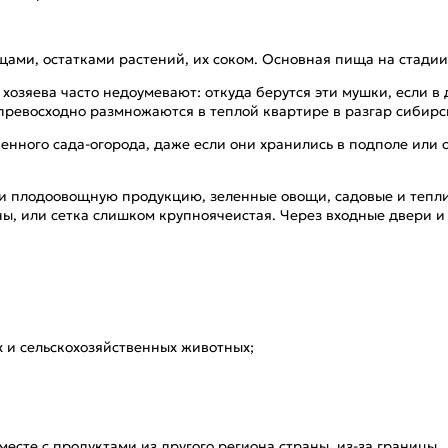
ами, остатками растений, их соком. Основная пища на стади
хозяева часто недоумевают: откуда берутся эти мушки, если 
превосходно размножаются в теплой квартире в разгар сибирск
енного сада-огорода, даже если они хранились в подполе или 
и плодоовощную продукцию, зеленные овощи, садовые и тепличн
ны, или сетка слишком крупноячеистая. Через входные двери 
х и сельскохозяйственных животных;
есте с продуктами из другого региона страны, из-за границы.