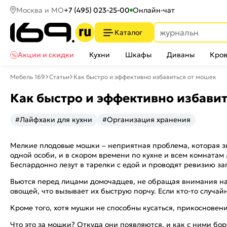
Москва и МО
+7 (495) 023-25-00
Онлайн-чат
Каталог
Акции и скидки
Кухни
Шкафы
Диваны
Кров
Мебель 169
Статьи
Как быстро и эффективно избавиться от мошек
Как быстро и эффективно избавит
#Лайфхаки для кухни
#Организация хранения
Мелкие плодовые мошки – неприятная проблема, которая зн
одной особи, и в скором времени по кухне и всем комната
Беспардонно лезут в тарелки с едой и проводят ревизию зап
Вьются перед лицами домочадцев, не обращая внимания на 
овощей, что вызывает их быструю порчу. Если кто-то случа
Кроме того, хотя мушки не способны кусаться, прикосновен
Что это за мошки? Откуда они появляются, и как с ними бо