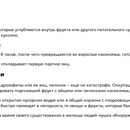
оторые углубляются внутрь фрукта или другого питательного су
 куколки;
ь;
 8 часов, после чего превращаются во взрослых насекомых, го
а откладывает первую партию яиц.
ки
 дрозофилы или ее яиц, личинок – еще не катастрофа. Оккупа
зировать подгнивший фрукт с яйцами или личинками насекомых,
 в открытом мусорном ведре или в общей корзине с плодоовощ
ь быстро приводят в негодность те овощи и фрукты, которые б
за время своего существования в жилище людей мушка обнаруж