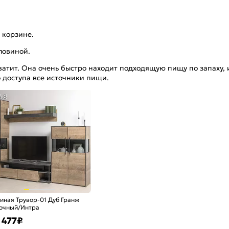
 корзине.
рловиной.
ватит. Она очень быстро находит подходящую пищу по запаху, и
о доступа все источники пищи.
4,8
тиная Трувор-01 Дуб Гранж
очный/Интра
 477
₽