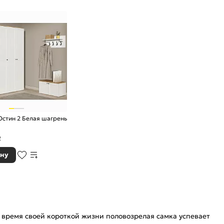
стин 2 Белая шагрень
₽
ину
а время своей короткой жизни половозрелая самка успевает