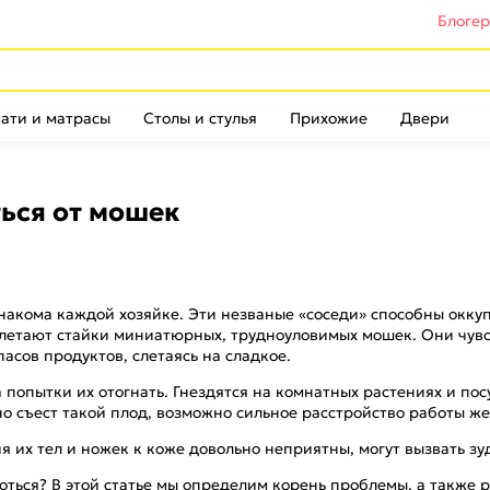
Блоге
ати и матрасы
Столы и стулья
Прихожие
Двери
ься от мошек
акома каждой хозяйке. Эти незваные «соседи» способны оккупи
м летают стайки миниатюрных, трудноуловимых мошек. Они чувс
асов продуктов, слетаясь на сладкое.
попытки их отогнать. Гнездятся на комнатных растениях и пос
йно съест такой плод, возможно сильное расстройство работы ж
ия их тел и ножек к коже довольно неприятны, могут вызвать з
роться? В этой статье мы определим корень проблемы, а также