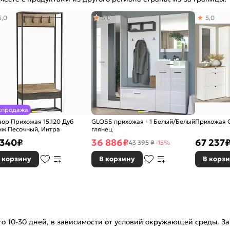
5,0
5,0
5,0
спродажа
вор Прихожая 15.120 Дуб
GLOSS прихожая - 1 Белый/Белый
Прихожая О
нж Песочный, Интра
глянец
 340
₽
36 886
₽
67 237
43 395 ₽
-15%
 корзину
В корзину
В корз
о 10-30 дней, в зависимости от условий окружающей среды. З