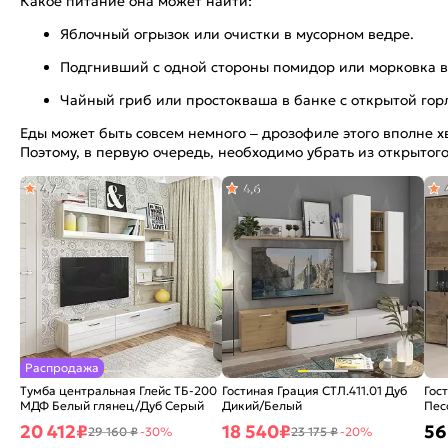
Какое питание она может найти:
Яблочный огрызок или очистки в мусорном ведре.
Подгнивший с одной стороны помидор или морковка в
Чайный гриб или простокваша в банке с открытой го
Еды может быть совсем немного – дрозофиле этого вполне х
Поэтому, в первую очередь, необходимо убрать из открытог
4,7
4,6
Распродажа
Тумба центральная Глейс ТБ-200
Гостиная Грация СТЛ.411.01 Дуб
Гос
МДФ Белый глянец/Дуб Серый
Дикий/Белый
Пес
20 412
₽
18 540
₽
56
29 160 ₽
-30%
23 175 ₽
-20%