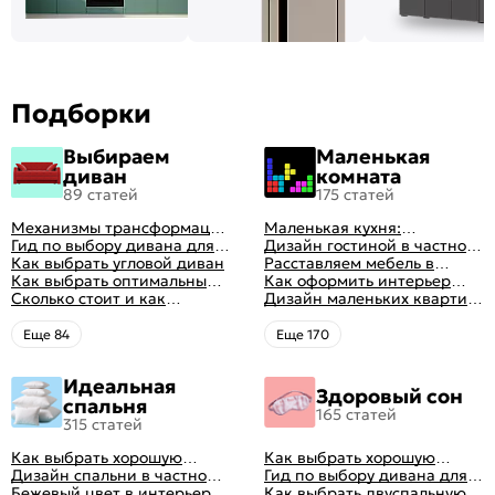
Подборки
Выбираем
Маленькая
диван
комната
89 статей
175 статей
Механизмы трансформации
Маленькая кухня:
диванов: все виды,
Гид по выбору дивана для
планировка, стили, цвет и
Дизайн гостиной в частном
особенности, плюсы и
сна
Как выбрать угловой диван
рисунок, реальные фото
доме: 50 вариантов с фото
Расставляем мебель в
минусы
Как выбрать оптимальный
гостиной: главные правила
Как оформить интерьер
цвет стен в гостиной: 50
Сколько стоит и как
рациональной планировки
однокомнатной квартиры:
Дизайн маленьких квартир:
фото и идей оформления
перетянуть диван
47 классных идей с фото
10 идей для дизайна
интерьера с фото
Eще 84
Eще 170
Идеальная
Здоровый сон
спальня
165 статей
315 статей
Как выбрать хорошую
Как выбрать хорошую
кровать для сна
Дизайн спальни в частном
кровать для сна
Гид по выбору дивана для
доме: множество идей
Бежевый цвет в интерьере
сна
Как выбрать двуспальную