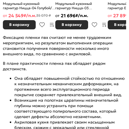
Модульный кухонный
Модульный кухонный
Модульный 
гарнитур Ницца-04 Голубой/
гарнитур Ницца-03
гарнитур Ев
Белый 2340x3200/2700x600
Голубой/Graphite
Белый/Graph
24 549
21 696
27 899
от
₽/п.м.
от
₽/п.м.
от
35 070 ₽
2340x1890/2400x600
2500x2400/
В корзину
В корзину
В корз
Фиксацию пленки пвх считают не менее трудоемким
мероприятием, но результатом выполнения операции
становится получения поверхности несколько иного
внешнего вида, по сравнению с акриловой.
В плане практичности пленка пвх обладает рядом
достоинств.
Она обладает повышенной стойкостью по отношению
к незначительным механическим деформациям, на
протяжении всего эксплуатационного периода
покрытие сохраняет привлекательный внешний вид.
Возникшие на полотнах царапины незначительной
глубины можно устранить при помощи
соответствующего полирольного состава, который
сделает дефекты абсолютно незаметными.
Акриловая кухня привлекает своим насыщенным
блеском, схожим с зеркальной или стеклянной