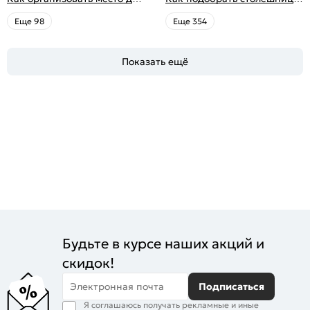
по обустройству,
хранения на балконе
для кухни по цвету
распространенные ошибки
Eще 98
Eще 354
Показать ещё
Будьте в курсе наших акций и
скидок!
Электронная почта
Подписаться
Я соглашаюсь получать рекламные и иные