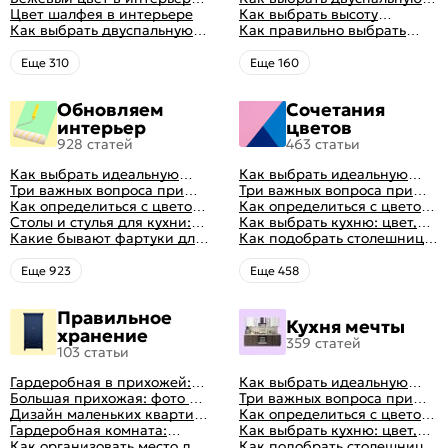
оформления идеальных
спальни 2024, 40 красивых
Цвет шалфея в интерьере
кровать и матрас
Как выбрать высоту
интерьеров
интерьеров с фото
Как выбрать двуспальную
правильно: советы и фото в
матраса
Как правильно выбрать
кровать и матрас
интерьере
ортопедический матрас
правильно: советы и фото в
Eще 310
Eще 160
интерьере
Обновляем
Сочетания
интерьер
цветов
928 статей
463 статьи
Как выбрать идеальную
Как выбрать идеальную
планировку для кухни
Три важных вопроса при
планировку для кухни
Три важных вопроса при
выборе кухни: готовка,
Как определиться с цветом
выборе кухни: готовка,
Как определиться с цветом
посуда, комфорт
кухни: светлые, темные,
Столы и стулья для кухни:
посуда, комфорт
кухни: светлые, темные,
Как выбрать кухню: цвет,
яркие
советы по выбору
Какие бывают фартуки для
яркие
планировка, аксессуары
Как подобрать столешницу
кухни: как правильно
для кухни по цвету
выбрать
Eще 923
Eще 458
Правильное
Кухня мечты
хранение
359 статей
103 статьи
Гардеробная в прихожей:
Как выбрать идеальную
виды, фото в интерьере,
Большая прихожая: фото с
планировку для кухни
Три важных вопроса при
идеи дизайна
функциональным
Дизайн маленьких квартир:
выборе кухни: готовка,
Как определиться с цветом
распределением дизайна
10 идей для дизайна
Гардеробная комната:
посуда, комфорт
кухни: светлые, темные,
Как выбрать кухню: цвет,
интерьера с фото
дизайн, планировка, советы
Как организовать место для
яркие
планировка, аксессуары
Как подобрать столешницу