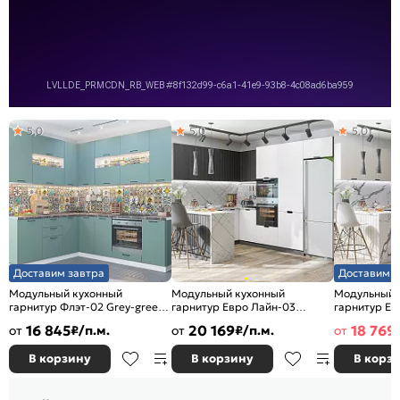
5,0
5,0
5,0
Доставим завтра
Доставим з
Модульный кухонный
Модульный кухонный
Модульный 
гарнитур Флэт-02 Grey-green
гарнитур Евро Лайн-03
гарнитур Ев
In 2S/Белый
Белый/Graphite
Антрацит/Б
16 845
20 169
18 769
от
₽/п.м.
от
₽/п.м.
от
2340x2390/1700x600
2140x2400/2690x600
2140x2400/
В корзину
В корзину
В корз