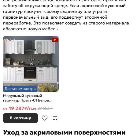
заботу об окружающей среде. Если акриловый кухонный
гарнитур наскучит своему владельцу или утратит
первоначальный вид, его подвергнут вторичной
переработке. Это позволяет создать из старого материала
абсолютно новую мебель.
4,9
Доставим завтра
Модульный кухонный
гарнитур Прага-01 Белое
дерево/Белый
19 287
от
₽/п.м.
27 552 ₽
2140x2600x600
В корзину
Уход за акриловыми поверхностями