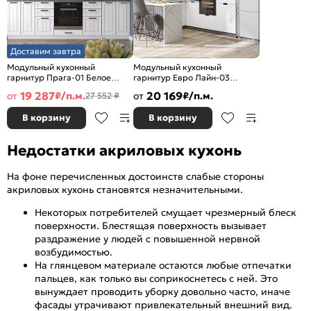
Доставим завтра
Модульный кухонный
Модульный кухонный
гарнитур Прага-01 Белое
гарнитур Евро Лайн-03
дерево/Белый
Белый/Graphite
19 287
20 169
от
₽/п.м.
от
₽/п.м.
27 552 ₽
2140x2600x600
2140x2400/2690x600
В корзину
В корзину
Недостатки акриловых кухонь
На фоне перечисленных достоинств слабые стороны
акриловых кухонь становятся незначительными.
Некоторых потребителей смущает чрезмерный блеск
поверхности. Блестящая поверхность вызывает
раздражение у людей с повышенной нервной
возбудимостью.
На глянцевом материале остаются любые отпечатки
пальцев, как только вы соприкоснетесь с ней. Это
вынуждает проводить уборку довольно часто, иначе
фасады утрачивают привлекательный внешний вид.