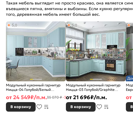
Такая мебель выглядит не просто красиво, она является с
въевшиеся пятна, вмятины и выбоины. Если кухню регулярно
того, деревянная мебель имеет большой вес.
5,0
5,0
До
Модульный кухонный гарнитур
Модульный кухонный гарнитур
Мод
Ницца-04 Голубой/Белый
Ницца-03 Голубой/Graphite
Евр
2340x3200/2700x600
2340x1890/2400x600
250
от
24 549
₽/п.м.
от
21 696
₽/п.м.
от
35 070 ₽
-30%
В корзину
В корзину
В