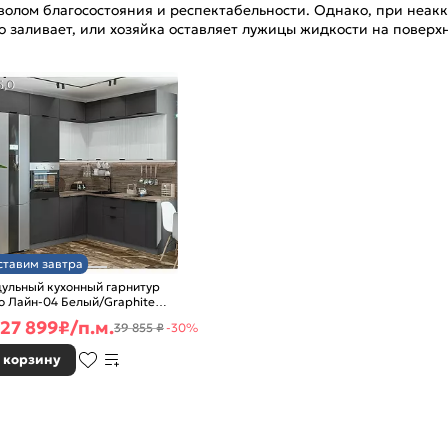
имволом благосостояния и респектабельности. Однако, при неа
 заливает, или хозяйка оставляет лужицы жидкости на поверхно
5,0
ставим завтра
ульный кухонный гарнитур
о Лайн-04 Белый/Graphite
0x2400/1890x600
27 899
₽/п.м.
39 855 ₽
-30%
 корзину