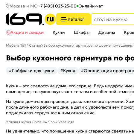
Москва и МО
+7 (495) 023-25-00
Онлайн-чат
Каталог
Акции и скидки
Кухни
Шкафы
Диваны
Кров
Мебель 169
Статьи
Выбор кухонного гарнитура по форме помещения:
Выбор кухонного гарнитура по ф
#Лайфхаки для кухни
#Кухня
#Организация простран
Кухня – это средоточие дома, его сердце. Ведь недаром им
помещение, то кухня окутывает теплом и особенной атмо
На кухне домочадцы проводят довольно много времени. Хоз
после длинного рабочего дня, а дети с удовольствием прис
подчеркивая сердечное к ним отношение.
Угловая кухня Лофт-04 Snow Veralinga
Не удивительно, что помещение кухни стараются сделать н