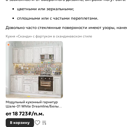
цветными или зеркальными;
сплошными или с частыми переплетами.
Довольно часто стеклянные поверхности имеют узоры, нан
Кухня «Сканди» с фартуком в скандинавском стиле
5,0
Модульный кухонный гарнитур
Шале-01 White Dreamline/Белый
2140x2200x600
от
18 723
₽/п.м.
В корзину