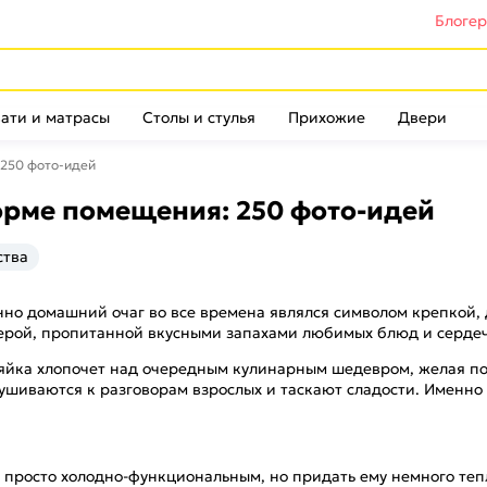
Блоге
ати и матрасы
Столы и стулья
Прихожие
Двери
 250 фото-идей
орме помещения: 250 фото-идей
ства
енно домашний очаг во все времена являлся символом крепкой, 
сферой, пропитанной вкусными запахами любимых блюд и серд
яйка хлопочет над очередным кулинарным шедевром, желая по
лушиваются к разговорам взрослых и таскают сладости. Именно
е просто холодно-функциональным, но придать ему немного теп