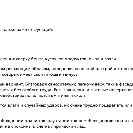
сколько важных функций:
щих сверху брызг, кусочков продуктов, пыли и грязи.
м решающим образом, определяя основной настрой интерьера. 
з которых имеет свои плюсы и минусы.
й вариант. Благодаря относительно легкому весу, такие фаса
ется без особого труда. Есть глянцевые и матовые поверхност
оздействиях появляются вмятины и сколы.
ся влаги и случайных ударов, их очень трудно поцарапать или 
облюдении правил эксплуатации такая мебель долговечна и с
ет на спокойный, слегка лирический лад.