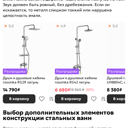
Звук должен быть ровный, без дребезжания. Если он
искажается, то металл слишком тонкий или нарушена
целостность эмали.
5,0
4,9
5,0
Распродажа
Распродажа
Распродаж
Души и душевые кабины
Души и душевые кабины
Душевой га
rossinka RS29 латунь
rossinka RS42 латунь
LM8804C, фи
штанги, лей
14 790
6 680
8 380
₽
₽
₽
13 360 ₽
-50%
дождь"
В корзину
В корзину
В корз
Выбор дополнительных элементов
конструкции стальных ванн