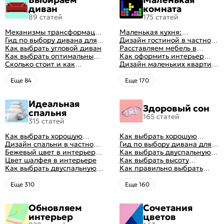
диван
комната
89 статей
175 статей
Механизмы трансформации
Маленькая кухня:
диванов: все виды,
Гид по выбору дивана для
планировка, стили, цвет и
Дизайн гостиной в частном
особенности, плюсы и
сна
Как выбрать угловой диван
рисунок, реальные фото
доме: 50 вариантов с фото
Расставляем мебель в
минусы
Как выбрать оптимальный
гостиной: главные правила
Как оформить интерьер
цвет стен в гостиной: 50
Сколько стоит и как
рациональной планировки
однокомнатной квартиры:
Дизайн маленьких квартир:
фото и идей оформления
перетянуть диван
47 классных идей с фото
10 идей для дизайна
интерьера с фото
Eще 84
Eще 170
Идеальная
Здоровый сон
спальня
165 статей
315 статей
Как выбрать хорошую
Как выбрать хорошую
кровать для сна
Дизайн спальни в частном
кровать для сна
Гид по выбору дивана для
доме: множество идей
Бежевый цвет в интерьере
сна
Как выбрать двуспальную
оформления идеальных
спальни 2024, 40 красивых
Цвет шалфея в интерьере
кровать и матрас
Как выбрать высоту
интерьеров
интерьеров с фото
Как выбрать двуспальную
правильно: советы и фото в
матраса
Как правильно выбрать
кровать и матрас
интерьере
ортопедический матрас
правильно: советы и фото в
Eще 310
Eще 160
интерьере
Обновляем
Сочетания
интерьер
цветов