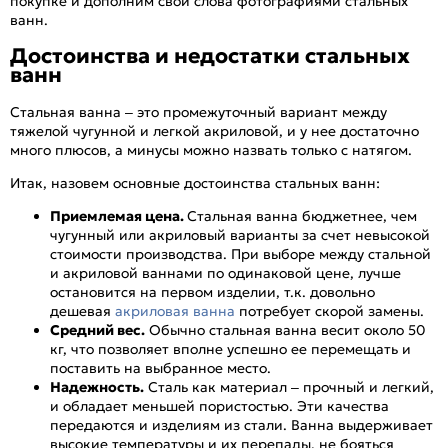
покупке и дополним свои слова фотографиями стальных
ванн.
Достоинства и недостатки стальных
ванн
Стальная ванна – это промежуточный вариант между
тяжелой чугунной и легкой акриловой, и у нее достаточно
много плюсов, а минусы можно назвать только с натягом.
Итак, назовем основные достоинства стальных ванн:
Приемлемая цена.
Стальная ванна бюджетнее, чем
чугунный или акриловый варианты за счет невысокой
стоимости производства. При выборе между стальной
и акриловой ваннами по одинаковой цене, лучше
остановится на первом изделии, т.к. довольно
дешевая
акриловая ванна
потребует скорой замены.
Средний вес.
Обычно стальная ванна весит около 50
кг, что позволяет вполне успешно ее перемещать и
поставить на выбранное место.
Надежность.
Сталь как материал – прочный и легкий,
и обладает меньшей пористостью. Эти качества
передаются и изделиям из стали. Ванна выдерживает
высокие температуры и их перепады, не бояться