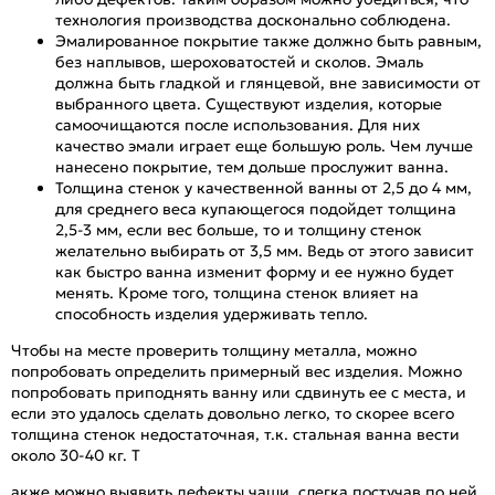
технология производства досконально соблюдена.
Эмалированное покрытие также должно быть равным,
без наплывов, шероховатостей и сколов. Эмаль
должна быть гладкой и глянцевой, вне зависимости от
выбранного цвета. Существуют изделия, которые
самоочищаются после использования. Для них
качество эмали играет еще большую роль. Чем лучше
нанесено покрытие, тем дольше прослужит ванна.
Толщина стенок у качественной ванны от 2,5 до 4 мм,
для среднего веса купающегося подойдет толщина
2,5-3 мм, если вес больше, то и толщину стенок
желательно выбирать от 3,5 мм. Ведь от этого зависит
как быстро ванна изменит форму и ее нужно будет
менять. Кроме того, толщина стенок влияет на
способность изделия удерживать тепло.
Чтобы на месте проверить толщину металла, можно
попробовать определить примерный вес изделия. Можно
попробовать приподнять ванну или сдвинуть ее с места, и
если это удалось сделать довольно легко, то скорее всего
толщина стенок недостаточная, т.к. стальная ванна вести
около 30-40 кг. Т
акже можно выявить дефекты чаши, слегка постучав по ней.