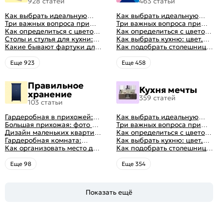
928 статей
463 статьи
Как выбрать идеальную
Как выбрать идеальную
планировку для кухни
Три важных вопроса при
планировку для кухни
Три важных вопроса при
выборе кухни: готовка,
Как определиться с цветом
выборе кухни: готовка,
Как определиться с цветом
посуда, комфорт
кухни: светлые, темные,
Столы и стулья для кухни:
посуда, комфорт
кухни: светлые, темные,
Как выбрать кухню: цвет,
яркие
советы по выбору
Какие бывают фартуки для
яркие
планировка, аксессуары
Как подобрать столешницу
кухни: как правильно
для кухни по цвету
выбрать
Eще 923
Eще 458
Правильное
Кухня мечты
хранение
359 статей
103 статьи
Гардеробная в прихожей:
Как выбрать идеальную
виды, фото в интерьере,
Большая прихожая: фото с
планировку для кухни
Три важных вопроса при
идеи дизайна
функциональным
Дизайн маленьких квартир:
выборе кухни: готовка,
Как определиться с цветом
распределением дизайна
10 идей для дизайна
Гардеробная комната:
посуда, комфорт
кухни: светлые, темные,
Как выбрать кухню: цвет,
интерьера с фото
дизайн, планировка, советы
Как организовать место для
яркие
планировка, аксессуары
Как подобрать столешницу
по обустройству,
хранения на балконе
для кухни по цвету
распространенные ошибки
Eще 98
Eще 354
Показать ещё