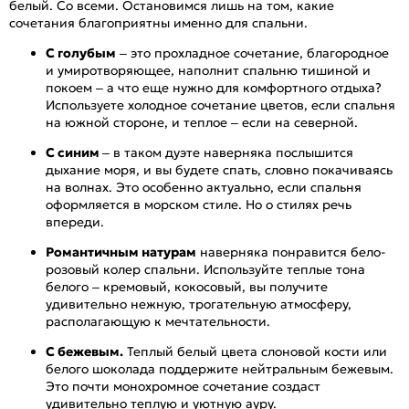
белый. Со всеми. Остановимся лишь на том, какие
сочетания благоприятны именно для спальни.
С голубым
– это прохладное сочетание, благородное
и умиротворяющее, наполнит спальню тишиной и
покоем – а что еще нужно для комфортного отдыха?
Используете холодное сочетание цветов, если спальня
на южной стороне, и теплое – если на северной.
С синим
– в таком дуэте наверняка послышится
дыхание моря, и вы будете спать, словно покачиваясь
на волнах. Это особенно актуально, если спальня
оформляется в морском стиле. Но о стилях речь
впереди.
Романтичным натурам
наверняка понравится бело-
розовый колер спальни. Используйте теплые тона
белого – кремовый, кокосовый, вы получите
удивительно нежную, трогательную атмосферу,
располагающую к мечтательности.
С бежевым.
Теплый белый цвета слоновой кости или
белого шоколада поддержите нейтральным бежевым.
Это почти монохромное сочетание создаст
удивительно теплую и уютную ауру.