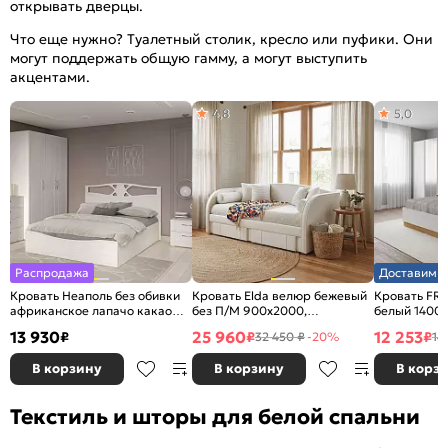
открывать дверцы.
Что еще нужно? Туалетный столик, кресло или пуфики. Они
могут поддержать общую гамму, а могут выступить
акцентами.
4,8
5,0
Распродажа
Доставим з
Кровать Неаполь без обивки
Кровать Elda велюр бежевый
Кровать FRE
африканское лапачо какао
без П/М 900x2000,
белый 1400x
без П/М 1600x2000, изголовье
ортопедическое основание,
жесткое
13 930
25 960
12 253
₽
₽
₽
32 450 ₽
-20%
14
жесткое
изголовье мягкое
В корзину
В корзину
В корз
Текстиль и шторы для белой спальни