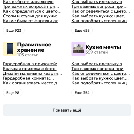
Как выбрать идеальную
Как выбрать идеальную
планировку для кухни
Три важных вопроса при
планировку для кухни
Три важных вопроса при
выборе кухни: готовка,
Как определиться с цветом
выборе кухни: готовка,
Как определиться с цветом
посуда, комфорт
кухни: светлые, темные,
Столы и стулья для кухни:
посуда, комфорт
кухни: светлые, темные,
Как выбрать кухню: цвет,
яркие
советы по выбору
Какие бывают фартуки для
яркие
планировка, аксессуары
Как подобрать столешницу
кухни: как правильно
для кухни по цвету
выбрать
Eще 923
Eще 458
Правильное
Кухня мечты
хранение
359 статей
103 статьи
Гардеробная в прихожей:
Как выбрать идеальную
виды, фото в интерьере,
Большая прихожая: фото с
планировку для кухни
Три важных вопроса при
идеи дизайна
функциональным
Дизайн маленьких квартир:
выборе кухни: готовка,
Как определиться с цветом
распределением дизайна
10 идей для дизайна
Гардеробная комната:
посуда, комфорт
кухни: светлые, темные,
Как выбрать кухню: цвет,
интерьера с фото
дизайн, планировка, советы
Как организовать место для
яркие
планировка, аксессуары
Как подобрать столешницу
по обустройству,
хранения на балконе
для кухни по цвету
распространенные ошибки
Eще 98
Eще 354
Показать ещё