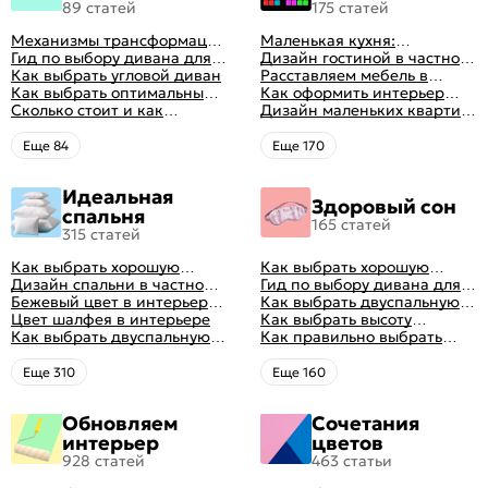
89 статей
175 статей
Механизмы трансформации
Маленькая кухня:
диванов: все виды,
Гид по выбору дивана для
планировка, стили, цвет и
Дизайн гостиной в частном
особенности, плюсы и
сна
Как выбрать угловой диван
рисунок, реальные фото
доме: 50 вариантов с фото
Расставляем мебель в
минусы
Как выбрать оптимальный
гостиной: главные правила
Как оформить интерьер
цвет стен в гостиной: 50
Сколько стоит и как
рациональной планировки
однокомнатной квартиры:
Дизайн маленьких квартир:
фото и идей оформления
перетянуть диван
47 классных идей с фото
10 идей для дизайна
интерьера с фото
Eще 84
Eще 170
Идеальная
Здоровый сон
спальня
165 статей
315 статей
Как выбрать хорошую
Как выбрать хорошую
кровать для сна
Дизайн спальни в частном
кровать для сна
Гид по выбору дивана для
доме: множество идей
Бежевый цвет в интерьере
сна
Как выбрать двуспальную
оформления идеальных
спальни 2024, 40 красивых
Цвет шалфея в интерьере
кровать и матрас
Как выбрать высоту
интерьеров
интерьеров с фото
Как выбрать двуспальную
правильно: советы и фото в
матраса
Как правильно выбрать
кровать и матрас
интерьере
ортопедический матрас
правильно: советы и фото в
Eще 310
Eще 160
интерьере
Обновляем
Сочетания
интерьер
цветов
928 статей
463 статьи