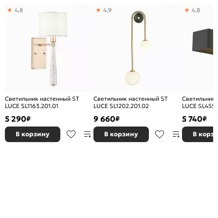
4,8
4,9
4,8
Светильник настенный ST
Светильник настенный ST
Светильник 
LUCE SL1163.201.01
LUCE SL1202.201.02
LUCE SL455.
5 290
9 660
5 740
₽
₽
₽
В корзину
В корзину
В корз