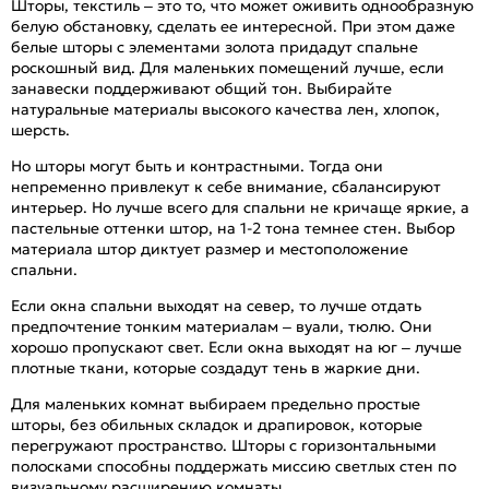
Шторы, текстиль – это то, что может оживить однообразную
белую обстановку, сделать ее интересной. При этом даже
белые шторы с элементами золота придадут спальне
роскошный вид. Для маленьких помещений лучше, если
занавески поддерживают общий тон. Выбирайте
натуральные материалы высокого качества лен, хлопок,
шерсть.
Но шторы могут быть и контрастными. Тогда они
непременно привлекут к себе внимание, сбалансируют
интерьер. Но лучше всего для спальни не кричаще яркие, а
пастельные оттенки штор, на 1-2 тона темнее стен. Выбор
материала штор диктует размер и местоположение
спальни.
Если окна спальни выходят на север, то лучше отдать
предпочтение тонким материалам – вуали, тюлю. Они
хорошо пропускают свет. Если окна выходят на юг – лучше
плотные ткани, которые создадут тень в жаркие дни.
Для маленьких комнат выбираем предельно простые
шторы, без обильных складок и драпировок, которые
перегружают пространство. Шторы с горизонтальными
полосками способны поддержать миссию светлых стен по
визуальному расширению комнаты.