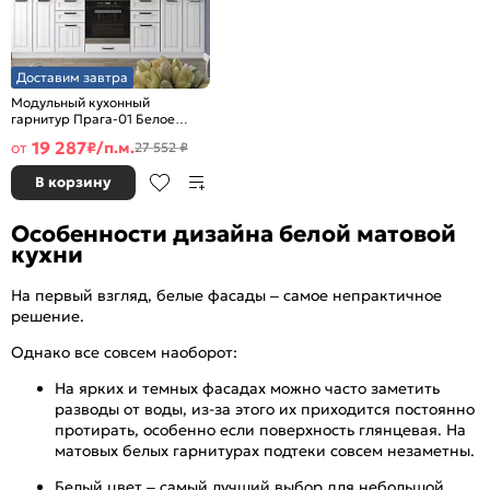
Доставим завтра
Модульный кухонный
гарнитур Прага-01 Белое
дерево/Белый
19 287
от
₽/п.м.
27 552 ₽
2140x2600x600
В корзину
Особенности дизайна белой матовой
кухни
На первый взгляд, белые фасады – самое непрактичное
решение.
Однако все совсем наоборот:
На ярких и темных фасадах можно часто заметить
разводы от воды, из-за этого их приходится постоянно
протирать, особенно если поверхность глянцевая. На
матовых белых гарнитурах подтеки совсем незаметны.
Белый цвет – самый лучший выбор для небольшой