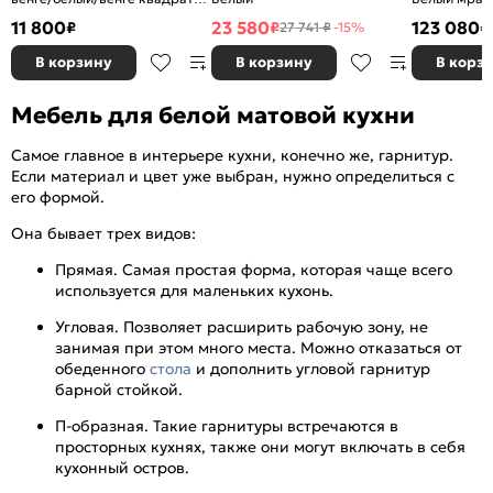
1000*700
керамика
11 800
23 580
123 080
₽
₽
₽
27 741 ₽
-15%
В корзину
В корзину
В корз
Мебель для белой матовой кухни
Самое главное в интерьере кухни, конечно же, гарнитур.
Если материал и цвет уже выбран, нужно определиться с
его формой.
Она бывает трех видов:
Прямая. Самая простая форма, которая чаще всего
используется для маленьких кухонь.
Угловая. Позволяет расширить рабочую зону, не
занимая при этом много места. Можно отказаться от
обеденного
стола
и дополнить угловой гарнитур
барной стойкой.
П-образная. Такие гарнитуры встречаются в
просторных кухнях, также они могут включать в себя
кухонный остров.