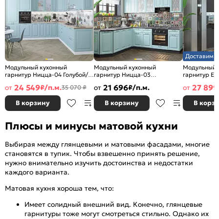
Доставим з
Модульный кухонный
Модульный кухонный
Модульный 
гарнитур Ницца-04 Голубой/
гарнитур Ницца-03
гарнитур Ев
Белый 2340x3200/2700x600
Голубой/Graphite
Белый/Graph
24 549
21 696
27 899
от
₽/п.м.
от
₽/п.м.
от
35 070 ₽
2340x1890/2400x600
2500x2400/
В корзину
В корзину
В корз
Плюсы и минусы матовой кухни
Выбирая между глянцевыми и матовыми фасадами, многие
становятся в тупик. Чтобы взвешенно принять решение,
нужно внимательно изучить достоинства и недостатки
каждого варианта.
Матовая кухня хороша тем, что:
Имеет солидный внешний вид. Конечно, глянцевые
гарнитуры тоже могут смотреться стильно. Однако их