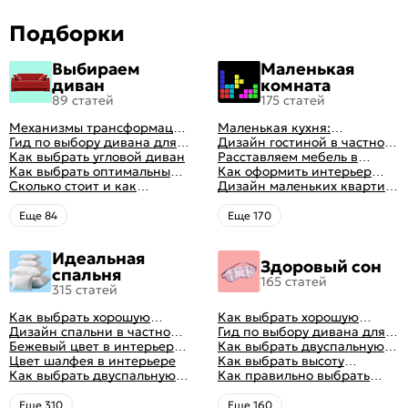
Подборки
Выбираем
Маленькая
диван
комната
89 статей
175 статей
Механизмы трансформации
Маленькая кухня:
диванов: все виды,
Гид по выбору дивана для
планировка, стили, цвет и
Дизайн гостиной в частном
особенности, плюсы и
сна
Как выбрать угловой диван
рисунок, реальные фото
доме: 50 вариантов с фото
Расставляем мебель в
минусы
Как выбрать оптимальный
гостиной: главные правила
Как оформить интерьер
цвет стен в гостиной: 50
Сколько стоит и как
рациональной планировки
однокомнатной квартиры:
Дизайн маленьких квартир:
фото и идей оформления
перетянуть диван
47 классных идей с фото
10 идей для дизайна
интерьера с фото
Eще 84
Eще 170
Идеальная
Здоровый сон
спальня
165 статей
315 статей
Как выбрать хорошую
Как выбрать хорошую
кровать для сна
Дизайн спальни в частном
кровать для сна
Гид по выбору дивана для
доме: множество идей
Бежевый цвет в интерьере
сна
Как выбрать двуспальную
оформления идеальных
спальни 2024, 40 красивых
Цвет шалфея в интерьере
кровать и матрас
Как выбрать высоту
интерьеров
интерьеров с фото
Как выбрать двуспальную
правильно: советы и фото в
матраса
Как правильно выбрать
кровать и матрас
интерьере
ортопедический матрас
правильно: советы и фото в
Eще 310
Eще 160