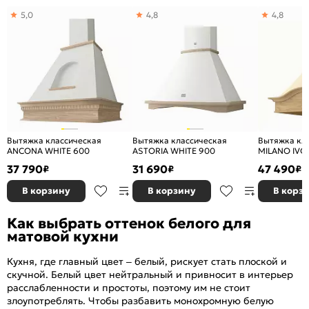
5,0
4,8
4,8
Вытяжка классическая
Вытяжка классическая
Вытяжка кл
ANCONA WHITE 600
ASTORIA WHITE 900
MILANO IVO
37 790
31 690
47 490
₽
₽
₽
В корзину
В корзину
В корз
Как выбрать оттенок белого для
матовой кухни
Кухня, где главный цвет – белый, рискует стать плоской и
скучной. Белый цвет нейтральный и привносит в интерьер
расслабленности и простоты, поэтому им не стоит
злоупотреблять. Чтобы разбавить монохромную белую