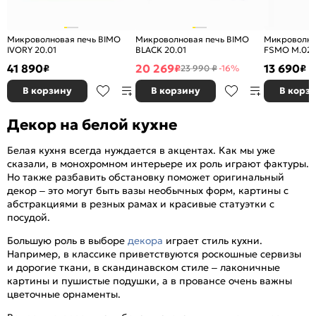
Микроволновая печь BIMO
Микроволновая печь BIMO
Микроволно
IVORY 20.01
BLACK 20.01
FSMO M.02 
41 890
20 269
13 690
₽
₽
₽
23 990 ₽
-16%
В корзину
В корзину
В корз
Декор на белой кухне
Белая кухня всегда нуждается в акцентах. Как мы уже
сказали, в монохромном интерьере их роль играют фактуры.
Но также разбавить обстановку поможет оригинальный
декор – это могут быть вазы необычных форм, картины с
абстракциями в резных рамах и красивые статуэтки с
посудой.
Большую роль в выборе
декора
играет стиль кухни.
Например, в классике приветствуются роскошные сервизы
и дорогие ткани, в скандинавском стиле – лаконичные
картины и пушистые подушки, а в провансе очень важны
цветочные орнаменты.