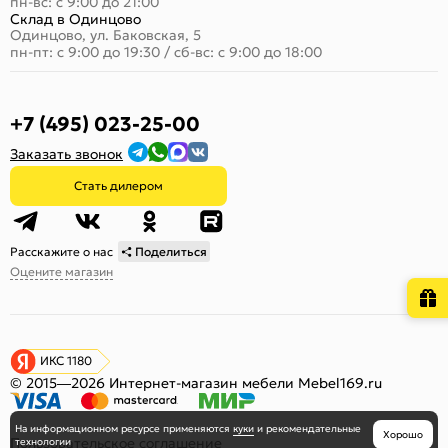
пн-вс: с 9:00 до 21:00
Склад в Одинцово
Одинцово, ул. Баковская, 5
пн-пт: с 9:00 до 19:30
/
сб-вс: с 9:00 до 18:00
+7 (495) 023-25-00
Заказать звонок
Стать дилером
Расскажите о нас
Поделиться
Оцените магазин
ИКС 1180
© 2015—2026 Интернет-магазин мебели Mebel169.ru
На информационном ресурсе
применяются
куки
и рекомендательные
Хорошо
Пользовательское соглашение
технологии