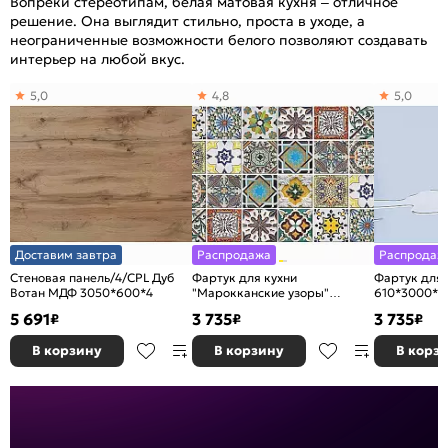
Вопреки стереотипам, белая матовая кухня – отличное
решение. Она выглядит стильно, проста в уходе, а
неограниченные возможности белого позволяют создавать
интерьер на любой вкус.
5,0
4,8
5,0
Доставим завтра
Распродажа
Распродаж
Стеновая панель/4/CPL Дуб
Фартук для кухни
Фартук для 
Вотан МДФ 3050*600*4
"Марокканские узоры"
610*3000*2
610*3000*2
5 691
3 735
3 735
₽
₽
₽
В корзину
В корзину
В корз