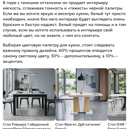
В паре с темными оттенками он придает интерьеру
мягкость, сглаживая томность и «тяжесть» черной палитры.
Если же вы хотите яркую и веселую кухню, белый тут просто
необходим, иначе без него интерьер будет выглядеть очень
броским и быстро надоест. Белый придет на помощь и в том
случае, если вы хотите использовать в интерьере свой
любимый цвет, но не знаете, с чем его сочетать.
Выбирая цветовую палитру для кухни, стоит следовать
важному правилу дизайна: 60% процентов отводится
самому светлому цвету, 30% – дополнительному, а 10% –
акцентам.
4,8
4,6
4,8
Стол Ривьера-1 обеденный
Стол Фрегат, Дуб катания/
Стол IVAR 1
венге/белый/венге квадраты
Белый
Белый мрам