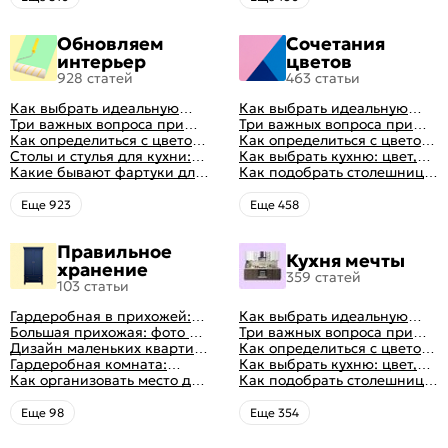
интерьере
Обновляем
Сочетания
интерьер
цветов
928 статей
463 статьи
Как выбрать идеальную
Как выбрать идеальную
планировку для кухни
Три важных вопроса при
планировку для кухни
Три важных вопроса при
выборе кухни: готовка,
Как определиться с цветом
выборе кухни: готовка,
Как определиться с цветом
посуда, комфорт
кухни: светлые, темные,
Столы и стулья для кухни:
посуда, комфорт
кухни: светлые, темные,
Как выбрать кухню: цвет,
яркие
советы по выбору
Какие бывают фартуки для
яркие
планировка, аксессуары
Как подобрать столешницу
кухни: как правильно
для кухни по цвету
выбрать
Eще 923
Eще 458
Правильное
Кухня мечты
хранение
359 статей
103 статьи
Гардеробная в прихожей:
Как выбрать идеальную
виды, фото в интерьере,
Большая прихожая: фото с
планировку для кухни
Три важных вопроса при
идеи дизайна
функциональным
Дизайн маленьких квартир:
выборе кухни: готовка,
Как определиться с цветом
распределением дизайна
10 идей для дизайна
Гардеробная комната:
посуда, комфорт
кухни: светлые, темные,
Как выбрать кухню: цвет,
интерьера с фото
дизайн, планировка, советы
Как организовать место для
яркие
планировка, аксессуары
Как подобрать столешницу
по обустройству,
хранения на балконе
для кухни по цвету
распространенные ошибки
Eще 98
Eще 354