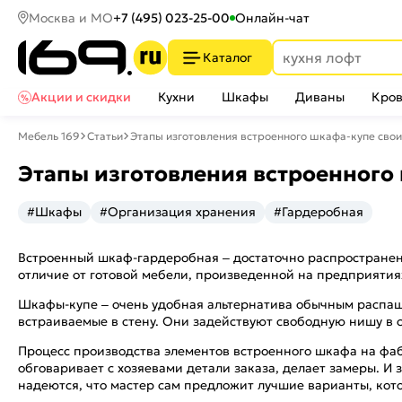
Москва и МО
+7 (495) 023-25-00
Онлайн-чат
Каталог
Акции и скидки
Кухни
Шкафы
Диваны
Кров
Мебель 169
Статьи
Этапы изготовления встроенного шкафа-купе сво
Этапы изготовления встроенного
#Шкафы
#Организация хранения
#Гардеробная
Встроенный шкаф-гардеробная – достаточно распространен
отличие от готовой мебели, произведенной на предприятия
Шкафы-купе – очень удобная альтернатива обычным распаш
встраиваемые в стену. Они задействуют свободную нишу в 
Процесс производства элементов встроенного шкафа на фа
обговаривает с хозяевами детали заказа, делает замеры. И
надеются, что мастер сам предложит лучшие варианты, кот