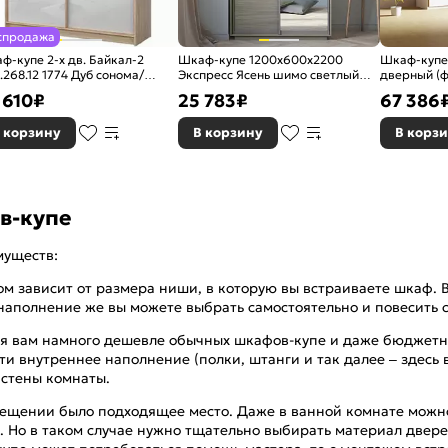
спродажа
ф-купе 2-х дв. Байкал-2
Шкаф-купе 1200x600x2200
Шкаф-купе
.268.12 1774 Дуб сонома/
Экспресс Ясень шимо светлый
дверный (ф
ый глянец
зеркало, ЛДСП
черное) Бр
 610
₽
25 783
₽
67 386
Белый снег
 корзину
В корзину
В корз
в-купе
муществ:
ом зависит от размера ниши, в которую вы встраиваете шкаф. 
е наполнение же вы можете выбрать самостоятельно и повесить 
я вам намного дешевле обычных шкафов-купе и даже бюджетне
ти внутреннее наполнение (полки, штанги и так далее – здесь
 стены комнаты.
омещении было подходящее место. Даже в ванной комнате можн
Но в таком случае нужно тщательно выбирать материал дверей