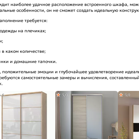
видит наиболее удачное расположение встроенного шкафа, мо
уальные особенности, он не сможет создать идеальную констру
наполнение требуется:
 одежды на плечиках;
и;
 в каком количестве;
тинки и домашние тапочки.
е, положительные эмоции и глубочайшее удовлетворение идеа
ребуются самостоятельные замеры и вычисления, составленный
к.
4,6
5,0
5,0