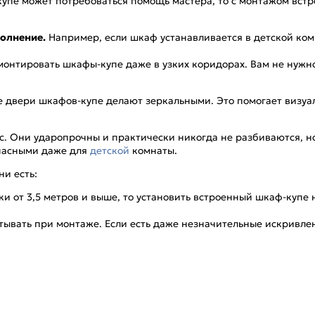
упе может потребоваться помощь мастера, то с монтажом встр
полнение.
Например, если шкаф устанавливается в детской комн
монтировать шкафы-купе даже в узких коридорах. Вам не нужн
е двери шкафов-купе делают зеркальными. Это помогает визуа
. Они ударопрочны и практически никогда не разбиваются, но д
опасными даже для
детской
комнаты.
и есть:
и от 3,5 метров и выше, то установить встроенный шкаф-купе 
тывать при монтаже. Если есть даже незначительные искривлен