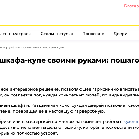
Блоге
ати и матрасы
Столы и стулья
Прихожие
Двери
ими руками: пошаговая инструкция
 шкафа-купе своими руками: пошаг
ное интерьерное решение, позволяющее гармонично вписать в
х, он создается под нужды конкретных людей, по индивидуаль
ным шкафам. Раздвижная конструкция дверей позволяет сэконо
стене, превращая ее в настоящую гардеробную.
брике или в мастерской во многом напоминает работы с
кухонн
 здесь многие клиенты делают ошибку, которая впоследствии м
орые их полностью устроят.