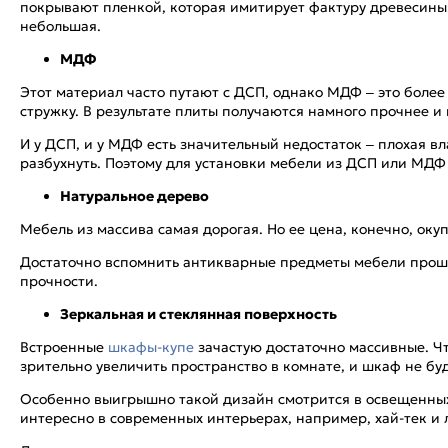
покрывают пленкой, которая имитирует фактуру древесины.
небольшая.
МДФ
Этот материал часто путают с ДСП, однако МДФ – это более
стружку. В результате плиты получаются намного прочнее и 
И у ДСП, и у МДФ есть значительный недостаток – плохая в
разбухнуть. Поэтому для установки мебели из ДСП или МДФ
Натуральное дерево
Мебель из массива самая дорогая. Но ее цена, конечно, ок
Достаточно вспомнить антикварные предметы мебели прошлы
прочности.
Зеркальная и стеклянная поверхность
Встроенные
шкафы-купе
зачастую достаточно массивные. Чт
зрительно увеличить пространство в комнате, и шкаф не буд
Особенно выигрышно такой дизайн смотрится в освещенных 
интересно в современных интерьерах, например, хай-тек и 