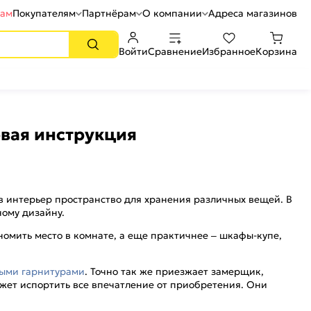
рам
Покупателям
Партнёрам
О компании
Адреса магазинов
Войти
Сравнение
Избранное
Корзина
овая инструкция
 интерьер пространство для хранения различных вещей. В
ному дизайну.
мить место в комнате, а еще практичнее – шкафы-купе,
ыми гарнитурами
. Точно так же приезжает замерщик,
ожет испортить все впечатление от приобретения. Они