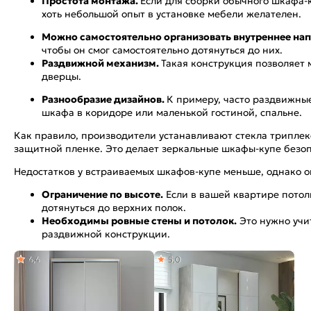
Простота монтажа.
Если для сборки обычного шкафа-к
хоть небольшой опыт в установке мебели желателен.
Можно самостоятельно организовать внутреннее на
чтобы он смог самостоятельно дотянуться до них.
Раздвижной механизм.
Такая конструкция позволяет 
дверцы.
Разнообразие дизайнов.
К примеру, часто раздвижны
шкафа в коридоре или маленькой гостиной, спальне.
Как правило, производители устанавливают стекла триплекс
защитной пленке. Это делает зеркальные шкафы-купе без
Недостатков у встраиваемых шкафов-купе меньше, однако он
Ограничение по высоте.
Если в вашей квартире потолк
дотянуться до верхних полок.
Необходимы ровные стены и потолок.
Это нужно учи
раздвижной конструкции.
4,4
5,0