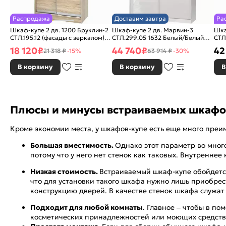
Распродажа
Доставим завтра
Ра
Шкаф-купе 2 дв. 1200 Бруклин-2
Шкаф-купе 2 дв. Марвин-3
Шка
СТЛ.195.12 (фасады с зеркалом)
СТЛ.299.05 1632 Белый/Белый
СТЛ
Дуб сонома
глянец
Бел
18 120
₽
44 740
₽
42
21 318 ₽
-15%
63 914 ₽
-30%
В корзину
В корзину
В
Плюсы и минусы встраиваемых шкафо
Кроме экономии места, у шкафов-купе есть еще много преи
Большая вместимость.
Однако этот параметр во мног
потому что у него нет стенок как таковых. Внутренне
Низкая стоимость.
Встраиваемый шкаф-купе обойдетс
что для установки такого шкафа нужно лишь приобрес
конструкцию дверей. В качестве стенок шкафа служат
Подходит для любой комнаты
. Главное – чтобы в п
косметических принадлежностей или моющих средств. 