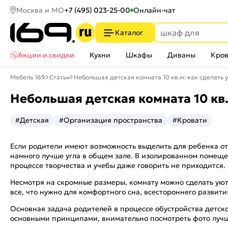
Москва и МО
+7 (495) 023-25-00
Онлайн-чат
Каталог
Акции и скидки
Кухни
Шкафы
Диваны
Кров
Мебель 169
Статьи
Небольшая детская комната 10 кв.м: как сделать 
Небольшая детская комната 10 кв.
#Детская
#Организация пространства
#Кровати
Если родители имеют возможность выделить для ребенка от
намного лучше угла в общем зале. В изолированном помещен
процессе творчества и учебы даже говорить не приходится.
Несмотря на скромные размеры, комнату можно сделать ую
все, что нужно для комфортного сна, всестороннего развити
Основная задача родителей в процессе обустройства детск
основными принципами, внимательно посмотреть фото лучши