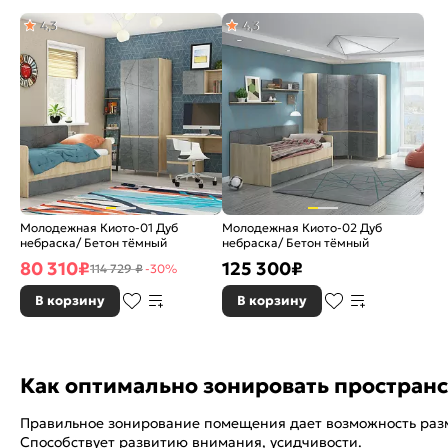
4,3
4,3
Молодежная Киото-01 Дуб
Молодежная Киото-02 Дуб
небраска/ Бетон тёмный
небраска/ Бетон тёмный
80 310
₽
125 300
₽
114 729 ₽
-30%
В корзину
В корзину
Как оптимально зонировать пространст
Правильное зонирование помещения дает возможность разме
Способствует развитию внимания, усидчивости.