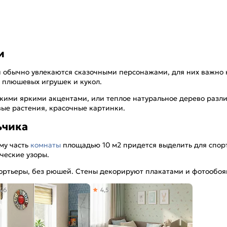
и
ки обычно увлекаются сказочными персонажами, для них важно
 плюшевых игрушек и кукол.
ими яркими акцентами, или теплое натуральное дерево различ
ые растения, красочные картинки.
ьчика
му часть
комнаты
площадью 10 м2 придется выделить для спорт
ческие узоры.
ортьеры, без рюшей. Стены декорируют плакатами и фотообоя
4,6
4,5