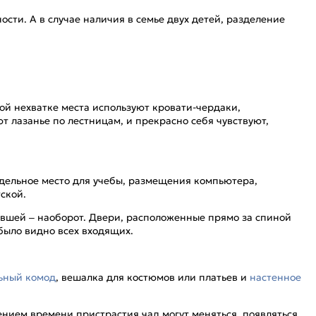
сти. А в случае наличия в семье двух детей, разделение
ой нехватке места используют кровати-чердаки,
т лазанье по лестницам, и прекрасно себя чувствуют,
тдельное место для учебы, размещения компьютера,
ской.
евшей – наоборот. Двери, расположенные прямо за спиной
 было видно всех входящих.
ьный комод
, вешалка для костюмов или платьев и
настенное
ением времени пристрастия чад могут меняться, появляться