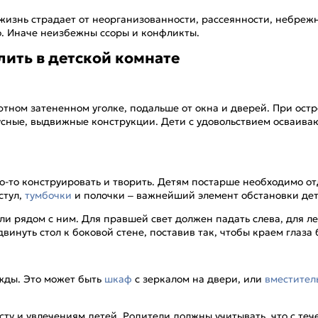
изнь страдает от неорганизованности, рассеянности, небрежно
. Иначе неизбежны ссоры и конфликты.
лить в детской комнате
ютном затененном уголке, подальше от окна и дверей. При остр
сные, выдвижные конструкции. Дети с удовольствием осваиваю
то-то конструировать и творить. Детям постарше необходимо о
стул,
тумбочки
и полочки – важнейший элемент обстановки дет
ли рядом с ним. Для правшей свет должен падать слева, для л
двинуть стол к боковой стене, поставив так, чтобы краем глаза
жды. Это может быть
шкаф
с зеркалом на двери, или
вместител
у и увлечениям детей. Родители должны учитывать, что с теч