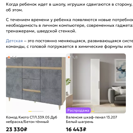
Когда ребенок идет в школу, игрушки сдвигаются в сторону
об этом.
С течением времени у ребенка появляются новые потребност
необходимость в личном компьютере, современных гаджетах
тренажерами, шведской стенкой.
Детская
– это постоянно меняющаяся, развивающаяся систе
команды, с головой погружается в химические формулы ил
4,4
4,8
Распродажа
Комод Киото СТЛ.339.05 Дуб
Валенсия шкаф-пенал 13.207
небраска/Бетон тёмный
Белый шагрень
23 330
₽
16 443
₽