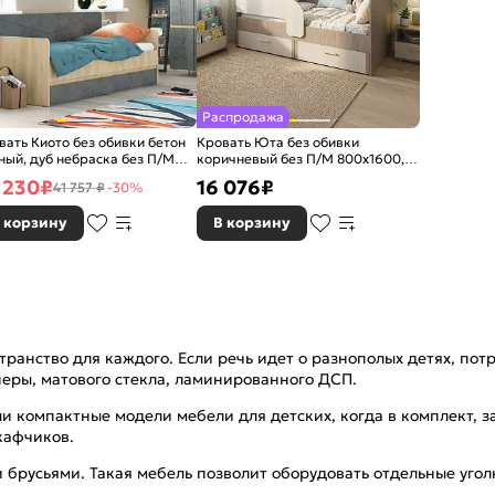
Распродажа
вать Киото без обивки бетон
Кровать Юта без обивки
ный, дуб небраска без П/М
коричневый без П/М 800x1600,
x1900, изголовье жесткое
изголовье жесткое
 230
₽
16 076
₽
41 757 ₽
-30%
 корзину
В корзину
транство для каждого. Если речь идет о разнополых детях, п
неры, матового стекла, ламинированного ДСП.
ли компактные модели мебели для детских, когда в комплект, 
кафчиков.
 брусьями. Такая мебель позволит оборудовать отдельные угол