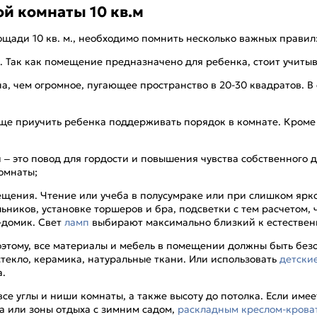
ой комнаты 10 кв.м
щади 10 кв. м., необходимо помнить несколько важных правил
. Так как помещение предназначено для ребенка, стоит учитыв
, чем огромное, пугающее пространство в 20-30 квадратов. В 
ще приучить ребенка поддерживать порядок в комнате. Кроме
 – это повод для гордости и повышения чувства собственного д
омнаты;
ещения. Чтение или учеба в полусумраке или при слишком ярк
ников, установке торшеров и бра, подсветки с тем расчетом, ч
-домик. Свет
ламп
выбирают максимально близкий к естествен
Поэтому, все материалы и мебель в помещении должны быть без
стекло, керамика, натуральные ткани. Или использовать
детские
а.
се углы и ниши комнаты, а также высоту до потолка. Если имее
а или зоны отдыха с зимним садом,
раскладным креслом-крова