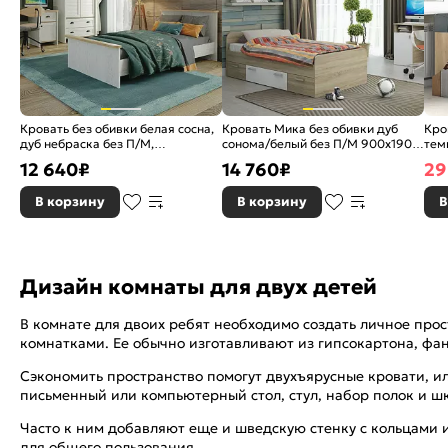
Кровать без обивки белая сосна,
Кровать Мика без обивки дуб
Кро
дуб небраска без П/М,
сонома/белый без П/М 900x1900,
тем
ортопедическое основание
изголовье жесткое
900
12 640
₽
14 760
₽
29
В корзину
В корзину
В
Дизайн комнаты для двух детей
В комнате для двоих ребят необходимо создать личное прос
комнатками. Ее обычно изготавливают из гипсокартона, фа
Сэкономить пространство помогут двухъярусные кровати, и
письменный или компьютерный стол, стул, набор полок и ш
Часто к ним добавляют еще и шведскую стенку с кольцами и
для общего пользования.