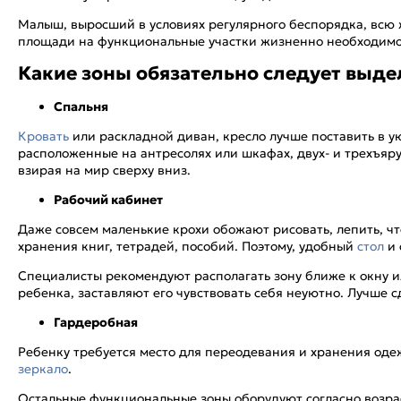
Малыш, выросший в условиях регулярного беспорядка, всю ж
площади на функциональные участки жизненно необходимо
Какие зоны обязательно следует выде
Спальня
Кровать
или раскладной диван, кресло лучше поставить в у
расположенные на антресолях или шкафах, двух- и трехъяру
взирая на мир сверху вниз.
Рабочий кабинет
Даже совсем маленькие крохи обожают рисовать, лепить, ч
хранения книг, тетрадей, пособий. Поэтому, удобный
стол
и 
Специалисты рекомендуют располагать зону ближе к окну и
ребенка, заставляют его чувствовать себя неуютно. Лучше с
Гардеробная
Ребенку требуется место для переодевания и хранения оде
зеркало
.
Остальные функциональные зоны оборудуют согласно возраст