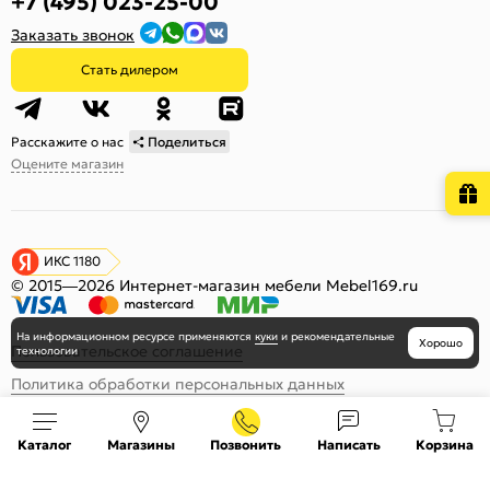
+7 (495) 023-25-00
Заказать звонок
Стать дилером
Расскажите о нас
Поделиться
Оцените магазин
ИКС 1180
© 2015—2026 Интернет-магазин мебели Mebel169.ru
На информационном ресурсе
применяются
куки
и рекомендательные
Хорошо
Пользовательское соглашение
технологии
Политика обработки персональных данных
Карта сайта
Каталог
Магазины
Позвонить
Написать
Корзина