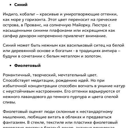
Синий
Индиго, кобальт – красивые и умиротворяющие оттенки,
как море у горизонта. Этот цвет переносит на греческие
острова, в Прованс, на солнечную Майорку. Люстра с
насыщенными синими плафонами или искрящимся как
сапфир декором непременно привлечет внимание.
Синий может быть нежным как васильковый ситец на белой
или деревянной основе и богатым - в традициях ампира –
будучи в сочетании с белым металлом и золотом.
Фиолетовый
Романтичный, творческий, мечтательный цвет.
Способствует медитации, рождению идей. Но при
избыточной концентрации способен вогнать в уныние натур
с неустойчивым настроением. Его оттенки варьируются от
нежного лавандового до темного пурпура и цвета спелой
сливы.
Фиолетовый оценят люди склонные к нестандартному
мышлению, любящие витать в облаках и предаваться
фантазиям. В стекле, текстиле или пластике фиолетовый
превратит люстру в богатый декор, активно привлекая