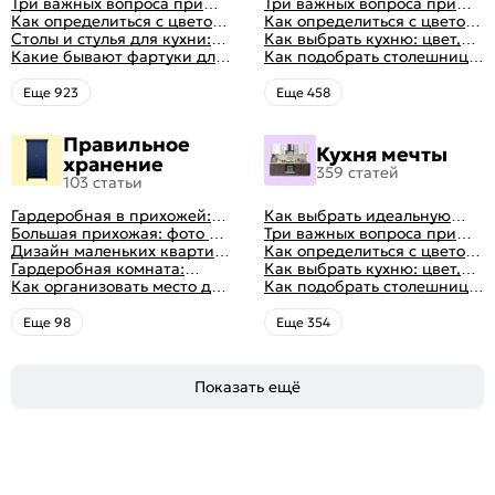
планировку для кухни
Три важных вопроса при
планировку для кухни
Три важных вопроса при
выборе кухни: готовка,
Как определиться с цветом
выборе кухни: готовка,
Как определиться с цветом
посуда, комфорт
кухни: светлые, темные,
Столы и стулья для кухни:
посуда, комфорт
кухни: светлые, темные,
Как выбрать кухню: цвет,
яркие
советы по выбору
Какие бывают фартуки для
яркие
планировка, аксессуары
Как подобрать столешницу
кухни: как правильно
для кухни по цвету
выбрать
Eще 923
Eще 458
Правильное
Кухня мечты
хранение
359 статей
103 статьи
Гардеробная в прихожей:
Как выбрать идеальную
виды, фото в интерьере,
Большая прихожая: фото с
планировку для кухни
Три важных вопроса при
идеи дизайна
функциональным
Дизайн маленьких квартир:
выборе кухни: готовка,
Как определиться с цветом
распределением дизайна
10 идей для дизайна
Гардеробная комната:
посуда, комфорт
кухни: светлые, темные,
Как выбрать кухню: цвет,
интерьера с фото
дизайн, планировка, советы
Как организовать место для
яркие
планировка, аксессуары
Как подобрать столешницу
по обустройству,
хранения на балконе
для кухни по цвету
распространенные ошибки
Eще 98
Eще 354
Показать ещё