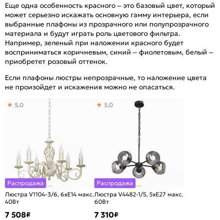
Еще одна особенность красного – это базовый цвет, который
может серьезно искажать основную гамму интерьера, если
выбранные плафоны из прозрачного или полупрозрачного
материала и будут играть роль цветового фильтра.
Например, зеленый при наложении красного будет
восприниматься коричневым, синий – фиолетовым, белый –
приобретет розовый оттенок.
Если плафоны люстры непрозрачные, то наложение цвета
не произойдет и искажения можно не опасаться.
5,0
5,0
Распродажа
Распродажа
Люстра V1104-3/6, 6хE14 макс.
Люстра V4482-1/5, 5хE27 макс.
40Вт
60Вт
7 508
7 310
₽
₽