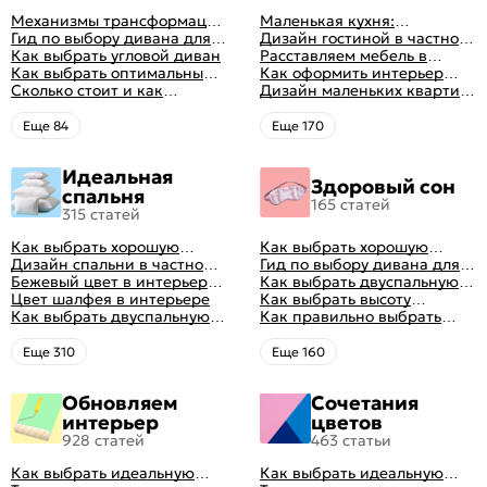
Механизмы трансформации
Маленькая кухня:
диванов: все виды,
Гид по выбору дивана для
планировка, стили, цвет и
Дизайн гостиной в частном
особенности, плюсы и
сна
Как выбрать угловой диван
рисунок, реальные фото
доме: 50 вариантов с фото
Расставляем мебель в
минусы
Как выбрать оптимальный
гостиной: главные правила
Как оформить интерьер
цвет стен в гостиной: 50
Сколько стоит и как
рациональной планировки
однокомнатной квартиры:
Дизайн маленьких квартир:
фото и идей оформления
перетянуть диван
47 классных идей с фото
10 идей для дизайна
интерьера с фото
Eще 84
Eще 170
Идеальная
Здоровый сон
спальня
165 статей
315 статей
Как выбрать хорошую
Как выбрать хорошую
кровать для сна
Дизайн спальни в частном
кровать для сна
Гид по выбору дивана для
доме: множество идей
Бежевый цвет в интерьере
сна
Как выбрать двуспальную
оформления идеальных
спальни 2024, 40 красивых
Цвет шалфея в интерьере
кровать и матрас
Как выбрать высоту
интерьеров
интерьеров с фото
Как выбрать двуспальную
правильно: советы и фото в
матраса
Как правильно выбрать
кровать и матрас
интерьере
ортопедический матрас
правильно: советы и фото в
Eще 310
Eще 160
интерьере
Обновляем
Сочетания
интерьер
цветов
928 статей
463 статьи
Как выбрать идеальную
Как выбрать идеальную