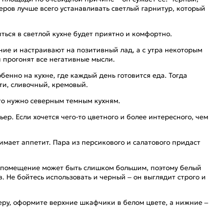
еров лучше всего устанавливать светлый гарнитур, который
ться в светлой кухне будет приятно и комфортно.
ние и настраивают на позитивный лад, а с утра некоторым
 прогонят все негативные мысли.
енно на кухне, где каждый день готовится еда. Тогда
ти, сливочный, кремовый.
это нужно северным темным кухням.
ер. Если хочется чего-то цветного и более интересного, чем
мает аппетит. Пара из персикового и салатового придаст
ь – помещение может быть слишком большим, поэтому белый
 Не бойтесь использовать и черный – он выглядит строго и
еру, оформите верхние шкафчики в белом цвете, а нижние –