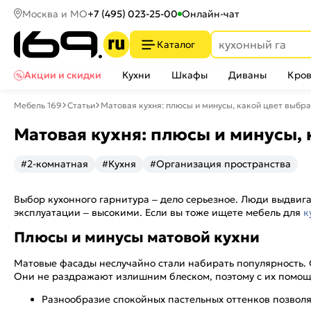
Москва и МО
+7 (495) 023-25-00
Онлайн-чат
Каталог
Акции и скидки
Кухни
Шкафы
Диваны
Кров
Мебель 169
Статьи
Матовая кухня: плюсы и минусы, какой цвет выбра
Матовая кухня: плюсы и минусы, 
#2-комнатная
#Кухня
#Организация пространства
Выбор кухонного гарнитура – дело серьезное. Люди выдвиг
эксплуатации – высокими. Если вы тоже ищете мебель для
к
Плюсы и минусы матовой кухни
Матовые фасады неслучайно стали набирать популярность. 
Они не раздражают излишним блеском, поэтому с их помощ
Разнообразие спокойных пастельных оттенков позволяе