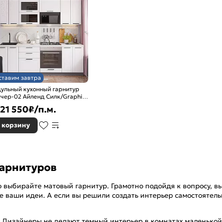
ставим завтра
ульный кухонный гарнитур
тчер-02 Айленд Силк/Graphite
0x2400x600
21 550
₽/п.м.
 корзину
гарнитуров
о выбирайте матовый гарнитур. Грамотно подойдя к вопросу, в
все ваши идеи. А если вы решили создать интерьер самостоятел
. Дизайнеры не делают темный интерьер в комнатах маленькой