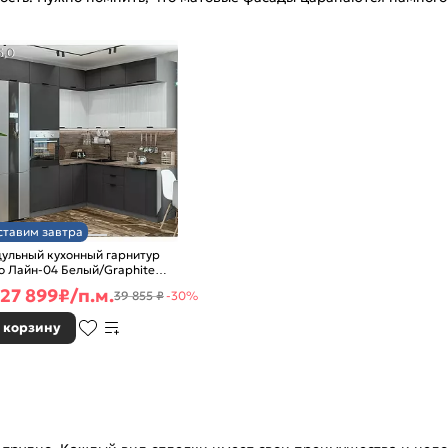
5,0
ставим завтра
ульный кухонный гарнитур
о Лайн-04 Белый/Graphite
0x2400/1890x600
27 899
₽/п.м.
39 855 ₽
-30%
 корзину