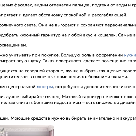
цевых фасадах, видны отпечатки пальцев, подтеки от воды и г
апрягает и делает обстановку спокойной и расслабляющей.
солнечного света. Они не выгорают и сохраняют первоначаль
добрать кухонный гарнитур на любой вкус и кошелек. Самые 
 освещением.
нужно учитывать при покупке. Большую роль в оформлении
кухн
 сыграет злую шутку. Такая поверхность сделает помещение «пл
дящихся на северной стороне, лучше выбрать глянцевые поверх
едпочтительны в солнечных помещениях с большими окнами.
мимо центральной
люстры
, потребуются дополнительные источни
ни, лучше выбирайте глянец. Матовый гарнитур не может похв
то нельзя считать большим недостатком – есть множество диза
нцем. Моющие средства нужно выбирать внимательно и аккурат
4,9