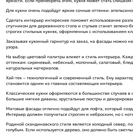
яркости. Если пренебречь этим, кухня может стать слишком
Для кухни очень подойдут яркие сочные оттенки: апельсино
Сделать интерьер интереснее поможет использование разли
спутником для деревянного стола и стульев станет зелено-
строгих стильных кухнях, оформленных с использованием кла
Заказывая кухонный гарнитур на заказ, на фасады можно на
узора.
На выбор цветовой палитры влияет и стиль интерьера. Ка
оттенкам: сиреневый, небесный, молочный, салатовый, бле
натуральных материалов.
Хай-тек – технологичный и современный стиль. Ему характе
становится одним из главных составляющих интерьера.
Классические кухни оформляются в большинстве случаев в 
большие мягкие диваны, хрустальные люстры и декорирован
Матовые фасады отлично подойдут для лофта, который созд
Интерьер должен получиться строгим и неброским, но с но
Родиной скандинавского стиля является холодный север, по
голубым. Если используется дерево, оно должно быть светлых