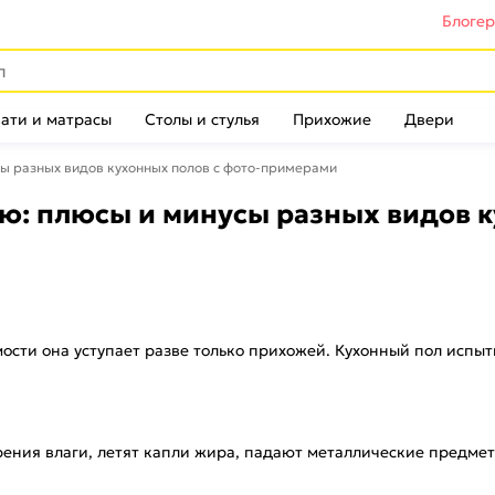
Блоге
ати и матрасы
Столы и стулья
Прихожие
Двери
сы разных видов кухонных полов с фото-примерами
ню: плюсы и минусы разных видов к
ости она уступает разве только прихожей. Кухонный пол испыт
ения влаги, летят капли жира, падают металлические предмет