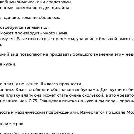
е любыми химическими средствами.
ченные возможности для дизайна.
, однако, тоже не обошлось:
потребуется тёплый пол.
 может производить много шума.
тому тяжёлые или острые предметы, упавшие с большой высоты,
т.
ний вид позволяют не придавать большого значения этим нед
я кухни.
 плитку не менее III класса прочности.
ивным. Класс стойкости обозначается буквами. Для кухни выбир
а плитку влаги она может стать очень скользкой, а это чрева
не ниже, чем 0,75. Глянцевая плитка на кухонном полу – опа
ивость к механическим повреждениям. Измеряется по шкале Мо
иллиметров.
, дизайн, то это дело вашего вкуса.