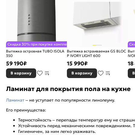
Скидка 30% при покупке комплекта
Ск
Вытяжка островная TUBO ISOLA
Вытяжка встраиваемая GS BLOC
Выт
350
P IVORY LIGHT 600
IVO
59 190
₽
15 990
₽
18
В корзину
В корзину
В
Ламинат для покрытия пола на кухне
Ламинат
– не уступает по популярности линолеуму.
Его преимущества:
Термостойкость – перепады температур ему не страшн
Устойчивость перед механическими повреждениями. Тя
Гигиеничен, за ним легко ухаживать.