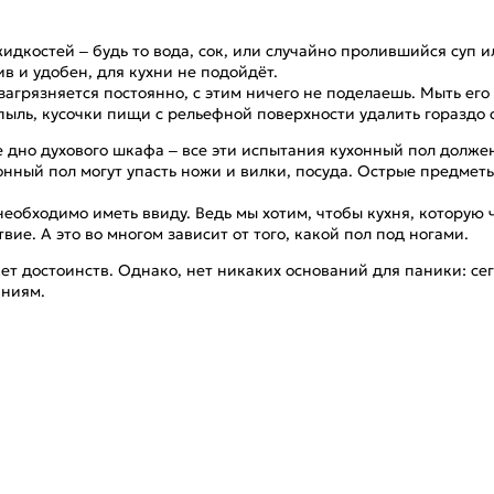
жидкостей – будь то вода, сок, или случайно пролившийся суп и
в и удобен, для кухни не подойдёт.
не загрязняется постоянно, с этим ничего не поделаешь. Мыть ег
пыль, кусочки пищи с рельефной поверхности удалить гораздо 
е дно духового шкафа – все эти испытания кухонный пол долже
нный пол могут упасть ножи и вилки, посуда. Острые предметы
 необходимо иметь ввиду. Ведь мы хотим, чтобы кухня, которую
ие. А это во многом зависит от того, какой пол под ногами.
укет достоинств. Однако, нет никаких оснований для паники: 
аниям.