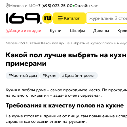
Москва и МО
+7 (495) 023-25-00
Онлайн-чат
Каталог
Акции и скидки
Кухни
Шкафы
Диваны
Кров
Мебель 169
Статьи
Какой пол лучше выбрать на кухню: плюсы и мину
Какой пол лучше выбрать на кух
примерами
#Частный дом
#Кухня
#Дизайн-проект
Кухня в любом доме – самое проходимое место. По проходим
напольного покрытия – задача очень серьёзная.
Требования к качеству полов на кухне
На кухне готовят и принимают пищу, там повышенные испар
справляться со всеми этими нагрузками.