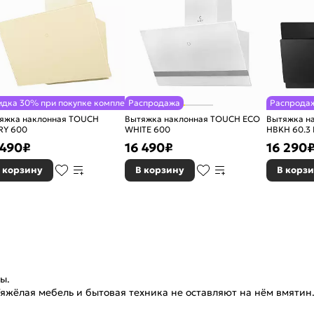
идка 30% при покупке комплекта
Распродажа
Распрода
яжка наклонная TOUCH
Вытяжка наклонная TOUCH ECO
Вытяжка н
RY 600
WHITE 600
HBKH 60.3 
 490
₽
16 490
₽
16 290
 корзину
В корзину
В корз
ы.
жёлая мебель и бытовая техника не оставляют на нём вмятин