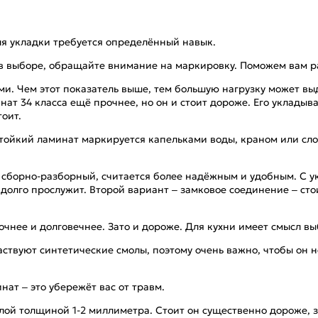
ля укладки требуется определённый навык.
в выборе, обращайте внимание на маркировку. Поможем вам ра
ми. Чем этот показатель выше, тем большую нагрузку может 
инат 34 класса ещё прочнее, но он и стоит дороже. Его уклад
оит.
тойкий ламинат маркируется капельками воды, краном или словам
ип, сборно-разборный, считается более надёжным и удобным. С 
 долго прослужит. Второй вариант – замковое соединение – ст
рочнее и долговечнее. Зато и дороже. Для кухни имеет смысл в
аствуют синтетические смолы, поэтому очень важно, чтобы он 
ат – это убережёт вас от травм.
й толщиной 1-2 миллиметра. Стоит он существенно дороже, з