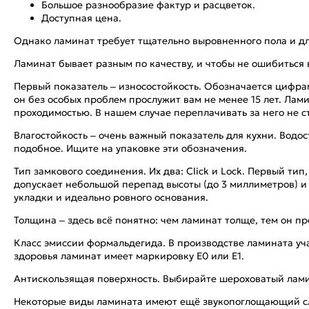
Большое разнообразие фактур и расцветок.
Доступная цена.
Однако ламинат требует тщательно выровненного пола и д
Ламинат бывает разным по качеству, и чтобы не ошибиться 
Первый показатель – износостойкость. Обозначается цифра
он без особых проблем прослужит вам не менее 15 лет. Лам
проходимостью. В нашем случае переплачивать за него не ст
Влагостойкость – очень важный показатель для кухни. Водос
подобное. Ищите на упаковке эти обозначения.
Тип замкового соединения. Их два: Click и Lock. Первый т
допускает небольшой перепад высоты (до 3 миллиметров) и
укладки и идеально ровного основания.
Толщина – здесь всё понятно: чем ламинат толще, тем он п
Класс эмиссии формальдегида. В производстве ламината уч
здоровья ламинат имеет маркировку Е0 или Е1.
Антискользящая поверхность. Выбирайте шероховатый ламин
Некоторые виды ламината имеют ещё звукопоглощающий сло