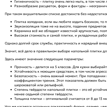
Гигиеничность – плитку очень легко мыть, в том числ
Разнообразие расцветок, форм и фактуры – неограни
При таком внушительном списке достоинств без недостатков
Плитка холодная, если вы любите ходить босиком, то 
Звукоизоляция тоже не на высоте, падение предметов
Керамика всё же обладает известной хрупкостью, поэ
Высокая стоимость и самой плитки, и укладочных рабо
Однако долгий срок службы, практичность и нарядный внеш
Значит, всё дело в правильном выборе напольной плитки дл
Здесь имеют значение следующие параметры:
Прочность – делится на 5 классов. Для кухни выбирайте
Устойчивость к моющим средствам, в том числе агресс
Безопасность – очень важный момент. При попадании н
коэффициентом трения. Этот показатель должен быть 
шероховатой или рельефной.
Степень твёрдости напольной плитки – это её устойч
менее седьмой степени твёрдости.
Толщина плитки – оптимальной считается от 8 до 13 м
Что же касается остальных показателей: форма, размер, цвет