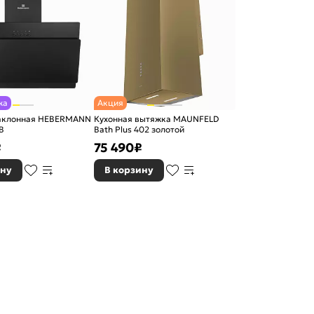
жа
Акция
аклонная HEBERMANN
Кухонная вытяжка MAUNFELD
B
Bath Plus 402 золотой
₽
75 490
₽
ину
В корзину
.