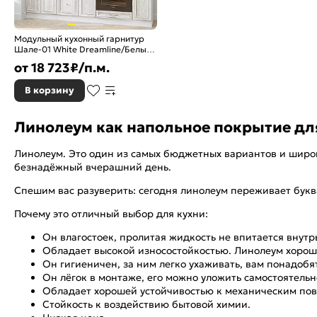
Модульный кухонный гарнитур
Шале-01 White Dreamline/Белый
2140x2200x600
от
18 723
₽/п.м.
В корзину
Линолеум как напольное покрытие дл
Линолеум. Это один из самых бюджетных вариантов и широко
безнадёжный вчерашний день.
Спешим вас разуверить: сегодня линолеум переживает букв
Почему это отличный выбор для кухни:
Он влагостоек, пролитая жидкость не впитается внутр
Обладает высокой износостойкостью. Линолеум хороше
Он гигиеничен, за ним легко ухаживать, вам понадобя
Он лёгок в монтаже, его можно уложить самостоятельн
Обладает хорошей устойчивостью к механическим пов
Стойкость к воздействию бытовой химии.