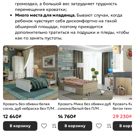
громоздко, а большой вес затрудняет трудность
перемещения кроватки;
Много места для младенца.
Бывают случаи, когда
ребенок чувствует себя дискомфортно на такой
обширной площади, поэтому приходится
дополнительно тратиться на подушки и пледы, чтобы
как-то занять пустоты.
4,4
4,5
4,6
Кровать без обивки белая
Кровать Мика без обивки дуб
Кровать Кио
сосна, дуб небраска без П/М,
сонома/белый без П/М
бетон темны
ортопедическое основание
900x1900, изголовье жесткое
без П/М 900
12 640
14 760
29 230
₽
₽
₽
4
жесткое
В корзину
В корзину
В корз