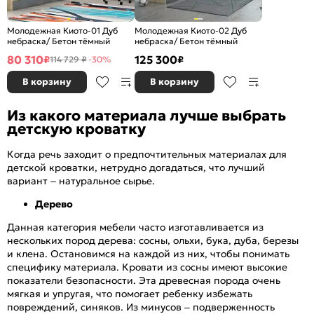
Молодежная Киото-01 Дуб
Молодежная Киото-02 Дуб
небраска/ Бетон тёмный
небраска/ Бетон тёмный
80 310
125 300
₽
₽
114 729 ₽
-30%
В корзину
В корзину
Из какого материала лучше выбрать
детскую кроватку
Когда речь заходит о предпочтительных материалах для
детской кроватки, нетрудно догадаться, что лучший
вариант – натуральное сырье.
Дерево
Данная категория мебели часто изготавливается из
нескольких пород дерева: сосны, ольхи, бука, дуба, березы
и клена. Остановимся на каждой из них, чтобы понимать
специфику материала. Кровати из сосны имеют высокие
показатели безопасности. Эта древесная порода очень
мягкая и упругая, что помогает ребенку избежать
повреждений, синяков. Из минусов – подверженность