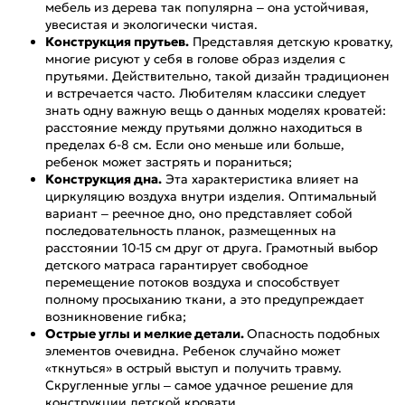
мебель из дерева так популярна – она устойчивая,
увесистая и экологически чистая.
Конструкция прутьев.
Представляя детскую кроватку,
многие рисуют у себя в голове образ изделия с
прутьями. Действительно, такой дизайн традиционен
и встречается часто. Любителям классики следует
знать одну важную вещь о данных моделях кроватей:
расстояние между прутьями должно находиться в
пределах 6-8 см. Если оно меньше или больше,
ребенок может застрять и пораниться;
Конструкция дна.
Эта характеристика влияет на
циркуляцию воздуха внутри изделия. Оптимальный
вариант – реечное дно, оно представляет собой
последовательность планок, размещенных на
расстоянии 10-15 см друг от друга. Грамотный выбор
детского матраса гарантирует свободное
перемещение потоков воздуха и способствует
полному просыханию ткани, а это предупреждает
возникновение гибка;
Острые углы и мелкие детали.
Опасность подобных
элементов очевидна. Ребенок случайно может
«ткнуться» в острый выступ и получить травму.
Скругленные углы – самое удачное решение для
конструкции детской кровати.