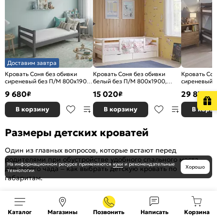
Доставим завтра
Кровать Соня без обивки
Кровать Соня без обивки
Кровать Сон
сиреневый без П/М 800x1900,
белый без П/М 800x1900,
сиреневый б
ортопедическое основание,
ортопедическое основание,
ортопедичес
9 680
15 020
29 870
₽
₽
₽
изголовье жесткое
изголовье жесткое
изголовье ж
В корзину
В корзину
В корз
Размеры детских кроватей
Один из главных вопросов, которые встают перед
родителями при обустройстве удобного спального места
На информационном ресурсе
применяются
куки
и рекомендательные
Хорошо
для своего чада – как выбрать детскую кровать по
технологии
габаритам.
Прежде, чем делать окончательный выбор, ответьте для
себя на несколько важных вопросов:
Каталог
Магазины
Позвонить
Написать
Корзина