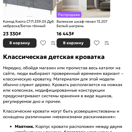
Распродажа
Комод Киото СТЛ.339.05 Дуб
Валенсия шкаф-пенал 13.207
небраска/Бетон тёмный
Белый шагрень
23 330
16 443
₽
₽
В корзину
В корзину
Классическая детская кроватка
Нередко, обойдя магазин или пролистав весь каталог на
сайте, люди выбирают проверенный временем вариант –
классическую кроватку. Материалом для этой модели
обычно служит дерево. Кровать располагается на ножках
или колесиках, модифицированные конструкции
предусматривают системы хранения в виде ящиков,
регулируемое дно и прочее.
Классические кровати могут быть усовершенствованы и
оснащены различными «механизмами раскачивания»:
Маятник.
Корпус кровати расположен между двумя
устойчивыми ножками, благодаря механизму с