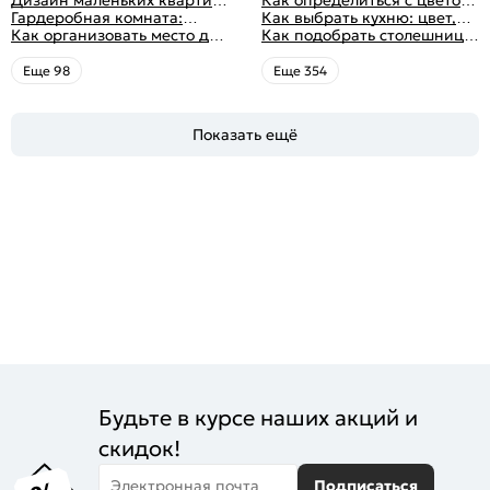
распределением дизайна
10 идей для дизайна
Гардеробная комната:
посуда, комфорт
кухни: светлые, темные,
Как выбрать кухню: цвет,
интерьера с фото
дизайн, планировка, советы
Как организовать место для
яркие
планировка, аксессуары
Как подобрать столешницу
по обустройству,
хранения на балконе
для кухни по цвету
распространенные ошибки
Eще 98
Eще 354
Показать ещё
Будьте в курсе наших акций и
скидок!
Электронная почта
Подписаться