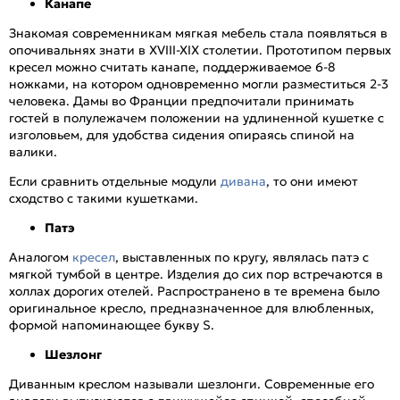
Канапе
Знакомая современникам мягкая мебель стала появляться в
опочивальнях знати в XVIII-XIX столетии. Прототипом первых
кресел можно считать канапе, поддерживаемое 6-8
ножками, на котором одновременно могли разместиться 2-3
человека. Дамы во Франции предпочитали принимать
гостей в полулежачем положении на удлиненной кушетке с
изголовьем, для удобства сидения опираясь спиной на
валики.
Если сравнить отдельные модули
дивана
, то они имеют
сходство с такими кушетками.
Патэ
Аналогом
кресел
, выставленных по кругу, являлась патэ с
мягкой тумбой в центре. Изделия до сих пор встречаются в
холлах дорогих отелей. Распространено в те времена было
оригинальное кресло, предназначенное для влюбленных,
формой напоминающее букву S.
Шезлонг
Диванным креслом называли шезлонги. Современные его