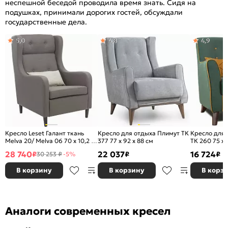
неспешной беседой проводила время знать. Сидя на
подушках, принимали дорогих гостей, обсуждали
государственные дела.
5,0
4,8
4,9
Кресло Leset Галант ткань
Кресло для отдыха Плимут ТК
Кресло для 
Melva 20/ Melva 06 70 x 10,2 x
377 77 x 92 x 88 см
ТК 260 75 x 
86 см
28 740
22 037
16 724
₽
₽
₽
30 253 ₽
-5%
В корзину
В корзину
В корз
Аналоги современных кресел