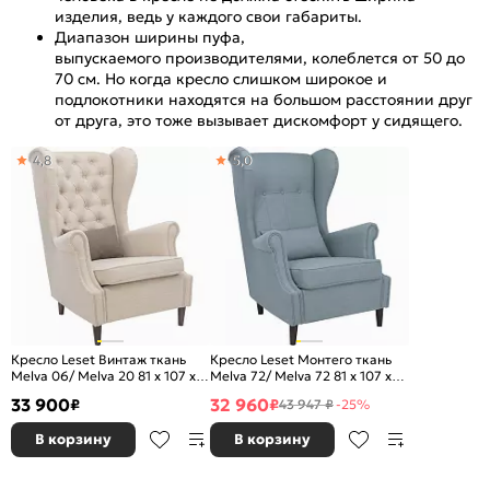
изделия, ведь у каждого свои габариты.
Диапазон ширины пуфа,
выпускаемого производителями, колеблется от 50 до
70 см. Но когда кресло слишком широкое и
подлокотники находятся на большом расстоянии друг
от друга, это тоже вызывает дискомфорт у сидящего.
4,8
5,0
Кресло Leset Винтаж ткань
Кресло Leset Монтего ткань
Melva 06/ Melva 20 81 x 107 x
Melva 72/ Melva 72 81 x 107 x
86 см
86 см
33 900
32 960
₽
₽
43 947 ₽
-25%
В корзину
В корзину