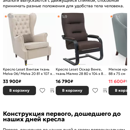
аналоги выпускаются с движущейся спинкой, способной
принимать разные положения для удобства тела человека.
4,8
5,0
5,0
Кресло Leset Винтаж ткань
Кресло Leset Оскар Венге,
Мягкое крес
Melva 06/ Melva 20 81 x 107 x
ткань Малмо 28 80 x 104 x 80
88 x 75 см
86 см
см
33 900
16 790
11 600
₽
₽
₽
14
В корзину
В корзину
В корз
Конструкция первого, дошедшего до
наших дней кресла
Первое, дошедшее до наших дней в своем первоначальном