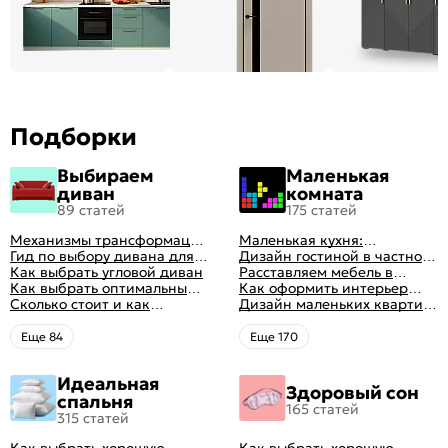
Подборки
Выбираем
Маленькая
диван
комната
89 статей
175 статей
Механизмы трансформации
Маленькая кухня:
диванов: все виды,
Гид по выбору дивана для
планировка, стили, цвет и
Дизайн гостиной в частном
особенности, плюсы и
сна
Как выбрать угловой диван
рисунок, реальные фото
доме: 50 вариантов с фото
Расставляем мебель в
минусы
Как выбрать оптимальный
гостиной: главные правила
Как оформить интерьер
цвет стен в гостиной: 50
Сколько стоит и как
рациональной планировки
однокомнатной квартиры:
Дизайн маленьких квартир:
фото и идей оформления
перетянуть диван
47 классных идей с фото
10 идей для дизайна
интерьера с фото
Eще 84
Eще 170
Идеальная
Здоровый сон
спальня
165 статей
315 статей
Как выбрать хорошую
Как выбрать хорошую