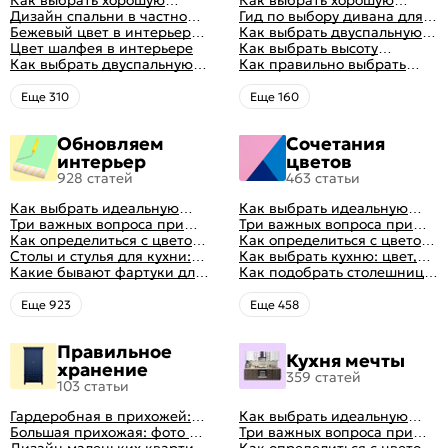
кровать для сна
Дизайн спальни в частном
кровать для сна
Гид по выбору дивана для
доме: множество идей
Бежевый цвет в интерьере
сна
Как выбрать двуспальную
оформления идеальных
спальни 2024, 40 красивых
Цвет шалфея в интерьере
кровать и матрас
Как выбрать высоту
интерьеров
интерьеров с фото
Как выбрать двуспальную
правильно: советы и фото в
матраса
Как правильно выбрать
кровать и матрас
интерьере
ортопедический матрас
правильно: советы и фото в
Eще 310
Eще 160
интерьере
Обновляем
Сочетания
интерьер
цветов
928 статей
463 статьи
Как выбрать идеальную
Как выбрать идеальную
планировку для кухни
Три важных вопроса при
планировку для кухни
Три важных вопроса при
выборе кухни: готовка,
Как определиться с цветом
выборе кухни: готовка,
Как определиться с цветом
посуда, комфорт
кухни: светлые, темные,
Столы и стулья для кухни:
посуда, комфорт
кухни: светлые, темные,
Как выбрать кухню: цвет,
яркие
советы по выбору
Какие бывают фартуки для
яркие
планировка, аксессуары
Как подобрать столешницу
кухни: как правильно
для кухни по цвету
выбрать
Eще 923
Eще 458
Правильное
Кухня мечты
хранение
359 статей
103 статьи
Гардеробная в прихожей:
Как выбрать идеальную
виды, фото в интерьере,
Большая прихожая: фото с
планировку для кухни
Три важных вопроса при
идеи дизайна
функциональным
Дизайн маленьких квартир:
выборе кухни: готовка,
Как определиться с цветом