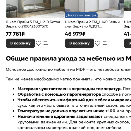
Доставим завтра
Шкаф Прайм 3 TM_L-210 Бетон
Шкаф Прайм 2 TM_L-140 Белый
Шка
Зеркало 2100*2300*570
снег Зеркало ЛДСП
Зер
1400*2300*570
77 781
₽
46 979
₽
41
В корзину
В корзину
В
Общие правила ухода за мебелью из
Основное достоинство мебели из MDF – это нетребовательно
Тем не менее необходимо четко понимать, что можно делать, 
Материал чувствителен к перепадам температур.
Поэт
Обработка с помощью парогенератора
способна полн
Чтобы обеспечить комфортный для мебели микрокли
сухо, как это часто бывает в отопительный сезон, вк
Температура не должна опускаться ниже +100
или пр
Незначительные царапины заделывают
специальным 
круговыми движениями. Для ремонта крупных сколов, 
специальным маркером, краской под цвет мебели.