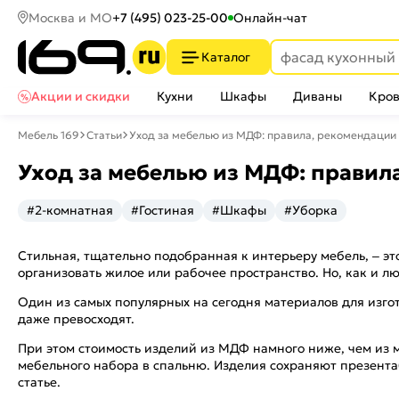
Москва и МО
+7 (495) 023-25-00
Онлайн-чат
Каталог
Акции и скидки
Кухни
Шкафы
Диваны
Кров
Мебель 169
Статьи
Уход за мебелью из МДФ: правила, рекомендации
Уход за мебелью из МДФ: правил
#2-комнатная
#Гостиная
#Шкафы
#Уборка
Стильная, тщательно подобранная к интерьеру мебель, – эт
организовать жилое или рабочее пространство. Но, как и л
Один из самых популярных на сегодня материалов для изго
даже превосходят.
При этом стоимость изделий из МДФ намного ниже, чем из 
мебельного набора в спальню. Изделия сохраняют презента
статье.