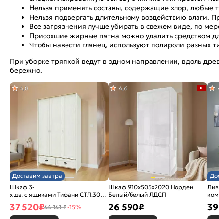
Нельзя применять составы, содержащие хлор, любые т
Нельзя подвергать длительному воздействию влаги. Пр
Все загрязнения лучше убирать в свежем виде, по мер
Присохшие жирные пятна можно удалить средством дл
Чтобы навести глянец, используют полироли разных т
При уборке тряпкой ведут в одном направлении, вдоль древ
бережно.
4,8
4,6
Доставим завтра
До
Шкаф 3-
Шкаф 910x505x2020 Норден
Лив
х дв. с ящиками Тифани СТЛ.305.02 Дуб небраска/
Белый/белый ЛДСП
ком
Белый
Ясе
37 520
₽
26 590
₽
39
44 141 ₽
-15%