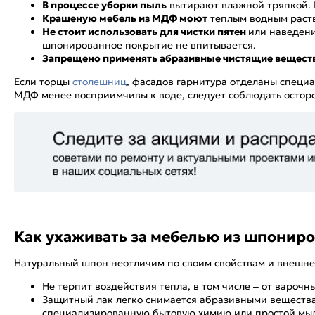
В процессе уборки пыль
вытирают влажной тряпкой. П
Крашеную мебель из МДФ моют
теплым водным раств
Не стоит использовать для чистки пятен
или наведени
шпонированное покрытие не впитывается.
Запрещено применять абразивные чистящие вещест
Если торцы
столешниц
, фасадов гарнитура отделаны специа
МДФ менее восприимчивы к воде, следует соблюдать осторо
Как ухаживать за мебелью из шпонир
Натуральный шпон неотличим по своим свойствам и внешнему
Не терпит воздействия тепла, в том числе – от варочн
Защитный лак легко снимается абразивными веществами
специализированную бытовую химию или простой мыл