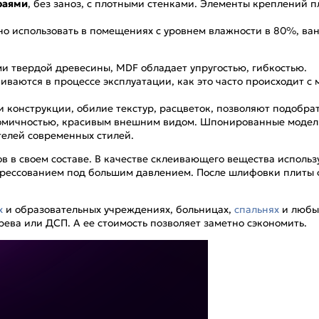
раями
, без заноз, с плотными стенками. Элементы креплений п
о использовать в помещениях с уровнем влажности в 80%, ва
ми твердой древесины, MDF обладает упругостью, гибкостью.
иваются в процессе эксплуатации, как это часто происходит с 
 конструкции, обилие текстур, расцветок, позволяют подобра
номичностью, красивым внешним видом. Шпонированные модели
телей современных стилей.
 в своем составе. В качестве склеивающего вещества использ
прессованием под большим давлением. После шлифовки плиты 
х
и образовательных учреждениях, больницах,
спальнях
и любых
рева или ДСП. А ее стоимость позволяет заметно сэкономить.