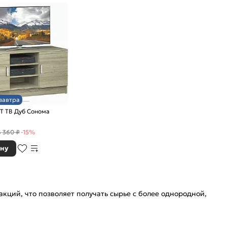
завтра
Т ТВ Дуб Сонома
6 360 ₽
-15%
ину
кций, что позволяет получать сырье с более однородной,