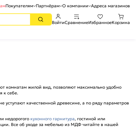
рам
Покупателям
Партнёрам
О компании
Адреса магазинов
Войти
Сравнение
Избранное
Корзина
дают комнатам жилой вид, позволяют максимально удобно
 к себе.
не уступают качественной древесине, а по ряду параметров
ции недорогого
кухонного гарнитура
, гостиной или
ции. Все об уходе за мебелью из МДФ читайте в нашей