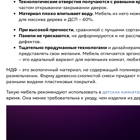
Технологические отверстия получаются с ровными к
частом открывании-закрывании дверок.
Материал плохо впитывает воду.
Мебель из него можн
для массива дерева и ДСП – 60%.
При высокой прочности
, сравнимой с лучшими сорта
Панели не трескаются
, не деформируются и не рассла
дефектов.
Тщательно продуманные технологами
и дизайнерами
представлять свои желания. Мебель отличается эрго
– это идеальный вариант для маленьких комнат, люби
МДФ – это экологичный материал, не содержащий полимеров
размельчении. Форму древесно-смолистой смеси придают 
разными видами пластиковых покрытий.
Такую мебель рекомендуют использовать в
детских комната
время. Она менее требовательна к уходу, чем изделия из де