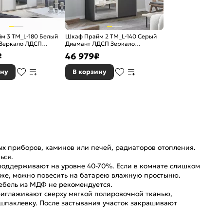
м 3 TM_L-180 Белый
Шкаф Прайм 2 TM_L-140 Серый
 Зеркало ЛДСП
Диамант ЛДСП Зеркало
*570
1400*2300*570
₽
46 979
₽
ину
В корзину
ых приборов, каминов или печей, радиаторов отопления.
ься.
оддерживают на уровне 40-70%. Если в комнате слишком
Также, можно повесить на батарею влажную простыню.
ебель из МДФ не рекомендуется.
иглаживают сверху мягкой полировочной тканью,
 шпаклевку. После застывания участок закрашивают