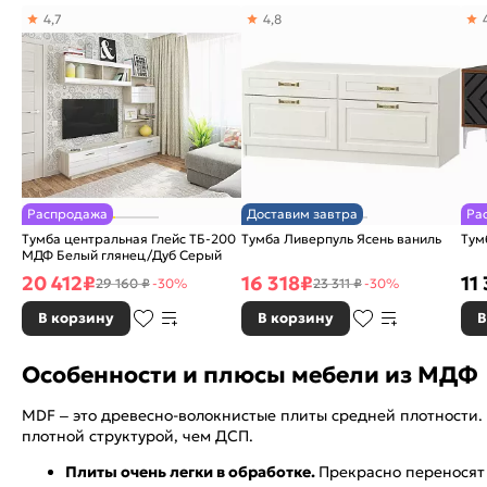
4,7
4,8
Распродажа
Доставим завтра
Ра
Тумба центральная Глейс ТБ-200
Тумба Ливерпуль Ясень ваниль
Тум
МДФ Белый глянец/Дуб Серый
20 412
₽
16 318
₽
11
29 160 ₽
-30%
23 311 ₽
-30%
В корзину
В корзину
В
Особенности и плюсы мебели из МДФ
MDF – это древесно-волокнистые плиты средней плотности. 
плотной структурой, чем ДСП.
Плиты очень легки в обработке.
Прекрасно переносят 