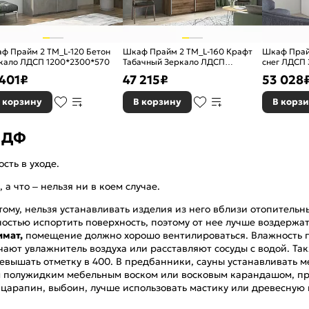
ф Прайм 2 TM_L-120 Бетон
Шкаф Прайм 2 TM_L-160 Крафт
Шкаф Прай
кало ЛДСП 1200*2300*570
Табачный Зеркало ЛДСП
снег ЛДСП
1600*2300*570
1800*2300
 401
₽
47 215
₽
53 028
 корзину
В корзину
В корз
 МДФ
сть в уходе.
а что – нельзя ни в коем случае.
ому, нельзя устанавливать изделия из него вблизи отопительн
остью испортить поверхность, поэтому от нее лучше воздержат
мат,
помещение должно хорошо вентилироваться. Влажность п
лючают увлажнитель воздуха или расставляют сосуды с водой. 
евышать отметку в 400. В предбанники, сауны устанавливать м
полужидким мебельным воском или восковым карандашом, пр
царапин, выбоин, лучше использовать мастику или древесную