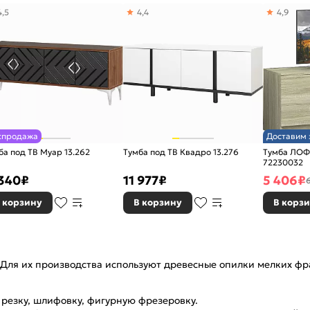
4,5
4,4
4,9
спродажа
Доставим 
ба под ТВ Муар 13.262
Тумба под ТВ Квадро 13.276
Тумба ЛОФ
72230032
 340
₽
11 977
₽
5 406
₽
 корзину
В корзину
В корз
Для их производства используют древесные опилки мелких фра
резку, шлифовку, фигурную фрезеровку.