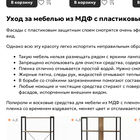
В корзину
В корзину
В
Уход за мебелью из МДФ с пластиков
Фасады с пластиковым защитным слоем смотрятся очень эф
вид.
Однако всю эту красоту легко испортить неправильным об
Такую мебель нельзя размещать рядом с яркими лампам
Запрещено использовать для очистки средства, содер
Пленка отлично отмывается простой водой. Нужно смочи
Жирные пятна, следы рук, жидкостей отмывают теплым
В борьбе со стойкими загрязнениями помогают составы
Любые моющие и чистящие средства стирают с поверхн
фасадов, испорченным внешним видом.
Полироли и восковые средства для мебели из МДФ с пленоч
пленка со временем вздувается, меняет цвет и отслаивается
4,8
4,8