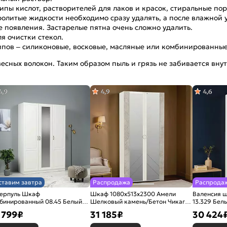
ипы кислот, растворителей для лаков и красок, стиральные по
олитые жидкости необходимо сразу удалять, а после влажной у
е появления. Застарелые пятна очень сложно удалить.
я очистки стекол.
ипов – силиконовые, восковые, масляные или комбинированные
есных волокон. Таким образом пыль и грязь не забивается вну
4,9
4,9
4,6
ставим завтра
Распродажа
Распрода
ерпуль Шкаф
Шкаф 1080x513x2300 Амели
Валенсия 
бинированный 08.45 Белый/
Шелковый камень/Бетон Чикаго
13.329
нь Ваниль
беж./шелковый камень ЛДСП
 799
₽
31 185
₽
30 424