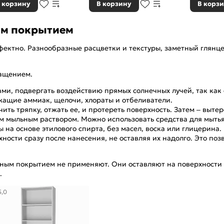
 корзину
В корзину
В корз
ым покрытием
фектно. Разнообразные расцветки и текстуры, заметный гля
ращением.
и, подвергать воздействию прямых солнечных лучей, так как о
жащие аммиак, щелочи, хлораты и отбеливатели.
ть тряпку, отжать ее, и протереть поверхность. Затем – вытер
 мыльным раствором. Можно использовать средства для мытья 
 на основе этилового спирта, без масел, воска или глицерина.
ости сразу после нанесения, не оставляя их надолго. Это по
ным покрытием не применяют. Они оставляют на поверхности 
.
5,0