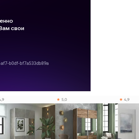
4,9
5,0
4,9