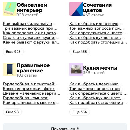
Обновляем
Сочетания
интерьер
цветов
928 статей
463 статьи
Как выбрать идеальную
Как выбрать идеальную
планировку для кухни
Три важных вопроса при
планировку для кухни
Три важных вопроса при
выборе кухни: готовка,
Как определиться с цветом
выборе кухни: готовка,
Как определиться с цветом
посуда, комфорт
кухни: светлые, темные,
Столы и стулья для кухни:
посуда, комфорт
кухни: светлые, темные,
Как выбрать кухню: цвет,
яркие
советы по выбору
Какие бывают фартуки для
яркие
планировка, аксессуары
Как подобрать столешницу
кухни: как правильно
для кухни по цвету
выбрать
Eще 923
Eще 458
Правильное
Кухня мечты
хранение
359 статей
103 статьи
Гардеробная в прихожей:
Как выбрать идеальную
виды, фото в интерьере,
Большая прихожая: фото с
планировку для кухни
Три важных вопроса при
идеи дизайна
функциональным
Дизайн маленьких квартир:
выборе кухни: готовка,
Как определиться с цветом
распределением дизайна
10 идей для дизайна
Гардеробная комната:
посуда, комфорт
кухни: светлые, темные,
Как выбрать кухню: цвет,
интерьера с фото
дизайн, планировка, советы
Как организовать место для
яркие
планировка, аксессуары
Как подобрать столешницу
по обустройству,
хранения на балконе
для кухни по цвету
распространенные ошибки
Eще 98
Eще 354
Показать ещё