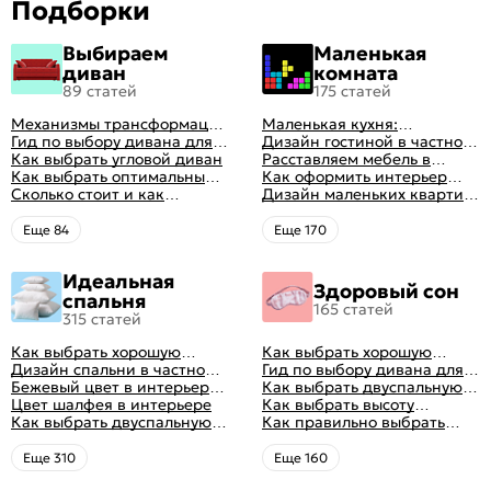
Подборки
Выбираем
Маленькая
диван
комната
89 статей
175 статей
Механизмы трансформации
Маленькая кухня:
диванов: все виды,
Гид по выбору дивана для
планировка, стили, цвет и
Дизайн гостиной в частном
особенности, плюсы и
сна
Как выбрать угловой диван
рисунок, реальные фото
доме: 50 вариантов с фото
Расставляем мебель в
минусы
Как выбрать оптимальный
гостиной: главные правила
Как оформить интерьер
цвет стен в гостиной: 50
Сколько стоит и как
рациональной планировки
однокомнатной квартиры:
Дизайн маленьких квартир:
фото и идей оформления
перетянуть диван
47 классных идей с фото
10 идей для дизайна
интерьера с фото
Eще 84
Eще 170
Идеальная
Здоровый сон
спальня
165 статей
315 статей
Как выбрать хорошую
Как выбрать хорошую
кровать для сна
Дизайн спальни в частном
кровать для сна
Гид по выбору дивана для
доме: множество идей
Бежевый цвет в интерьере
сна
Как выбрать двуспальную
оформления идеальных
спальни 2024, 40 красивых
Цвет шалфея в интерьере
кровать и матрас
Как выбрать высоту
интерьеров
интерьеров с фото
Как выбрать двуспальную
правильно: советы и фото в
матраса
Как правильно выбрать
кровать и матрас
интерьере
ортопедический матрас
правильно: советы и фото в
Eще 310
Eще 160
интерьере