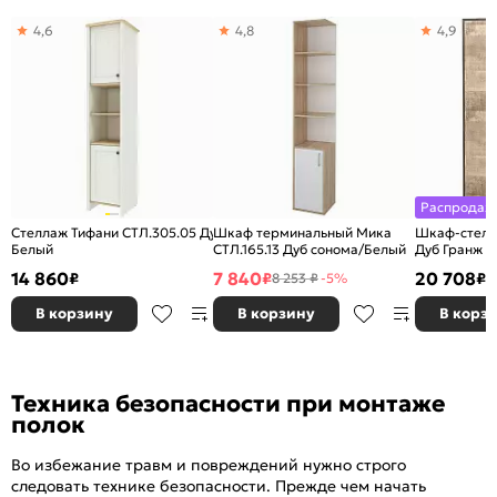
4,6
4,8
4,9
Распродаж
Стеллаж Тифани СТЛ.305.05 Дуб небраска/
Шкаф терминальный Мика
Шкаф-стелл
Белый
СТЛ.165.13 Дуб сонома/Белый
Дуб Гранж 
14 860
7 840
20 708
₽
₽
₽
8 253 ₽
-5%
В корзину
В корзину
В корз
Техника безопасности при монтаже
полок
Во избежание травм и повреждений нужно строго
следовать технике безопасности. Прежде чем начать