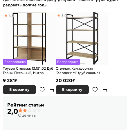
радовать долгие годы.
4,8
5,0
Распродажа
Распродажа
Трувор Стеллаж 13.151.02 Дуб
Стеллаж Калифорния
Гранж Песочный, Интра
"Хардвиг M" (дуб сонома)
9 281
20 020
₽
₽
В корзину
В корзину
Рейтинг статьи
2,0
Оценить