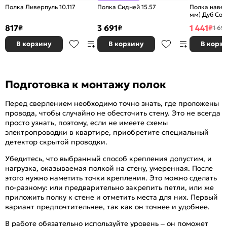
Полка Ливерпуль 10.117
Полка Сидней 15.57
Полка навес
мм) Дуб Со
817
3 691
1 441
₽
₽
₽
1 69
В корзину
В корзину
В корз
Подготовка к монтажу полок
Перед сверлением необходимо точно знать, где проложены
провода, чтобы случайно не обесточить стену. Это не всегда
просто узнать, поэтому, если не имеете схемы
электропроводки в квартире, приобретите специальный
детектор скрытой проводки.
Убедитесь, что выбранный способ крепления допустим, и
нагрузка, оказываемая полкой на стену, умеренная. После
этого нужно наметить точки крепления. Это можно сделать
по-разному: или предварительно закрепить петли, или же
приложить полку к стене и отметить места для них. Первый
вариант предпочтительнее, так как он точнее и удобнее.
В работе обязательно используйте уровень – он поможет