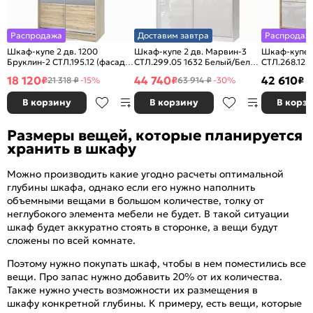
Распродажа
Доставим завтра
Распродаж
Шкаф-купе 2 дв. 1200
Шкаф-купе 2 дв. Марвин-3
Шкаф-купе 2
Бруклин-2 СТЛ.195.12 (фасады
СТЛ.299.05 1632 Белый/Белый
СТЛ.268.12 
с зеркалом) Дуб сонома
глянец
Белый глян
18 120
44 740
42 610
₽
₽
₽
21 318 ₽
-15%
63 914 ₽
-30%
В корзину
В корзину
В корз
Размеры вещей, которые планируется
хранить в шкафу
Можно производить какие угодно расчеты оптимальной
глубины шкафа, однако если его нужно наполнить
объемными вещами в большом количестве, толку от
неглубокого элемента мебели не будет. В такой ситуации
шкаф будет аккуратно стоять в сторонке, а вещи будут
сложены по всей комнате.
Поэтому нужно покупать шкаф, чтобы в нем поместились все
вещи. Про запас нужно добавить 20% от их количества.
Также нужно учесть возможности их размещения в
шкафу конкретной глубины. К примеру, есть вещи, которые