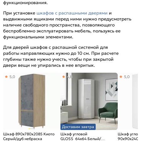
функционирования.
При установке
шкафов с распашными дверями
и
выдвижными ящиками перед ними нужно предусмотреть
наличие свободного пространства, позволяющего
беспроблемно эксплуатировать мебель, пользуясь ее
функциональными элементами.
Для дверей шкафов с распашной системой для
работы направляющих нужно до 10 см. При расчете
глубины также нужно учесть, чтобы при закрытой
двери вещи не упирались в нее впритык.
5,0
4,8
5,0
Доставим завтра
Шкаф 890x780x2085 Киото
Шкаф угловой
Шкаф углов
Серый/дуб небраска
GLOSS 64х64 Белый/
90х90х240 Б