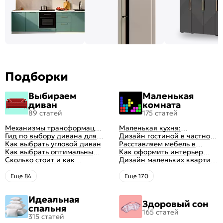
Подборки
Выбираем
Маленькая
диван
комната
89 статей
175 статей
Механизмы трансформации
Маленькая кухня:
диванов: все виды,
Гид по выбору дивана для
планировка, стили, цвет и
Дизайн гостиной в частном
особенности, плюсы и
сна
Как выбрать угловой диван
рисунок, реальные фото
доме: 50 вариантов с фото
Расставляем мебель в
минусы
Как выбрать оптимальный
гостиной: главные правила
Как оформить интерьер
цвет стен в гостиной: 50
Сколько стоит и как
рациональной планировки
однокомнатной квартиры:
Дизайн маленьких квартир:
фото и идей оформления
перетянуть диван
47 классных идей с фото
10 идей для дизайна
интерьера с фото
Eще 84
Eще 170
Идеальная
Здоровый сон
спальня
165 статей
315 статей