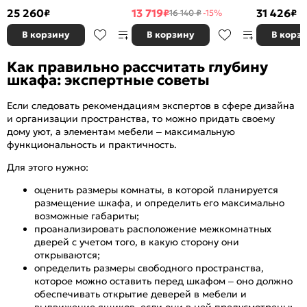
Белый глянец
Зеркало
25 260
13 719
31 426
₽
₽
₽
16 140 ₽
-15%
В корзину
В корзину
В корз
Как правильно рассчитать глубину
шкафа: экспертные советы
Если следовать рекомендациям экспертов в сфере дизайна
и организации пространства, то можно придать своему
дому уют, а элементам мебели – максимальную
функциональность и практичность.
Для этого нужно:
оценить размеры комнаты, в которой планируется
размещение шкафа, и определить его максимально
возможные габариты;
проанализировать расположение межкомнатных
дверей с учетом того, в какую сторону они
открываются;
определить размеры свободного пространства,
которое можно оставить перед шкафом – оно должно
обеспечивать открытие деверей в мебели и
выдвижение ящиков, если они в ней предусмотрены;