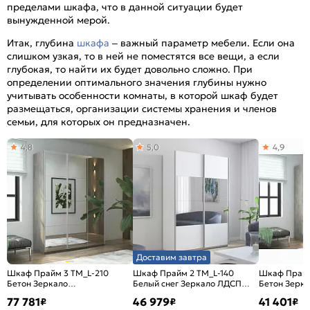
пределами шкафа, что в данной ситуации будет
вынужденной мерой.
Итак, глубина
шкафа
– важный параметр мебели. Если она
слишком узкая, то в ней не поместятся все вещи, а если
глубокая, то найти их будет довольно сложно. При
определении оптимального значения глубины нужно
учитывать особенности комнаты, в которой шкаф будет
размещаться, организации системы хранения и членов
семьи, для которых он предназначен.
4,8
5,0
4,9
Доставим завтра
Шкаф Прайм 3 TM_L-210
Шкаф Прайм 2 TM_L-140
Шкаф Прайм
Бетон Зеркало
Белый снег Зеркало ЛДСП
Бетон Зерк
2100*2300*570
1400*2300*570
1200*2300*
77 781
46 979
41 401
₽
₽
₽