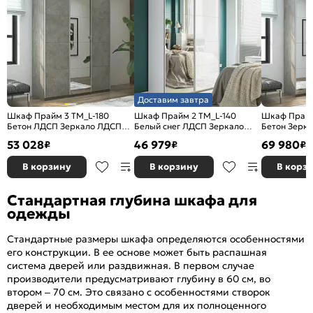
Доставим завтра
Шкаф Прайм 3 TM_L-180
Шкаф Прайм 2 TM_L-140
Шкаф Прайм
Бетон ЛДСП Зеркало ЛДСП
Белый снег ЛДСП Зеркало
Бетон Зерк
1800*2300*570
1400*2300*570
2100*2300*
53 028
46 979
69 980
₽
₽
₽
В корзину
В корзину
В корз
Стандартная глубина шкафа для
одежды
Стандартные размеры шкафа определяются особенностями
его конструкции. В ее основе может быть распашная
система дверей или раздвижная. В первом случае
производители предусматривают глубину в 60 см, во
втором – 70 см. Это связано с особенностями створок
дверей и необходимым местом для их полноценного