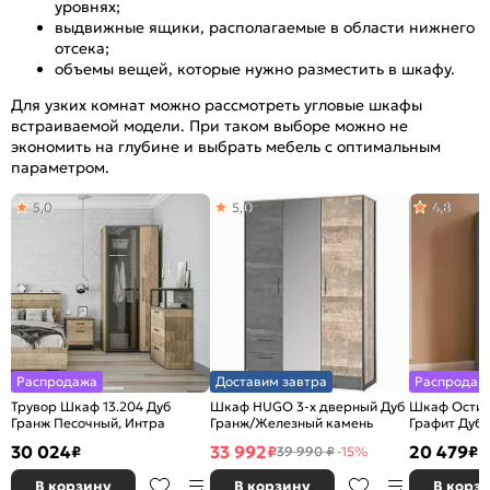
уровнях;
выдвижные ящики, располагаемые в области нижнего
отсека;
объемы вещей, которые нужно разместить в шкафу.
Для узких комнат можно рассмотреть угловые шкафы
встраиваемой модели. При таком выборе можно не
экономить на глубине и выбрать мебель с оптимальным
параметром.
5,0
5,0
4,8
Распродажа
Доставим завтра
Распродаж
Трувор Шкаф 13.204 Дуб
Шкаф HUGO 3-х дверный Дуб
Шкаф Остин
Гранж Песочный, Интра
Гранж/Железный камень
Графит Дуб 
30 024
33 992
20 479
₽
₽
₽
39 990 ₽
-15%
В корзину
В корзину
В корз