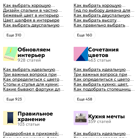
Как выбрать хорошую
Как выбрать хорошую
кровать для сна
Дизайн спальни в частном
кровать для сна
Гид по выбору дивана для
доме: множество идей
Бежевый цвет в интерьере
сна
Как выбрать двуспальную
оформления идеальных
спальни 2024, 40 красивых
Цвет шалфея в интерьере
кровать и матрас
Как выбрать высоту
интерьеров
интерьеров с фото
Как выбрать двуспальную
правильно: советы и фото в
матраса
Как правильно выбрать
кровать и матрас
интерьере
ортопедический матрас
правильно: советы и фото в
Eще 310
Eще 160
интерьере
Обновляем
Сочетания
интерьер
цветов
928 статей
463 статьи
Как выбрать идеальную
Как выбрать идеальную
планировку для кухни
Три важных вопроса при
планировку для кухни
Три важных вопроса при
выборе кухни: готовка,
Как определиться с цветом
выборе кухни: готовка,
Как определиться с цветом
посуда, комфорт
кухни: светлые, темные,
Столы и стулья для кухни:
посуда, комфорт
кухни: светлые, темные,
Как выбрать кухню: цвет,
яркие
советы по выбору
Какие бывают фартуки для
яркие
планировка, аксессуары
Как подобрать столешницу
кухни: как правильно
для кухни по цвету
выбрать
Eще 923
Eще 458
Правильное
Кухня мечты
хранение
359 статей
103 статьи
Гардеробная в прихожей:
Как выбрать идеальную