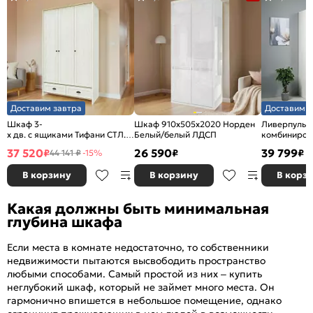
Доставим завтра
Доставим з
Шкаф 3-
Шкаф 910x505x2020 Норден
Ливерпуль 
х дв. с ящиками Тифани СТЛ.305.02 Дуб небраска/
Белый/белый ЛДСП
комбиниров
Белый
Белый/Ясен
37 520
26 590
39 799
₽
₽
₽
44 141 ₽
-15%
В корзину
В корзину
В корз
Какая должны быть минимальная
глубина шкафа
Если места в комнате недостаточно, то собственники
недвижимости пытаются высвободить пространство
любыми способами. Самый простой из них – купить
неглубокий шкаф, который не займет много места. Он
гармонично впишется в небольшое помещение, однако