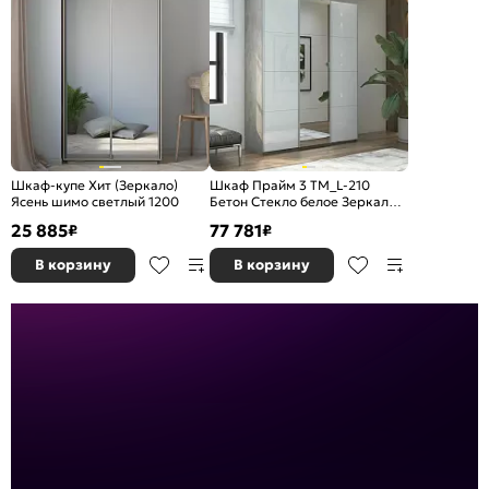
Шкаф-купе Хит (Зеркало)
Шкаф Прайм 3 TM_L-210
Ясень шимо светлый 1200
Бетон Стекло белое Зеркало
Стекло белое 2100*2300*570
25 885
77 781
₽
₽
В корзину
В корзину