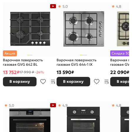
5,0
4,8
Акция
Скидка 30%
Варочная поверхность
Варочная поверхность
Варочная п
газовая GVG 642 BL
газовая GVS 644-1 IX
газовая GVE 
13 752
13 590
22 090
₽
₽
₽
17 990 ₽
-24%
В корзину
В корзину
В корз
5,0
4,9
4,8