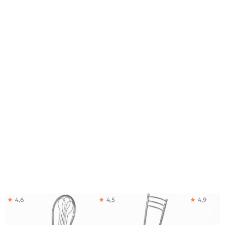
4,6
4,5
4,9