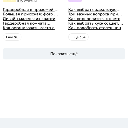
103 статьи
Гардеробная в прихожей:
Как выбрать идеальную
виды, фото в интерьере,
Большая прихожая: фото с
планировку для кухни
Три важных вопроса при
идеи дизайна
функциональным
Дизайн маленьких квартир:
выборе кухни: готовка,
Как определиться с цветом
распределением дизайна
10 идей для дизайна
Гардеробная комната:
посуда, комфорт
кухни: светлые, темные,
Как выбрать кухню: цвет,
интерьера с фото
дизайн, планировка, советы
Как организовать место для
яркие
планировка, аксессуары
Как подобрать столешницу
по обустройству,
хранения на балконе
для кухни по цвету
распространенные ошибки
Eще 98
Eще 354
Показать ещё