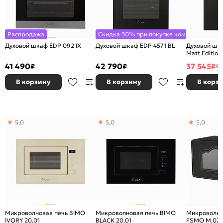
Распродажа
Скидка 30% при покупке комплекта
Духовой шкаф EDP 092 IX
Духовой шкаф EDP 4571 BL
Духовой шк
Matt Edition
41 490
42 790
37 545
₽
₽
₽
46
В корзину
В корзину
В корз
5,0
5,0
5,0
Микроволновая печь BIMO
Микроволновая печь BIMO
Микроволно
IVORY 20.01
BLACK 20.01
FSMO M.02 