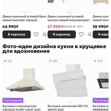
Диван кухонный угловой бриз
Диван кухонный угловой
Диван кухон
левый экокожа черный
кантри левый микровельвет
левый экок
дельфин
бежевый без механизма
механизма
46 990
57 990
38 990
₽
₽
₽
68 224 ₽
-15%
В корзину
В корзину
В корз
Фото-идеи дизайна кухни в хрущевке
для вдохновения
5,0
4,8
4,9
Распродажа
Распродаж
Вытяжка классическая
Вытяжка наклонная RIO GS
Вытяжка вс
VINTAGE IVORY LIGHT 600
WHITE 600
HEBERMANN 