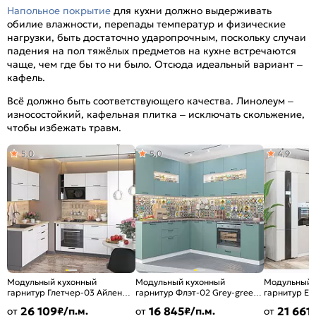
Напольное покрытие
для кухни должно выдерживать
обилие влажности, перепады температур и физические
нагрузки, быть достаточно ударопрочным, поскольку случаи
падения на пол тяжёлых предметов на кухне встречаются
чаще, чем где бы то ни было. Отсюда идеальный вариант –
кафель.
Всё должно быть соответствующего качества. Линолеум –
износостойкий, кафельная плитка – исключать скольжение,
чтобы избежать травм.
5,0
5,0
4,9
Модульный кухонный
Модульный кухонный
Модульный 
гарнитур Глетчер-03 Айленд
гарнитур Флэт-02 Grey-green
гарнитур Ев
Силк/Graphite
In 2S/Белый
Антрацит/Б
26 109
16 845
21 661
от
₽/п.м.
от
₽/п.м.
от
2140x1200/2000x600
2340x2390/1700x600
2500x2400/