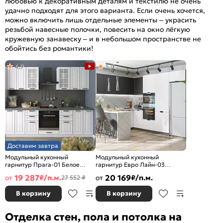
любовью к декоративным деталям и текстилю не очень
удачно подходят для этого варианта. Если очень хочется,
можно включить лишь отдельные элементы – украсить
резьбой навесные полочки, повесить на окно лёгкую
кружевную занавеску – и в небольшом пространстве не
обойтись без романтики!
4,9
5,0
Доставим завтра
Модульный кухонный
Модульный кухонный
гарнитур Прага-01 Белое
гарнитур Евро Лайн-03
дерево/Белый
Белый/Graphite
19 287
20 169
от
₽/п.м.
от
₽/п.м.
27 552 ₽
2140x2600x600
2140x2400/2690x600
В корзину
В корзину
Отделка стен, пола и потолка на