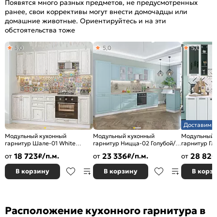
Появятся много разных предметов, не предусмотренных
ранее, свои коррективы могут внести домочадцы или
домашние животные. Ориентируйтесь и на эти
обстоятельства тоже
5,0
5,0
5,0
Доставим з
Модульный кухонный
Модульный кухонный
Модульный 
гарнитур Шале-01 White
гарнитур Ницца-02 Голубой/
гарнитур Гл
Dreamline/Белый
Белый 2140x3300x600
Силк/Graphi
18 723
23 336
28 820
от
₽/п.м.
от
₽/п.м.
от
2140x2200x600
2340x2200x
В корзину
В корзину
В корз
Расположение кухонного гарнитура в