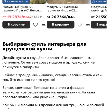
Доставим завтра
Доставим з
Модульный кухонный
Модульный кухонный
Модульный 
гарнитур Прага-01 Белое
гарнитур Ницца-02
гарнитур Гл
дерево/Белый
Агат/Graphite 2140x3300x600
Силк/Graphi
19 287
26 336
21 550
от
₽/п.м.
от
₽/п.м.
от
27 552 ₽
2140x2600x600
В корзину
В корзину
В корз
Выбираем стиль интерьера для
хрущевской кухни
Дизайн кухни в хрущёвке должен быть лаконичным и
логичным. Отметаем сразу модерн и арт-деко, они не
впишутся в габариты.
Сейчас в тренде минимализм, скандинавский стиль и хай-
тек. Это именно то, что нужно!
Белые, кремовые, бежевые тона стен и фасадов –
великолепное решение для маленькой кухни. На окна
повесьте жалюзи или римские шторы.
Как бы ни любили мы прованс или кантри, но они со своей