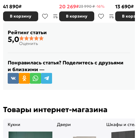
41 890
20 269
13 690
₽
₽
₽
23 990 ₽
-16%
В корзину
В корзину
В корз
Рейтинг статьи
5,0
Оценить
Понравилась статья? Поделитесь с друзьями
и близкими —
Товары интернет-магазина
Кухни
Двери
Шкафы и стел