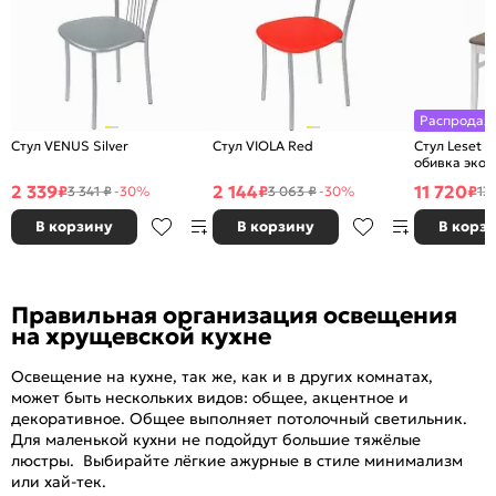
Распродаж
Стул VENUS Silver
Стул VIOLA Red
Стул Leset 
обивка экок
2 339
2 144
11 720
₽
₽
₽
3 341 ₽
-30%
3 063 ₽
-30%
13
В корзину
В корзину
В корз
Правильная организация освещения
на хрущевской кухне
Освещение на кухне, так же, как и в других комнатах,
может быть нескольких видов: общее, акцентное и
декоративное. Общее выполняет потолочный светильник.
Для маленькой кухни не подойдут большие тяжёлые
люстры. Выбирайте лёгкие ажурные в стиле минимализм
или хай-тек.