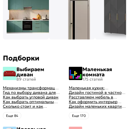
Подборки
Выбираем
Маленькая
диван
комната
89 статей
175 статей
Механизмы трансформации
Маленькая кухня:
диванов: все виды,
Гид по выбору дивана для
планировка, стили, цвет и
Дизайн гостиной в частном
особенности, плюсы и
сна
Как выбрать угловой диван
рисунок, реальные фото
доме: 50 вариантов с фото
Расставляем мебель в
минусы
Как выбрать оптимальный
гостиной: главные правила
Как оформить интерьер
цвет стен в гостиной: 50
Сколько стоит и как
рациональной планировки
однокомнатной квартиры:
Дизайн маленьких квартир:
фото и идей оформления
перетянуть диван
47 классных идей с фото
10 идей для дизайна
интерьера с фото
Eще 84
Eще 170