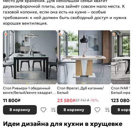
место для хранения. Для небольшой семьи хватит
двухконфорочной плиты, она займёт совсем мало места. К
газовой колонке, если она есть на кухне – особые
требования: к ней должен быть свободный доступ и нужна
хорошая вентиляция.
4,8
4,6
4,8
Стол Ривьера-1 обеденный
Стол Фрегат, Дуб катания/
Стол IVAR 1
венге/белый/венге квадраты
Белый
Белый мрам
1000*700
керамика
11 800
23 580
123 080
₽
₽
₽
27 741 ₽
-15%
В корзину
В корзину
В корз
Идеи дизайна для кухни в хрущевке