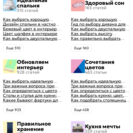
Идеальная
Здоровый сон
спальня
165 статей
315 статей
Как выбрать хорошую
Как выбрать хорошую
кровать для сна
Дизайн спальни в частном
кровать для сна
Гид по выбору дивана для
доме: множество идей
Бежевый цвет в интерьере
сна
Как выбрать двуспальную
оформления идеальных
спальни 2024, 40 красивых
Цвет шалфея в интерьере
кровать и матрас
Как выбрать высоту
интерьеров
интерьеров с фото
Как выбрать двуспальную
правильно: советы и фото в
матраса
Как правильно выбрать
кровать и матрас
интерьере
ортопедический матрас
правильно: советы и фото в
Eще 310
Eще 160
интерьере
Обновляем
Сочетания
интерьер
цветов
928 статей
463 статьи
Как выбрать идеальную
Как выбрать идеальную
планировку для кухни
Три важных вопроса при
планировку для кухни
Три важных вопроса при
выборе кухни: готовка,
Как определиться с цветом
выборе кухни: готовка,
Как определиться с цветом
посуда, комфорт
кухни: светлые, темные,
Столы и стулья для кухни:
посуда, комфорт
кухни: светлые, темные,
Как выбрать кухню: цвет,
яркие
советы по выбору
Какие бывают фартуки для
яркие
планировка, аксессуары
Как подобрать столешницу
кухни: как правильно
для кухни по цвету
выбрать
Eще 923
Eще 458
Правильное
Кухня мечты
хранение
359 статей