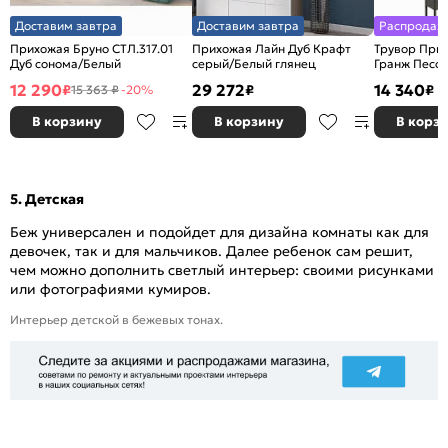
Доставим завтра
Доставим завтра
Распродаж
Прихожая Бруно СТЛ.317.01
Прихожая Лайн Дуб Крафт
Трувор Прих
Дуб сонома/Белый
серый/Белый глянец
Гранж Песоч
12 290
29 272
14 340
₽
₽
₽
15 363 ₽
-20%
В корзину
В корзину
В корз
5. Детская
Беж универсален и подойдет для дизайна комнаты как для
девочек, так и для мальчиков. Далее ребенок сам решит,
чем можно дополнить светлый интерьер: своими рисунками
или фотографиями кумиров.
Интерьер детской в бежевых тонах.