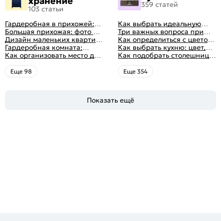
хранение
359 статей
103 статьи
Гардеробная в прихожей:
Как выбрать идеальную
виды, фото в интерьере,
Большая прихожая: фото с
планировку для кухни
Три важных вопроса при
идеи дизайна
функциональным
Дизайн маленьких квартир:
выборе кухни: готовка,
Как определиться с цветом
распределением дизайна
10 идей для дизайна
Гардеробная комната:
посуда, комфорт
кухни: светлые, темные,
Как выбрать кухню: цвет,
интерьера с фото
дизайн, планировка, советы
Как организовать место для
яркие
планировка, аксессуары
Как подобрать столешницу
по обустройству,
хранения на балконе
для кухни по цвету
распространенные ошибки
Eще 98
Eще 354
Показать ещё