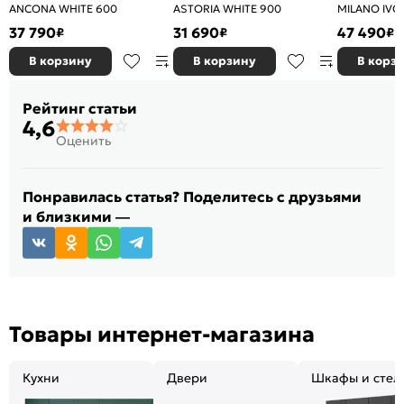
ANCONA WHITE 600
ASTORIA WHITE 900
MILANO IVO
37 790
31 690
47 490
₽
₽
₽
В корзину
В корзину
В корз
Рейтинг статьи
4,6
Оценить
Понравилась статья? Поделитесь с друзьями
и близкими —
Товары интернет-магазина
Кухни
Двери
Шкафы и стел