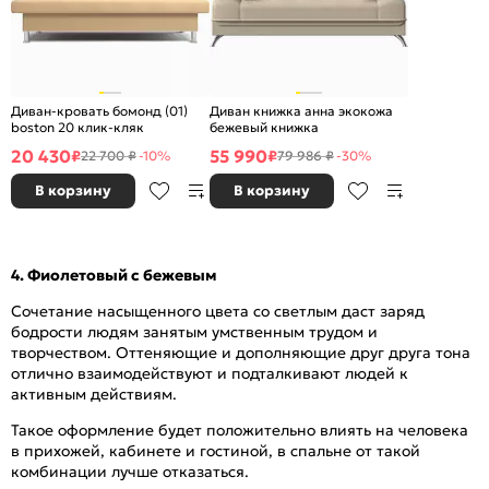
Диван-кровать бомонд (01)
Диван книжка анна экокожа
boston 20 клик-кляк
бежевый книжка
20 430
55 990
₽
₽
22 700 ₽
-10%
79 986 ₽
-30%
В корзину
В корзину
4. Фиолетовый с бежевым
Сочетание насыщенного цвета со светлым даст заряд
бодрости людям занятым умственным трудом и
творчеством. Оттеняющие и дополняющие друг друга тона
отлично взаимодействуют и подталкивают людей к
активным действиям.
Такое оформление будет положительно влиять на человека
в прихожей, кабинете и гостиной, в спальне от такой
комбинации лучше отказаться.