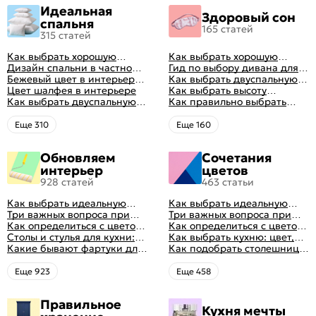
Идеальная
Здоровый сон
спальня
165 статей
315 статей
Как выбрать хорошую
Как выбрать хорошую
кровать для сна
Дизайн спальни в частном
кровать для сна
Гид по выбору дивана для
доме: множество идей
Бежевый цвет в интерьере
сна
Как выбрать двуспальную
оформления идеальных
спальни 2024, 40 красивых
Цвет шалфея в интерьере
кровать и матрас
Как выбрать высоту
интерьеров
интерьеров с фото
Как выбрать двуспальную
правильно: советы и фото в
матраса
Как правильно выбрать
кровать и матрас
интерьере
ортопедический матрас
правильно: советы и фото в
Eще 310
Eще 160
интерьере
Обновляем
Сочетания
интерьер
цветов
928 статей
463 статьи
Как выбрать идеальную
Как выбрать идеальную
планировку для кухни
Три важных вопроса при
планировку для кухни
Три важных вопроса при
выборе кухни: готовка,
Как определиться с цветом
выборе кухни: готовка,
Как определиться с цветом
посуда, комфорт
кухни: светлые, темные,
Столы и стулья для кухни:
посуда, комфорт
кухни: светлые, темные,
Как выбрать кухню: цвет,
яркие
советы по выбору
Какие бывают фартуки для
яркие
планировка, аксессуары
Как подобрать столешницу
кухни: как правильно
для кухни по цвету
выбрать
Eще 923
Eще 458
Правильное
Кухня мечты