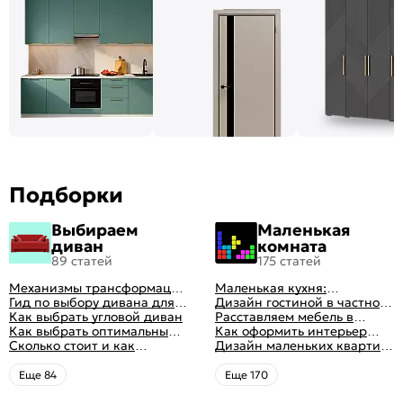
Подборки
Выбираем
Маленькая
диван
комната
89 статей
175 статей
Механизмы трансформации
Маленькая кухня:
диванов: все виды,
Гид по выбору дивана для
планировка, стили, цвет и
Дизайн гостиной в частном
особенности, плюсы и
сна
Как выбрать угловой диван
рисунок, реальные фото
доме: 50 вариантов с фото
Расставляем мебель в
минусы
Как выбрать оптимальный
гостиной: главные правила
Как оформить интерьер
цвет стен в гостиной: 50
Сколько стоит и как
рациональной планировки
однокомнатной квартиры:
Дизайн маленьких квартир:
фото и идей оформления
перетянуть диван
47 классных идей с фото
10 идей для дизайна
интерьера с фото
Eще 84
Eще 170