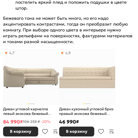
постелить яркий плед и положить подушки в цвете
штор.
Бежевого тона не может быть много, но его надо
акцентировать контрастами, тогда он преобразит любую
комнату. При выборе одного цвета в интерьере нужно
играть рельефами на поверхностях, фактурами материалов
и тонами разной насыщенности.
4,7
4,9
Диван угловой карнелла
Диван кухонный угловой бриз
левый экокожа бежевый
правый экокожа бежевый
дельфин
дельфин
84 990
46 990
₽
₽
106 238 ₽
-20%
В корзину
В корзину