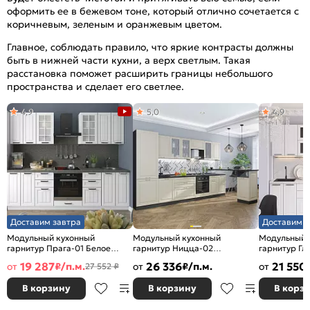
оформить ее в бежевом тоне, который отлично сочетается с
коричневым, зеленым и оранжевым цветом.
Главное, соблюдать правило, что яркие контрасты должны
быть в нижней части кухни, а верх светлым. Такая
расстановка поможет расширить границы небольшого
пространства и сделает его светлее.
4,9
5,0
4,9
Доставим завтра
Доставим з
Модульный кухонный
Модульный кухонный
Модульный 
гарнитур Прага-01 Белое
гарнитур Ницца-02
гарнитур Гл
дерево/Белый
Агат/Graphite 2140x3300x600
Силк/Graphi
19 287
26 336
21 550
от
₽/п.м.
от
₽/п.м.
от
27 552 ₽
2140x2600x600
В корзину
В корзину
В корз