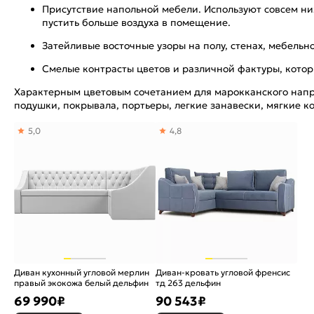
Присутствие напольной мебели. Используют совсем низ
пустить больше воздуха в помещение.
Затейливые восточные узоры на полу, стенах, мебельн
Смелые контрасты цветов и различной фактуры, кото
Характерным цветовым сочетанием для марокканского напра
подушки, покрывала, портьеры, легкие занавески, мягкие к
5,0
4,8
Диван кухонный угловой мерлин
Диван-кровать угловой френсис
правый экокожа белый дельфин
тд 263 дельфин
69 990
₽
90 543
₽