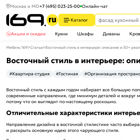
Москва и МО
+7 (495) 023-25-00
Онлайн-чат
Каталог
Акции и скидки
Кухни
Шкафы
Диваны
Кров
Мебель 169
Статьи
Восточный стиль в интерьере: описание и 50+ реа
Восточный стиль в интерьере: оп
#Квартира-студия
#Гостиная
#Организация простран
Восточный стиль с каждым годом набирает все большую поп
современные направления, где минимум деталей и вокруг м
потому что он выглядит по-настоящему роскошно.
Отличительные характеристики интерье
Направление дизайна в восточной стилистике часто выбира
и раскрыть основную идею этого чарующего стиля.