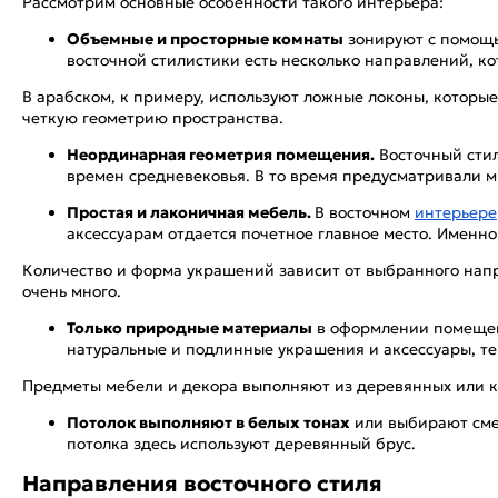
Рассмотрим основные особенности такого интерьера:
Объемные и просторные комнаты
зонируют с помощь
восточной стилистики есть несколько направлений, к
В арабском, к примеру, используют ложные локоны, котор
четкую геометрию пространства.
Неординарная геометрия помещения.
Восточный стил
времен средневековья. В то время предусматривали мн
Простая и лаконичная мебель.
В восточном
интерьере
аксессуарам отдается почетное главное место. Именн
Количество и форма украшений зависит от выбранного напр
очень много.
Только природные материалы
в оформлении помещени
натуральные и подлинные украшения и аксессуары, те
Предметы мебели и декора выполняют из деревянных или ка
Потолок выполняют в белых тонах
или выбирают смеж
потолка здесь используют деревянный брус.
Направления восточного стиля