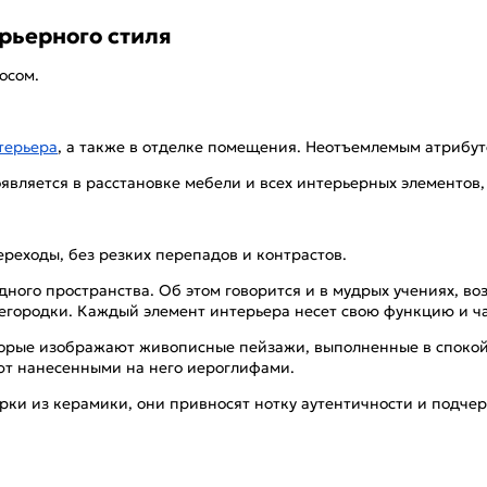
рьерного стиля
осом.
терьера
, а также в отделке помещения. Неотъемлемым атрибут
вляется в расстановке мебели и всех интерьерных элементов, 
ереходы, без резких перепадов и контрастов.
ного пространства. Об этом говорится и в мудрых учениях, во
егородки. Каждый элемент интерьера несет свою функцию и ча
торые изображают живописные пейзажи, выполненные в спокой
яют нанесенными на него иероглифами.
урки из керамики, они привносят нотку аутентичности и подч