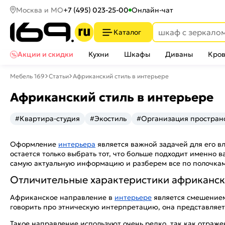
Москва и МО
+7 (495) 023-25-00
Онлайн-чат
Каталог
Акции и скидки
Кухни
Шкафы
Диваны
Кров
Мебель 169
Статьи
Африканский стиль в интерьере
Африканский стиль в интерьере
#Квартира-студия
#Экостиль
#Организация простран
Оформление
интерьера
является важной задачей для его вл
остается только выбрать тот, что больше подходит именно 
самую актуальную информацию и разберем все по полочкам
Отличительные характеристики африканск
Африканское направление в
интерьере
является смешением
говорить про этническую интерпретацию, она представляет
Такое направление используют очень редко, так как отраже