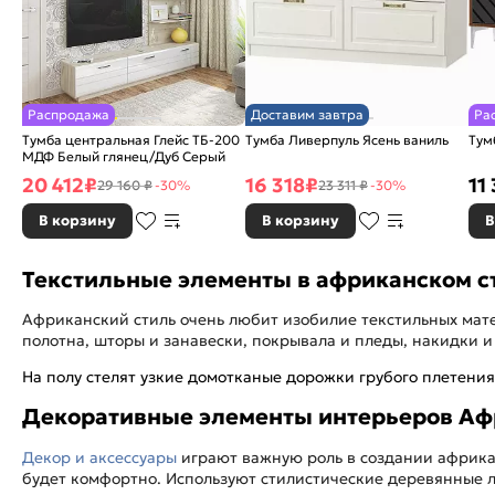
Распродажа
Доставим завтра
Ра
Тумба центральная Глейс ТБ-200
Тумба Ливерпуль Ясень ваниль
Тум
МДФ Белый глянец/Дуб Серый
20 412
₽
16 318
₽
11
29 160 ₽
-30%
23 311 ₽
-30%
В корзину
В корзину
В
Текстильные элементы в африканском с
Африканский стиль очень любит изобилие текстильных мате
полотна, шторы и занавески, покрывала и пледы, накидки 
На полу стелят узкие домотканые дорожки грубого плетени
Декоративные элементы интерьеров А
Декор и аксессуары
играют важную роль в создании африкан
будет комфортно. Используют стилистические деревянные лю