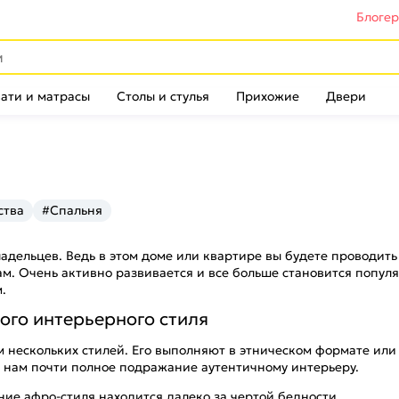
Блоге
ати и матрасы
Столы и стулья
Прихожие
Двери
ства
#Спальня
адельцев. Ведь в этом доме или квартире вы будете проводить
вам. Очень активно развивается и все больше становится попу
.
ого интерьерного стиля
 нескольких стилей. Его выполняют в этническом формате или 
 нам почти полное подражание аутентичному интерьеру.
ние афро-стиля находится далеко за чертой бедности.