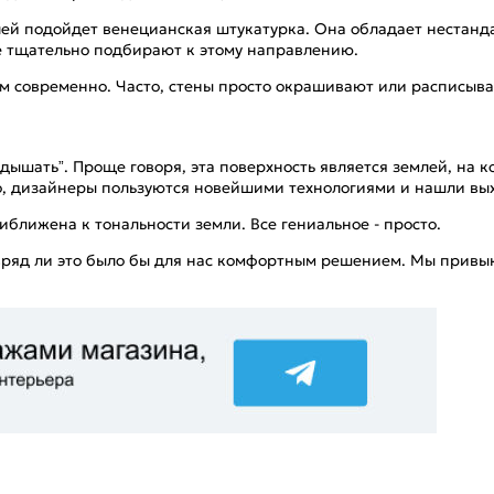
й подойдет венецианская штукатурка. Она обладает нестанда
ые тщательно подбирают к этому направлению.
ом современно. Часто, стены просто окрашивают или расписыв
ышать”. Проще говоря, эта поверхность является землей, на ко
о, дизайнеры пользуются новейшими технологиями и нашли вых
иближена к тональности земли. Все гениальное - просто.
 вряд ли это было бы для нас комфортным решением. Мы привык