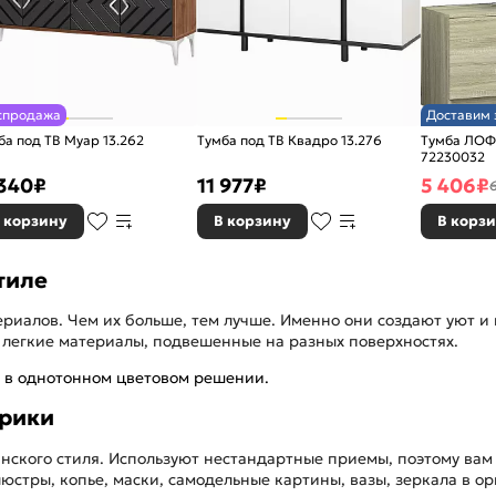
спродажа
Доставим 
ба под ТВ Муар 13.262
Тумба под ТВ Квадро 13.276
Тумба ЛОФ
72230032
 340
₽
11 977
₽
5 406
₽
 корзину
В корзину
В корз
тиле
риалов. Чем их больше, тем лучше. Именно они создают уют и
и легкие материалы, подвешенные на разных поверхностях.
я в однотонном цветовом решении.
фрики
ского стиля. Используют нестандартные приемы, поэтому вам 
стры, копье, маски, самодельные картины, вазы, зеркала в о