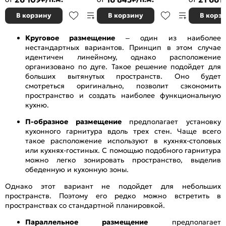
2140x1200/2000x600
2340x2390/1700x600
2500x2400/
В корзину
В корзину
В корз
Круговое размещение
– один из наиболее
нестандартных вариантов. Принцип в этом случае
идентичен линейному, однако расположение
организовано по дуге. Такое решение подойдет для
больших вытянутых пространств. Оно будет
смотреться оригинально, позволит сэкономить
пространство и создать наиболее функциональную
кухню.
П-образное размещение
предполагает установку
кухонного гарнитура вдоль трех стен. Чаще всего
такое расположение используют в кухнях-столовых
или кухнях-гостиных. С помощью подобного гарнитура
можно легко зонировать пространство, выделив
обеденную и кухонную зоны.
Однако этот вариант не подойдет для небольших
пространств. Поэтому его редко можно встретить в
пространствах со стандартной планировкой.
Параллельное размещение
предполагает