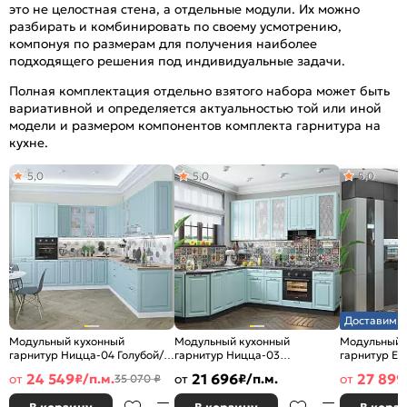
это не целостная стена, а отдельные модули. Их можно
разбирать и комбинировать по своему усмотрению,
компонуя по размерам для получения наиболее
подходящего решения под индивидуальные задачи.
Полная комплектация отдельно взятого набора может быть
вариативной и определяется актуальностью той или иной
модели и размером компонентов комплекта гарнитура на
кухне.
5,0
5,0
5,0
Доставим з
Модульный кухонный
Модульный кухонный
Модульный 
гарнитур Ницца-04 Голубой/
гарнитур Ницца-03
гарнитур Ев
Белый 2340x3200/2700x600
Голубой/Graphite
Белый/Graph
24 549
21 696
27 899
от
₽/п.м.
от
₽/п.м.
от
35 070 ₽
2340x1890/2400x600
2500x2400/