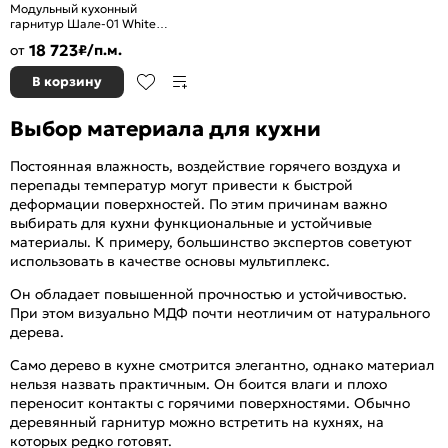
Модульный кухонный
гарнитур Шале-01 White
Dreamline/Белый
18 723
от
₽/п.м.
2140x2200x600
В корзину
Выбор материала для кухни
Постоянная влажность, воздействие горячего воздуха и
перепады температур могут привести к быстрой
деформации поверхностей. По этим причинам важно
выбирать для кухни функциональные и устойчивые
материалы. К примеру, большинство экспертов советуют
использовать в качестве основы мультиплекс.
Он обладает повышенной прочностью и устойчивостью.
При этом визуально МДФ почти неотличим от натурального
дерева.
Само дерево в кухне смотрится элегантно, однако материал
нельзя назвать практичным. Он боится влаги и плохо
переносит контакты с горячими поверхностями. Обычно
деревянный гарнитур можно встретить на кухнях, на
которых редко готовят.