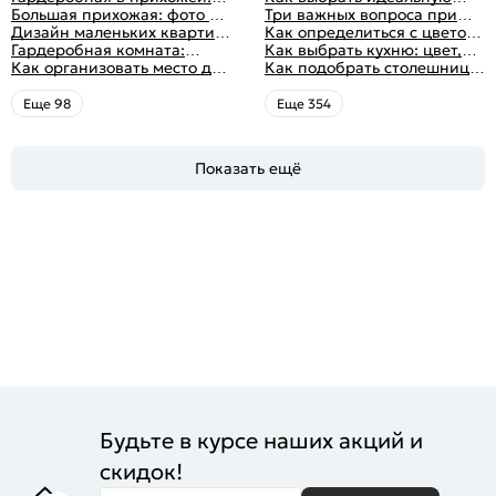
виды, фото в интерьере,
Большая прихожая: фото с
планировку для кухни
Три важных вопроса при
идеи дизайна
функциональным
Дизайн маленьких квартир:
выборе кухни: готовка,
Как определиться с цветом
распределением дизайна
10 идей для дизайна
Гардеробная комната:
посуда, комфорт
кухни: светлые, темные,
Как выбрать кухню: цвет,
интерьера с фото
дизайн, планировка, советы
Как организовать место для
яркие
планировка, аксессуары
Как подобрать столешницу
по обустройству,
хранения на балконе
для кухни по цвету
распространенные ошибки
Eще 98
Eще 354
Показать ещё
Будьте в курсе наших акций и
скидок!