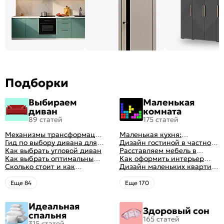
Подборки
Выбираем
Маленькая
диван
комната
89 статей
175 статей
Механизмы трансформации
Маленькая кухня:
диванов: все виды,
Гид по выбору дивана для
планировка, стили, цвет и
Дизайн гостиной в частном
особенности, плюсы и
сна
Как выбрать угловой диван
рисунок, реальные фото
доме: 50 вариантов с фото
Расставляем мебель в
минусы
Как выбрать оптимальный
гостиной: главные правила
Как оформить интерьер
цвет стен в гостиной: 50
Сколько стоит и как
рациональной планировки
однокомнатной квартиры:
Дизайн маленьких квартир:
фото и идей оформления
перетянуть диван
47 классных идей с фото
10 идей для дизайна
интерьера с фото
Eще 84
Eще 170
Идеальная
Здоровый сон
спальня
165 статей
315 статей