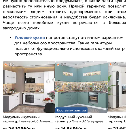
Не нужно дополнительно продумывать, в какой части кухни
разместить ту или иную зону. Прямой гарнитур позволит
нескольким людям готовить одновременно, при этом
вероятность столкновения и неудобства будет исключена.
Чаще всего подобные кухни встречаются в больших
загородных домах.
Угловые кухни
напротив станут отличным вариантом
для небольшого пространства. Такие гарнитуры
позволяют функционально использовать каждый метр
пространства.
5,0
5,0
4,9
Доставим завтра
Модульный кухонный
Модульный кухонный
Модульный 
гарнитур Глетчер-03 Айленд
гарнитур Флэт-02 Grey-green
гарнитур Ев
Силк/Graphite
In 2S/Белый
Антрацит/Б
26 109
16 845
21 661
от
₽/п.м.
от
₽/п.м.
от