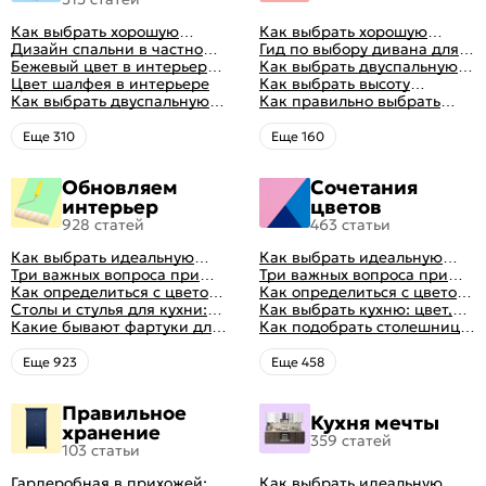
Как выбрать хорошую
Как выбрать хорошую
кровать для сна
Дизайн спальни в частном
кровать для сна
Гид по выбору дивана для
доме: множество идей
Бежевый цвет в интерьере
сна
Как выбрать двуспальную
оформления идеальных
спальни 2024, 40 красивых
Цвет шалфея в интерьере
кровать и матрас
Как выбрать высоту
интерьеров
интерьеров с фото
Как выбрать двуспальную
правильно: советы и фото в
матраса
Как правильно выбрать
кровать и матрас
интерьере
ортопедический матрас
правильно: советы и фото в
Eще 310
Eще 160
интерьере
Обновляем
Сочетания
интерьер
цветов
928 статей
463 статьи
Как выбрать идеальную
Как выбрать идеальную
планировку для кухни
Три важных вопроса при
планировку для кухни
Три важных вопроса при
выборе кухни: готовка,
Как определиться с цветом
выборе кухни: готовка,
Как определиться с цветом
посуда, комфорт
кухни: светлые, темные,
Столы и стулья для кухни:
посуда, комфорт
кухни: светлые, темные,
Как выбрать кухню: цвет,
яркие
советы по выбору
Какие бывают фартуки для
яркие
планировка, аксессуары
Как подобрать столешницу
кухни: как правильно
для кухни по цвету
выбрать
Eще 923
Eще 458
Правильное
Кухня мечты
хранение
359 статей
103 статьи
Гардеробная в прихожей:
Как выбрать идеальную