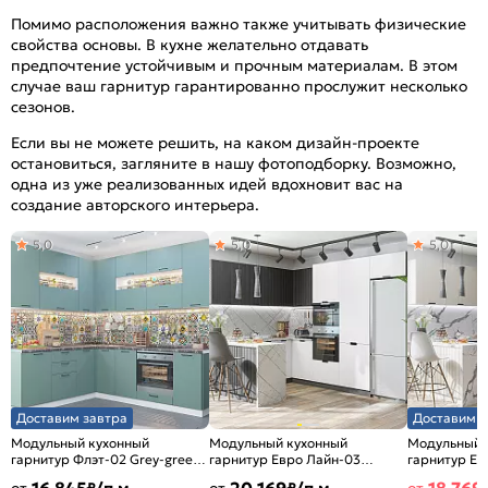
Помимо расположения важно также учитывать физические
свойства основы. В кухне желательно отдавать
предпочтение устойчивым и прочным материалам. В этом
случае ваш гарнитур гарантированно прослужит несколько
сезонов.
Если вы не можете решить, на каком дизайн-проекте
остановиться, загляните в нашу фотоподборку. Возможно,
одна из уже реализованных идей вдохновит вас на
создание авторского интерьера.
5,0
5,0
5,0
Доставим завтра
Доставим з
Модульный кухонный
Модульный кухонный
Модульный 
гарнитур Флэт-02 Grey-green
гарнитур Евро Лайн-03
гарнитур Ев
In 2S/Белый
Белый/Graphite
Антрацит/Б