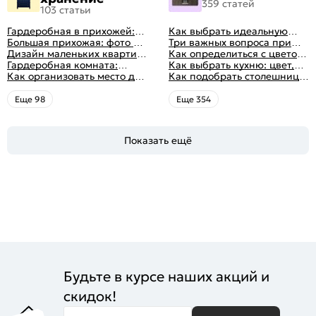
359 статей
103 статьи
Гардеробная в прихожей:
Как выбрать идеальную
виды, фото в интерьере,
Большая прихожая: фото с
планировку для кухни
Три важных вопроса при
идеи дизайна
функциональным
Дизайн маленьких квартир:
выборе кухни: готовка,
Как определиться с цветом
распределением дизайна
10 идей для дизайна
Гардеробная комната:
посуда, комфорт
кухни: светлые, темные,
Как выбрать кухню: цвет,
интерьера с фото
дизайн, планировка, советы
Как организовать место для
яркие
планировка, аксессуары
Как подобрать столешницу
по обустройству,
хранения на балконе
для кухни по цвету
распространенные ошибки
Eще 98
Eще 354
Показать ещё
Будьте в курсе наших акций и
скидок!