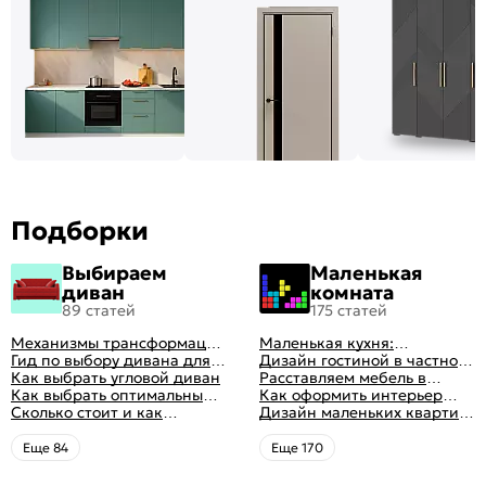
Подборки
Выбираем
Маленькая
диван
комната
89 статей
175 статей
Механизмы трансформации
Маленькая кухня:
диванов: все виды,
Гид по выбору дивана для
планировка, стили, цвет и
Дизайн гостиной в частном
особенности, плюсы и
сна
Как выбрать угловой диван
рисунок, реальные фото
доме: 50 вариантов с фото
Расставляем мебель в
минусы
Как выбрать оптимальный
гостиной: главные правила
Как оформить интерьер
цвет стен в гостиной: 50
Сколько стоит и как
рациональной планировки
однокомнатной квартиры:
Дизайн маленьких квартир:
фото и идей оформления
перетянуть диван
47 классных идей с фото
10 идей для дизайна
интерьера с фото
Eще 84
Eще 170