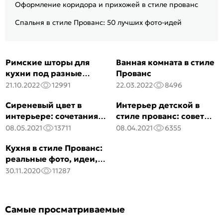
Оформление коридора и прихожей в стиле прованс
Спальня в стиле Прованс: 50 лучших фото-идей
Римские шторы для
Ванная комната в стиле
кухни под разные
Прованс
стили интерьера с
21.10.2022
12991
22.03.2022
8496
красивыми фото
Сиреневый цвет в
Интерьер детской в
интерьере: сочетания,
стиле прованс: советы
мебель и декор, 50
и правила оформления
08.05.2021
13711
08.04.2021
6355
реальных фото
Кухня в стиле Прованс:
реальные фото, идеи,
примеры, советы
30.11.2020
11287
Самые просматриваемые