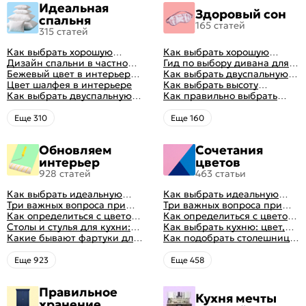
Идеальная
Здоровый сон
спальня
165 статей
315 статей
Как выбрать хорошую
Как выбрать хорошую
кровать для сна
Дизайн спальни в частном
кровать для сна
Гид по выбору дивана для
доме: множество идей
Бежевый цвет в интерьере
сна
Как выбрать двуспальную
оформления идеальных
спальни 2024, 40 красивых
Цвет шалфея в интерьере
кровать и матрас
Как выбрать высоту
интерьеров
интерьеров с фото
Как выбрать двуспальную
правильно: советы и фото в
матраса
Как правильно выбрать
кровать и матрас
интерьере
ортопедический матрас
правильно: советы и фото в
Eще 310
Eще 160
интерьере
Обновляем
Сочетания
интерьер
цветов
928 статей
463 статьи
Как выбрать идеальную
Как выбрать идеальную
планировку для кухни
Три важных вопроса при
планировку для кухни
Три важных вопроса при
выборе кухни: готовка,
Как определиться с цветом
выборе кухни: готовка,
Как определиться с цветом
посуда, комфорт
кухни: светлые, темные,
Столы и стулья для кухни:
посуда, комфорт
кухни: светлые, темные,
Как выбрать кухню: цвет,
яркие
советы по выбору
Какие бывают фартуки для
яркие
планировка, аксессуары
Как подобрать столешницу
кухни: как правильно
для кухни по цвету
выбрать
Eще 923
Eще 458
Правильное
Кухня мечты
хранение