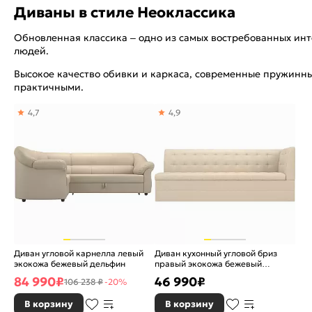
Диваны в стиле Неоклассика
Обновленная классика – одно из самых востребованных инт
людей.
Высокое качество обивки и каркаса, современные пружинн
практичными.
4,7
4,9
Диван угловой карнелла левый
Диван кухонный угловой бриз
экокожа бежевый дельфин
правый экокожа бежевый
дельфин
84 990
₽
46 990
₽
106 238 ₽
-20%
В корзину
В корзину