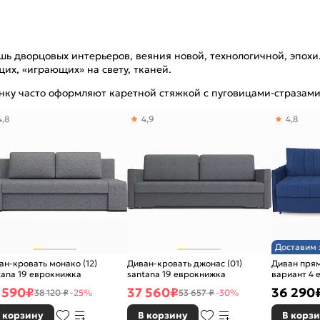
ошь дворцовых интерьеров, веяния новой, технологичной, эпохи
их, «играющих» на свету, тканей.
нку часто оформляют каретной стяжкой с пуговицами-стразам
4,8
4,9
4,8
Доставим 
ан-кровать монако (12)
Диван-кровать джонас (01)
Диван прям
tana 19 еврокнижка
santana 19 еврокнижка
вариант 4 
 590
₽
37 560
₽
36 290
38 120 ₽
-25%
53 657 ₽
-30%
 корзину
В корзину
В корз