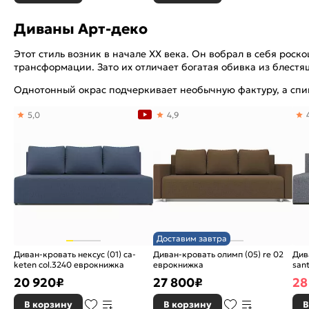
Диваны Арт-деко
Этот стиль возник в начале XX века. Он вобрал в себя роск
трансформации. Зато их отличает богатая обивка из блестящ
Однотонный окрас подчеркивает необычную фактуру, а спи
5,0
4,9
Доставим завтра
Диван-кровать нексус (01) ca-
Диван-кровать олимп (05) re 02
Див
keten col.3240 еврокнижка
еврокнижка
san
20 920
₽
27 800
₽
28
В корзину
В корзину
В