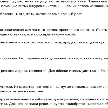
овые подлокотники не уступают по высоте спинке. Подвижные 
с помощью витых шнуров с кистями, широких петель из ткани, 
боковины, отдыхать, вытягиваясь в полный рост.
едназначенная для частных домов, просторных квартир. Узнать
дных оттенках, или по-современному яркой.
ониальном и неоклассическом стиле, придают помещению уют.
ой роскоши. Ее спирально-закругленные линии, тонкие выгнуты
езного дерева, позолотой. Для обивки используют ткани благ
 Англии. Их характерные черты – загнутые спиралью, высокие 
ами, в технике капитоне.
ру использования – кабинеты руководителей, солидных и сост
сика. Для неоклассики рекомендуется приобретать модели с об