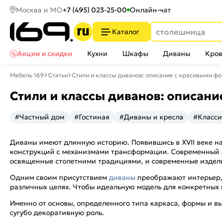
Москва и МО
+7 (495) 023-25-00
Онлайн-чат
Каталог
Акции и скидки
Кухни
Шкафы
Диваны
Кров
Мебель 169
Статьи
Стили и классы диванов: описание с красивыми фо
Стили и классы диванов: описани
#Частный дом
#Гостиная
#Диваны и кресла
#Класси
Диваны имеют длинную историю. Появившись в XVII веке н
конструкций с механизмами трансформации. Современный а
освященные столетними традициями, и современные издел
Одним своим присутствием
диваны
преображают интерьер, 
различных целях. Чтобы идеальную модель для конкретных 
Именно от основы, определенного типа каркаса, формы и в
сугубо декоративную роль.