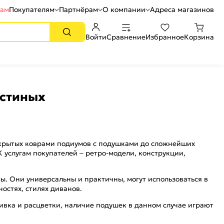
рам
Покупателям
Партнёрам
О компании
Адреса магазинов
Войти
Сравнение
Избранное
Корзина
остиных
окрытых коврами подиумов с подушками до сложнейших
услугам покупателей – ретро-модели, конструкции,
. Они универсальны и практичны, могут использоваться в
остях, стилях диванов.
ивка и расцветки, наличие подушек в данном случае играют