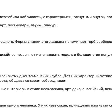
втомобили-кабриолеты, с характерными, загнутыми внутрь, 
арт, постмодерн, лаунж, гламур.
рошлого. Форма спинки этого дивана напоминает горб верблюд
изайнов позволяют использовать модель в большинстве популя
я закрытых джентльменских клубов. Для них характерны четк
рота, общаясь со своим собеседником.
е интерьеры в стиле неоклассика, арт-деко, английский, вен
ля одного человека. У них невысокая, причудливо изогнутая с