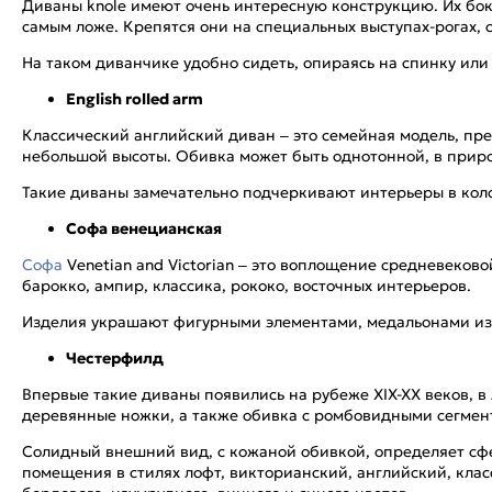
Диваны knole имеют очень интересную конструкцию. Их бок
самым ложе. Крепятся они на специальных выступах-рогах, 
На таком диванчике удобно сидеть, опираясь на спинку или 
English rolled arm
Классический английский диван – это семейная модель, пр
небольшой высоты. Обивка может быть однотонной, в приро
Такие диваны замечательно подчеркивают интерьеры в кол
Софа венецианская
Софа
Venetian and Victorian – это воплощение средневеков
барокко, ампир, классика, рококо, восточных интерьеров.
Изделия украшают фигурными элементами, медальонами из р
Честерфилд
Впервые такие диваны появились на рубеже XIX-XX веков, в
деревянные ножки, а также обивка с ромбовидными сегмент
Солидный внешний вид, с кожаной обивкой, определяет сфе
помещения в стилях лофт, викторианский, английский, клас