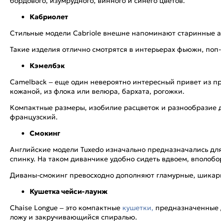
бордового, изумрудного, винного и синего цветов.
Кабриолет
Стильные модели Cabriole внешне напоминают старинные а
Такие изделия отлично смотрятся в интерьерах фьюжн, поп-
Кэмелбэк
Camelback – еще один невероятно интересный привет из п
кожаной, из флока или велюра, бархата, рогожки.
Компактные размеры, изобилие расцветок и разнообразие д
французский.
Смокинг
Английские модели Tuxedo изначально предназначались дл
спинку. На таком диванчике удобно сидеть вдвоем, вполобо
Диваны-смокинг превосходно дополняют гламурные, шикарны
Кушетка чейси-лаунж
Chaise Longue – это компактные
кушетки,
предназначенные д
ложу и закручивающийся спиралью.