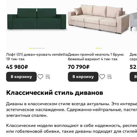
Лофт (01) диван-кровать vendetta
Диван прямой неаполь 1 бруно
Див
19 тик-так
бежевый вариант 4 тик-так
сер
45 980
₽
70 790
₽
52
В корзину
В корзину
В
Классический стиль диванов
Диваны в классическом стиле всегда актуальны. Это интерь
эстетическое наслаждение. Сдержанно-нейтральные, пасте
элегантных спален.
Классические модели воплощают в себе надежность, респек
или гобеленовой обивки, такие диваны подходят для стилей