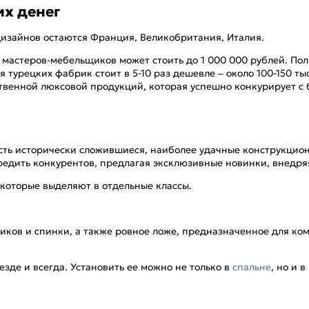
их денег
дизайнов остаются Франция, Великобритания, Италия.
 мастеров-мебельщиков может стоить до 1 000 000 рублей. По
 турецких фабрик стоит в 5-10 раз дешевле – около 100-150 ты
венной люксовой продукций, которая успешно конкурирует с 
 Есть исторически сложившиеся, наиболее удачные конструкци
редить конкурентов, предлагая эксклюзивные новинки, внедря
 которые выделяют в отдельные классы.
иков и спинки, а также ровное ложе, предназначенное для ко
зде и всегда. Установить ее можно не только в
спальне
, но и в