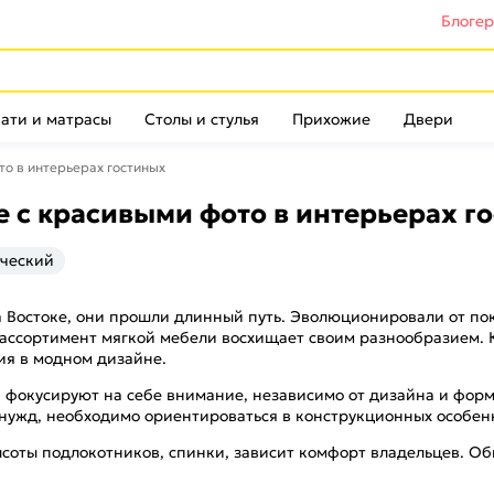
Блоге
ати и матрасы
Столы и стулья
Прихожие
Двери
то в интерьерах гостиных
е с красивыми фото в интерьерах г
ческий
а Востоке, они прошли длинный путь. Эволюционировали от п
ссортимент мягкой мебели восхищает своим разнообразием. К 
ия в модном дизайне.
фокусируют на себе внимание, независимо от дизайна и формы
нужд, необходимо ориентироваться в конструкционных особенн
ысоты подлокотников, спинки, зависит комфорт владельцев. Об