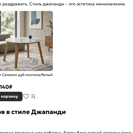
 и раздражать. Стиль джапанди – это эстетика минимализма.
5,0
л Семвэлл дуб монтана/белый
 140
₽
 корзину
в в стиле Джапанди
остая покраска или побелка. Бетон безо всякой отделки тоже 