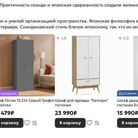
 Практичность сканди и японская сдержанность создали велико
 и умелой организацией пространства. Японская философия ва
ерьере. Скандинавский стиль близок японскому, так что их ок
4,8
4,8
5,0
спродажа
Доставим 
ф Остин 13.224 Серый Графит
Шкаф для одежды "Калгари"
Шкаф двух
 вотан
гостиная
гостиная Б
 479
₽
23 990
₽
15 990
 корзину
В корзину
В корз