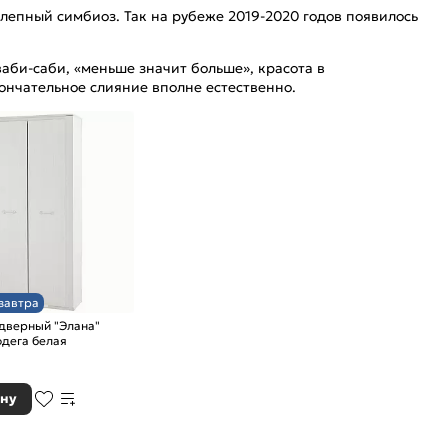
лепный симбиоз. Так на рубеже 2019-2020 годов появилось
би-саби, «меньше значит больше», красота в
ончательное слияние вполне естественно.
завтра
дверный "Элана"
одега белая
₽
ину