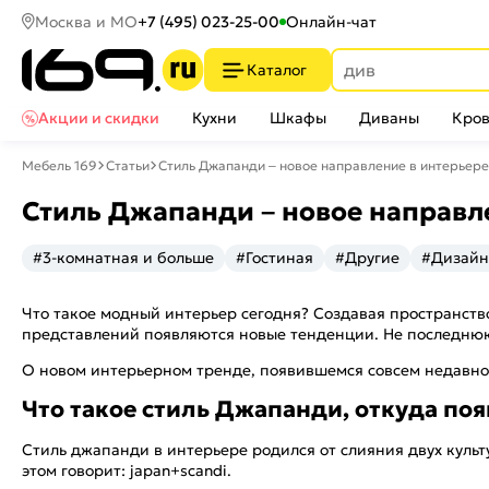
Москва и МО
+7 (495) 023-25-00
Онлайн-чат
Каталог
Акции и скидки
Кухни
Шкафы
Диваны
Кров
Мебель 169
Статьи
Стиль Джапанди – новое направление в интерьере
Стиль Джапанди – новое направле
#3-комнатная и больше
#Гостиная
#Другие
#Дизайн
Что такое модный интерьер сегодня? Создавая пространств
представлений появляются новые тенденции. Не последнюю 
О новом интерьерном тренде, появившемся совсем недавно,
Что такое стиль Джапанди, откуда поя
Стиль джапанди в интерьере родился от слияния двух культ
этом говорит: japan+scandi.