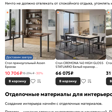
Ничто не должно отвлекать от спокойного отдыха, утомлять
4,6
5,0
Доставим завтра
Стол прямоугольный Assen
Стол CREMONA 140 HIGH GLOSS
Сто
Бронза
STATUARIO Белый мрамор
глянцевый, керамика/ черный
10 706
₽
66 075
₽
31
15 294 ₽
-30%
В корзину
В корзину
В
Отделочные материалы для интерьеро
Создание интерьера начнём с отделочных материалов.
Потолок – никаких сложных многоуровневых конструкций. Пр