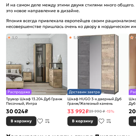
И на самом деле между этими двумя стилями много общего.
это новое направление в дизайне.
Япония всегда привлекала европейцев своим рационализмом
несовершенстве пришлась очень ко двору в нордическом инт
5,0
5,0
Распродажа
Доставим завтра
Ра
Трувор Шкаф 13.204 Дуб Гранж
Шкаф HUGO 3-х дверный Дуб
Шка
Песочный, Интра
Гранж/Железный камень
Дуб
30 024
₽
33 992
₽
20
39 990 ₽
-15%
В корзину
В корзину
В