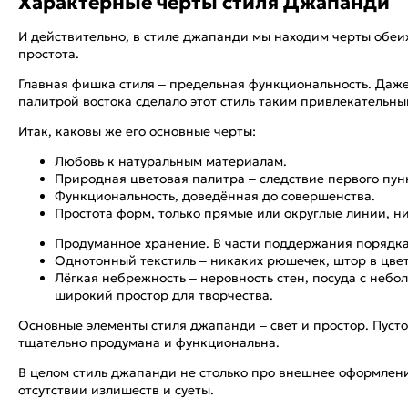
Характерные черты стиля Джапанди
И действительно, в стиле джапанди мы находим черты обеих
простота.
Главная фишка стиля – предельная функциональность. Даже
палитрой востока сделало этот стиль таким привлекательны
Итак, каковы же его основные черты:
Любовь к натуральным материалам.
Природная цветовая палитра – следствие первого пун
Функциональность, доведённая до совершенства.
Простота форм, только прямые или округлые линии, н
Продуманное хранение. В части поддержания порядка
Однотонный текстиль – никаких рюшечек, штор в цвет
Лёгкая небрежность – неровность стен, посуда с неб
широкий простор для творчества.
Основные элементы стиля джапанди – свет и простор. Пусто
тщательно продумана и функциональна.
В целом стиль джапанди не столько про внешнее оформление
отсутствии излишеств и суеты.