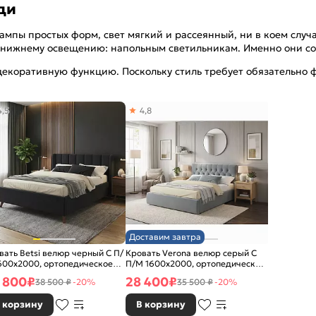
ди
ампы простых форм, свет мягкий и рассеянный, ни в коем случ
я нижнему освещению: напольным светильникам. Именно они со
 декоративную функцию. Поскольку стиль требует обязательно
4,5
4,8
Доставим завтра
вать Betsi велюр черный С П/
Кровать Verona велюр серый С
600x2000, ортопедическое
П/М 1600x2000, ортопедическое
ование, изголовье мягкое
основание, изголовье мягкое
 800
₽
28 400
₽
38 500 ₽
-20%
35 500 ₽
-20%
 корзину
В корзину