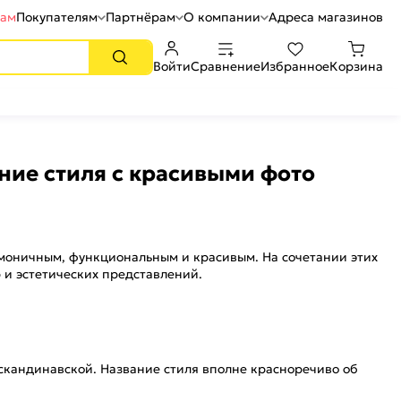
рам
Покупателям
Партнёрам
О компании
Адреса магазинов
Войти
Сравнение
Избранное
Корзина
ние стиля с красивыми фото
рмоничным, функциональным и красивым. На сочетании этих
 и эстетических представлений.
 скандинавской. Название стиля вполне красноречиво об