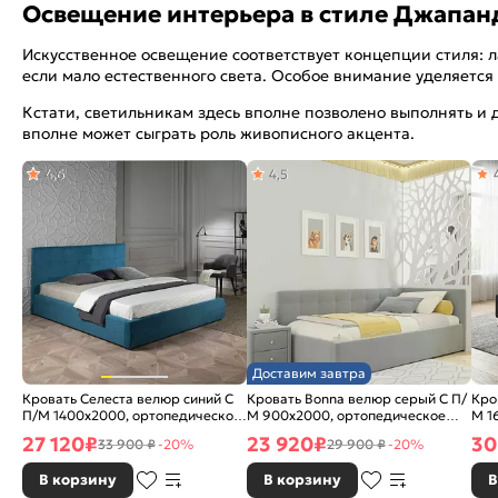
Освещение интерьера в стиле Джапан
Искусственное освещение соответствует концепции стиля: л
если мало естественного света. Особое внимание уделяетс
Кстати, светильникам здесь вполне позволено выполнять и
вполне может сыграть роль живописного акцента.
4,6
4,5
Доставим завтра
Кровать Селеста велюр синий С
Кровать Bonna велюр серый С П/
Кро
П/М 1400x2000, ортопедическое
М 900x2000, ортопедическое
М 1
основание, изголовье мягкое
основание, изголовье мягкое
осн
27 120
₽
23 920
₽
30
33 900 ₽
-20%
29 900 ₽
-20%
В корзину
В корзину
В