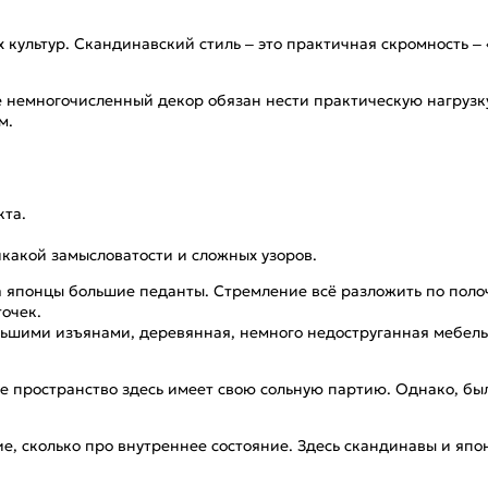
 культур. Скандинавский стиль – это практичная скромность – 
 немногочисленный декор обязан нести практическую нагрузку
м.
кта.
икакой замысловатости и сложных узоров.
 японцы большие педанты. Стремление всё разложить по поло
очек.
ольшими изъянами, деревянная, немного недоструганная мебел
е пространство здесь имеет свою сольную партию. Однако, бы
, сколько про внутреннее состояние. Здесь скандинавы и япон