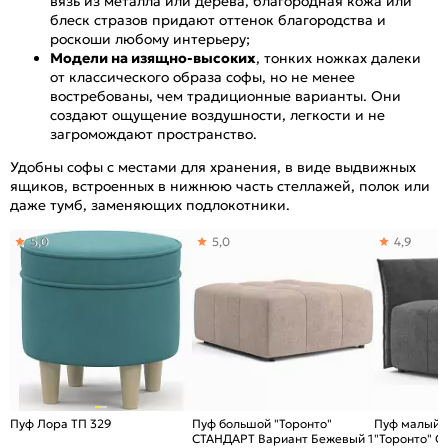
вязь из металла или дерева, благородная кожа или
блеск стразов придают оттенок благородства и
роскоши любому интерьеру;
Модели на изящно-высоких
, тонких ножках далеки
от классического образа софы, но не менее
востребованы, чем традиционные варианты. Они
создают ощущение воздушности, легкости и не
загромождают пространство.
Удобны софы с местами для хранения, в виде выдвижных
ящиков, встроенных в нижнюю часть стеллажей, полок или
даже тумб, заменяющих подлокотники.
5,0
5,0
4,9
Пуф Лора ТП 329
Пуф большой "Торонто"
Пуф малый с
СТАНДАРТ Вариант Бежевый 1
"Торонто" 