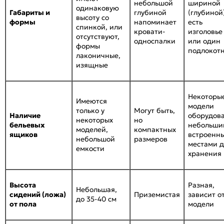
небольшой
шириной
одинаковую
Габариты и
глубиной
(глубиной)
высоту со
формы
напоминает
есть
спинкой, или
кровати-
изголовье
отсутствуют,
односпалки
или один
формы
подлокот
лаконичные,
изящные
Некоторы
Имеются
модели
только у
Могут быть,
Наличие
оборудов
некоторых
но
бельевых
небольши
моделей,
компактных
ящиков
встроенн
небольшой
размеров
местами д
емкости
хранения
Высота
Разная,
Небольшая,
сидений (ложа)
Приземистая
зависит о
до 35-40 см
от пола
модели