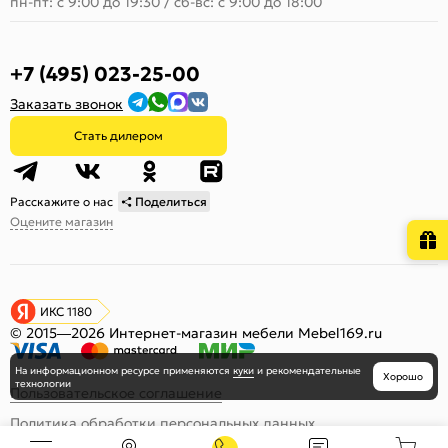
пн-пт: с 9:00 до 19:30
/
сб-вс: с 9:00 до 18:00
+7 (495) 023-25-00
Заказать звонок
Стать дилером
Расскажите о нас
Поделиться
Оцените магазин
ИКС 1180
© 2015—2026 Интернет-магазин мебели Mebel169.ru
На информационном ресурсе
применяются
куки
и рекомендательные
Хорошо
технологии
Пользовательское соглашение
Политика обработки персональных данных