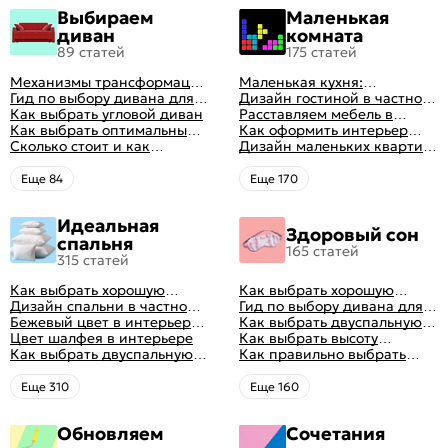
Выбираем
Маленькая
диван
комната
89 статей
175 статей
Механизмы трансформации
Маленькая кухня:
диванов: все виды,
Гид по выбору дивана для
планировка, стили, цвет и
Дизайн гостиной в частном
особенности, плюсы и
сна
Как выбрать угловой диван
рисунок, реальные фото
доме: 50 вариантов с фото
Расставляем мебель в
минусы
Как выбрать оптимальный
гостиной: главные правила
Как оформить интерьер
цвет стен в гостиной: 50
Сколько стоит и как
рациональной планировки
однокомнатной квартиры:
Дизайн маленьких квартир:
фото и идей оформления
перетянуть диван
47 классных идей с фото
10 идей для дизайна
интерьера с фото
Eще 84
Eще 170
Идеальная
Здоровый сон
спальня
165 статей
315 статей
Как выбрать хорошую
Как выбрать хорошую
кровать для сна
Дизайн спальни в частном
кровать для сна
Гид по выбору дивана для
доме: множество идей
Бежевый цвет в интерьере
сна
Как выбрать двуспальную
оформления идеальных
спальни 2024, 40 красивых
Цвет шалфея в интерьере
кровать и матрас
Как выбрать высоту
интерьеров
интерьеров с фото
Как выбрать двуспальную
правильно: советы и фото в
матраса
Как правильно выбрать
кровать и матрас
интерьере
ортопедический матрас
правильно: советы и фото в
Eще 310
Eще 160
интерьере
Обновляем
Сочетания