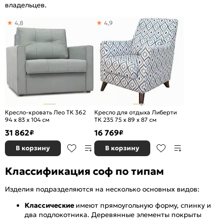
владельцев.
4,8
4,9
Кресло-кровать Лео ТК 362
Кресло для отдыха Либерти
94 x 83 x 104 см
ТК 235 75 x 89 x 87 см
31 862
16 769
₽
₽
В корзину
В корзину
Классификация соф по типам
Изделия подразделяются на несколько основных видов:
Классические
имеют прямоугольную форму, спинку и
два подлокотника. Деревянные элементы покрыты