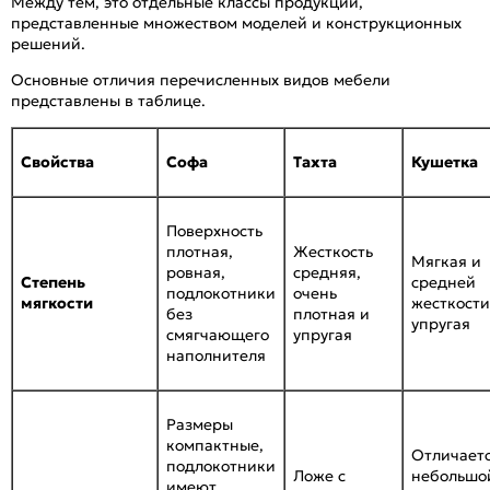
Между тем, это отдельные классы продукции,
представленные множеством моделей и конструкционных
решений.
Основные отличия перечисленных видов мебели
представлены в таблице.
Свойства
Софа
Тахта
Кушетка
Поверхность
плотная,
Жесткость
Мягкая и
ровная,
средняя,
Степень
средней
подлокотники
очень
мягкости
жесткости
без
плотная и
упругая
смягчающего
упругая
наполнителя
Размеры
компактные,
Отличает
подлокотники
Ложе с
небольшо
имеют