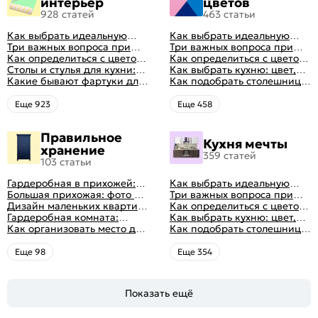
интерьер
цветов
928 статей
463 статьи
Как выбрать идеальную
Как выбрать идеальную
планировку для кухни
Три важных вопроса при
планировку для кухни
Три важных вопроса при
выборе кухни: готовка,
Как определиться с цветом
выборе кухни: готовка,
Как определиться с цветом
посуда, комфорт
кухни: светлые, темные,
Столы и стулья для кухни:
посуда, комфорт
кухни: светлые, темные,
Как выбрать кухню: цвет,
яркие
советы по выбору
Какие бывают фартуки для
яркие
планировка, аксессуары
Как подобрать столешницу
кухни: как правильно
для кухни по цвету
выбрать
Eще 923
Eще 458
Правильное
Кухня мечты
хранение
359 статей
103 статьи
Гардеробная в прихожей:
Как выбрать идеальную
виды, фото в интерьере,
Большая прихожая: фото с
планировку для кухни
Три важных вопроса при
идеи дизайна
функциональным
Дизайн маленьких квартир:
выборе кухни: готовка,
Как определиться с цветом
распределением дизайна
10 идей для дизайна
Гардеробная комната:
посуда, комфорт
кухни: светлые, темные,
Как выбрать кухню: цвет,
интерьера с фото
дизайн, планировка, советы
Как организовать место для
яркие
планировка, аксессуары
Как подобрать столешницу
по обустройству,
хранения на балконе
для кухни по цвету
распространенные ошибки
Eще 98
Eще 354
Показать ещё