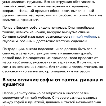
устанавливать пружины. Вся конструкция обтягивалась
тонкой кожей, вышитыми шелковыми материалами,
коврами. Изящный предмет обстановки, выполненный
руками лучших мастеров, могли приобрести только богатые
вельможи, правители.
Попав в Европу, софа видоизменилась. Она приобрела
тонкие, невысокие ножки, вычурно выгнутые спинки.
Сегодня софой называют разновидность
мягкой мебели
, с
глубоким, ровным и достаточно жестким сиденьем.
По традиции, высота подлокотников должна быть равна
спинке, а сама конструкция иметь изящно-вычурный,
резной вид. Но современные производители предлагают
массу необычных, эксклюзивных вариантов. В том числе –
софы на невысоких ножках, без спинок и подлокотников, но
с эргономично выгнутым, ортопедическим матрасом.
В чем отличие софы от тахты, дивана и
кушетки
Неспециалисту сложно разобраться в многообразии
современной мягкой мебели. С первого взгляда разница
между софой и кушеткой, диваном и тахтой незначительна.