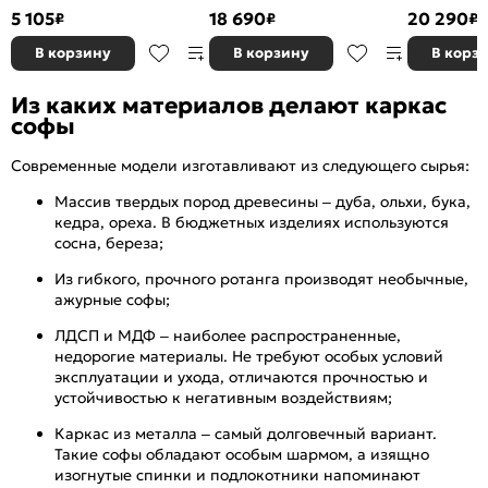
Вариант 3
5 105
18 690
20 290
₽
₽
₽
В корзину
В корзину
В корз
Из каких материалов делают каркас
софы
Современные модели изготавливают из следующего сырья:
Массив твердых пород древесины – дуба, ольхи, бука,
кедра, ореха. В бюджетных изделиях используются
сосна, береза;
Из гибкого, прочного ротанга производят необычные,
ажурные софы;
ЛДСП и МДФ – наиболее распространенные,
недорогие материалы. Не требуют особых условий
эксплуатации и ухода, отличаются прочностью и
устойчивостью к негативным воздействиям;
Каркас из металла – самый долговечный вариант.
Такие софы обладают особым шармом, а изящно
изогнутые спинки и подлокотники напоминают