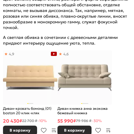
полностью соответствовать общей обстановке, отделке
комнаты, не вызывая диссонанса. Так, например, мятная,
розовая или синяя обивка, плавно-округлые линии, вносят
разнообразие в монохромную гамму, служат фокусной
точкой.
А светлая обивка в сочетании с древесными деталями
придают интерьеру ощущение уюта, тепла.
4,9
4,6
Диван-кровать бомонд (01)
Диван книжка анна экокожа
boston 20 клик-кляк
бежевый книжка
20 430
55 990
₽
₽
22 700 ₽
-10%
79 986 ₽
-30%
В корзину
В корзину