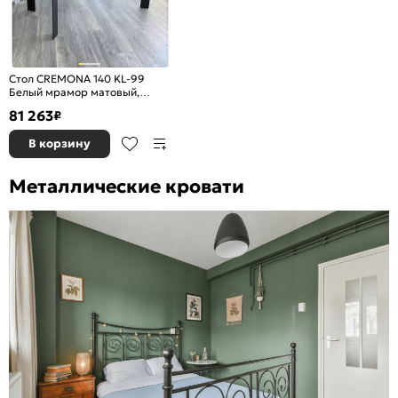
Стол CREMONA 140 KL-99
Белый мрамор матовый,
итальянская керамика/
81 263
₽
черный
В корзину
Металлические кровати