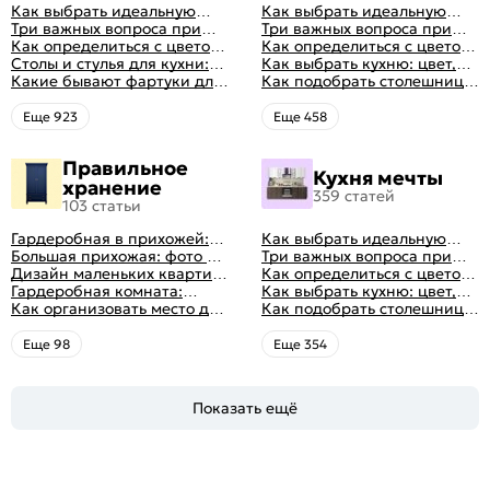
Как выбрать идеальную
Как выбрать идеальную
планировку для кухни
Три важных вопроса при
планировку для кухни
Три важных вопроса при
выборе кухни: готовка,
Как определиться с цветом
выборе кухни: готовка,
Как определиться с цветом
посуда, комфорт
кухни: светлые, темные,
Столы и стулья для кухни:
посуда, комфорт
кухни: светлые, темные,
Как выбрать кухню: цвет,
яркие
советы по выбору
Какие бывают фартуки для
яркие
планировка, аксессуары
Как подобрать столешницу
кухни: как правильно
для кухни по цвету
выбрать
Eще 923
Eще 458
Правильное
Кухня мечты
хранение
359 статей
103 статьи
Гардеробная в прихожей:
Как выбрать идеальную
виды, фото в интерьере,
Большая прихожая: фото с
планировку для кухни
Три важных вопроса при
идеи дизайна
функциональным
Дизайн маленьких квартир:
выборе кухни: готовка,
Как определиться с цветом
распределением дизайна
10 идей для дизайна
Гардеробная комната:
посуда, комфорт
кухни: светлые, темные,
Как выбрать кухню: цвет,
интерьера с фото
дизайн, планировка, советы
Как организовать место для
яркие
планировка, аксессуары
Как подобрать столешницу
по обустройству,
хранения на балконе
для кухни по цвету
распространенные ошибки
Eще 98
Eще 354
Показать ещё