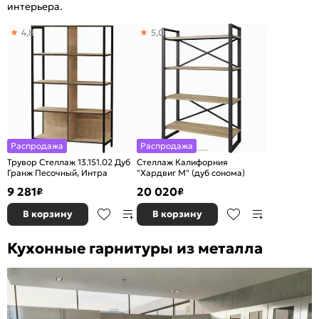
интерьера.
4,8
5,0
Распродажа
Распродажа
Трувор Стеллаж 13.151.02 Дуб
Стеллаж Калифорния
Гранж Песочный, Интра
"Хардвиг M" (дуб сонома)
9 281
20 020
₽
₽
В корзину
В корзину
Кухонные гарнитуры из металла