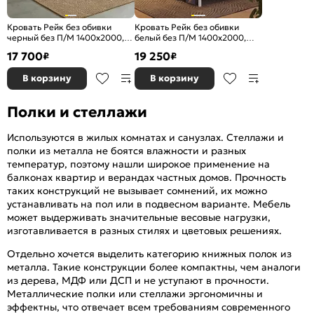
Кровать Рейк без обивки
Кровать Рейк без обивки
черный без П/М 1400x2000,
белый без П/М 1400x2000,
ортопедическое основание,
ортопедическое основание,
17 700
19 250
₽
₽
изголовье жесткое
изголовье жесткое
В корзину
В корзину
Полки и стеллажи
Используются в жилых комнатах и санузлах. Стеллажи и
полки из металла не боятся влажности и разных
температур, поэтому нашли широкое применение на
балконах квартир и верандах частных домов. Прочность
таких конструкций не вызывает сомнений, их можно
устанавливать на пол или в подвесном варианте. Мебель
может выдерживать значительные весовые нагрузки,
изготавливается в разных стилях и цветовых решениях.
Отдельно хочется выделить категорию книжных полок из
металла. Такие конструкции более компактны, чем аналоги
из дерева, МДФ или ДСП и не уступают в прочности.
Металлические полки или стеллажи эргономичны и
эффектны, что отвечает всем требованиям современного