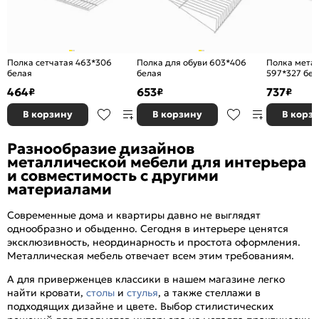
Полка сетчатая 463*306
Полка для обуви 603*406
Полка мета
белая
белая
597*327 бел
464
653
737
₽
₽
₽
В корзину
В корзину
В корз
Разнообразие дизайнов
металлической мебели для интерьера
и совместимость с другими
материалами
Современные дома и квартиры давно не выглядят
однообразно и обыденно. Сегодня в интерьере ценятся
эксклюзивность, неординарность и простота оформления.
Металлическая мебель отвечает всем этим требованиям.
А для приверженцев классики в нашем магазине легко
найти кровати,
столы
и
стулья
, а также стеллажи в
подходящих дизайне и цвете. Выбор стилистических