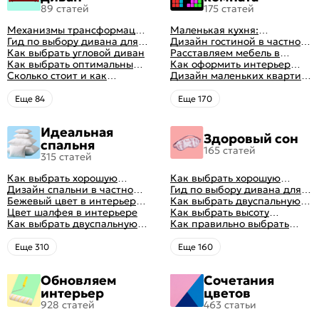
89 статей
175 статей
Механизмы трансформации
Маленькая кухня:
диванов: все виды,
Гид по выбору дивана для
планировка, стили, цвет и
Дизайн гостиной в частном
особенности, плюсы и
сна
Как выбрать угловой диван
рисунок, реальные фото
доме: 50 вариантов с фото
Расставляем мебель в
минусы
Как выбрать оптимальный
гостиной: главные правила
Как оформить интерьер
цвет стен в гостиной: 50
Сколько стоит и как
рациональной планировки
однокомнатной квартиры:
Дизайн маленьких квартир:
фото и идей оформления
перетянуть диван
47 классных идей с фото
10 идей для дизайна
интерьера с фото
Eще 84
Eще 170
Идеальная
Здоровый сон
спальня
165 статей
315 статей
Как выбрать хорошую
Как выбрать хорошую
кровать для сна
Дизайн спальни в частном
кровать для сна
Гид по выбору дивана для
доме: множество идей
Бежевый цвет в интерьере
сна
Как выбрать двуспальную
оформления идеальных
спальни 2024, 40 красивых
Цвет шалфея в интерьере
кровать и матрас
Как выбрать высоту
интерьеров
интерьеров с фото
Как выбрать двуспальную
правильно: советы и фото в
матраса
Как правильно выбрать
кровать и матрас
интерьере
ортопедический матрас
правильно: советы и фото в
Eще 310
Eще 160
интерьере
Обновляем
Сочетания
интерьер
цветов
928 статей
463 статьи