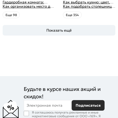
распределением дизайна
10 идей для дизайна
Гардеробная комната:
посуда, комфорт
кухни: светлые, темные,
Как выбрать кухню: цвет,
интерьера с фото
дизайн, планировка, советы
Как организовать место для
яркие
планировка, аксессуары
Как подобрать столешницу
по обустройству,
хранения на балконе
для кухни по цвету
распространенные ошибки
Eще 98
Eще 354
Показать ещё
Будьте в курсе наших акций и
скидок!
Электронная почта
Подписаться
Я соглашаюсь получать рекламные и иные
маркетинговые сообщения от ООО «169». Я