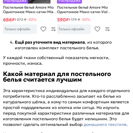
Распродажа
Распродажа
Постельное бельё Amore Mio
Постельное бельё Amore Mio
Однотонное Мако-сатин Mia
Однотонное Мако-сатин Viola
Микрофибра 2 сп.
Микрофибра 1,5 сп.
686
590
₽
₽
1 372 ₽
-50%
1 179 ₽
-50%
Только офлайн
Только офлайн
Ещё раз уточните вид материала
, из которого
изготовлен комплект постельного белья.
У каждой ткани собственный показатель мягкости,
прочности, износа.
Какой материал для постельного
белья считается лучшим
Эта характеристика индивидуальна для каждого отдельного
потребителя. Кто-то расслабленно засыпает на белье из
натурального шёлка, а кому-то самым комфортным является
простой пододеяльник из хлопка или ситца. Но изучить
перед покупкой характеристики различных материалов для
изготовления постельного белья будет нелишним. Это
позволит сделать оптимальный выбор
домашнего текстиля
.