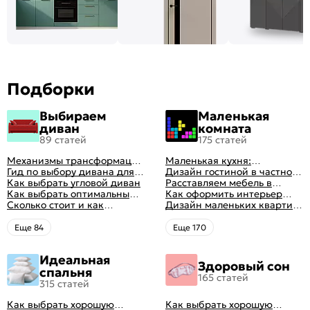
Подборки
Выбираем
Маленькая
диван
комната
89 статей
175 статей
Механизмы трансформации
Маленькая кухня:
диванов: все виды,
Гид по выбору дивана для
планировка, стили, цвет и
Дизайн гостиной в частном
особенности, плюсы и
сна
Как выбрать угловой диван
рисунок, реальные фото
доме: 50 вариантов с фото
Расставляем мебель в
минусы
Как выбрать оптимальный
гостиной: главные правила
Как оформить интерьер
цвет стен в гостиной: 50
Сколько стоит и как
рациональной планировки
однокомнатной квартиры:
Дизайн маленьких квартир:
фото и идей оформления
перетянуть диван
47 классных идей с фото
10 идей для дизайна
интерьера с фото
Eще 84
Eще 170
Идеальная
Здоровый сон
спальня
165 статей
315 статей
Как выбрать хорошую
Как выбрать хорошую