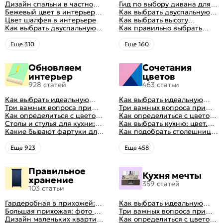
кровать для сна
Дизайн спальни в частном
кровать для сна
Гид по выбору дивана для
доме: множество идей
Бежевый цвет в интерьере
сна
Как выбрать двуспальную
оформления идеальных
спальни 2024, 40 красивых
Цвет шалфея в интерьере
кровать и матрас
Как выбрать высоту
интерьеров
интерьеров с фото
Как выбрать двуспальную
правильно: советы и фото в
матраса
Как правильно выбрать
кровать и матрас
интерьере
ортопедический матрас
правильно: советы и фото в
Eще 310
Eще 160
интерьере
Обновляем
Сочетания
интерьер
цветов
928 статей
463 статьи
Как выбрать идеальную
Как выбрать идеальную
планировку для кухни
Три важных вопроса при
планировку для кухни
Три важных вопроса при
выборе кухни: готовка,
Как определиться с цветом
выборе кухни: готовка,
Как определиться с цветом
посуда, комфорт
кухни: светлые, темные,
Столы и стулья для кухни:
посуда, комфорт
кухни: светлые, темные,
Как выбрать кухню: цвет,
яркие
советы по выбору
Какие бывают фартуки для
яркие
планировка, аксессуары
Как подобрать столешницу
кухни: как правильно
для кухни по цвету
выбрать
Eще 923
Eще 458
Правильное
Кухня мечты
хранение
359 статей
103 статьи
Гардеробная в прихожей:
Как выбрать идеальную
виды, фото в интерьере,
Большая прихожая: фото с
планировку для кухни
Три важных вопроса при
идеи дизайна
функциональным
Дизайн маленьких квартир:
выборе кухни: готовка,
Как определиться с цветом