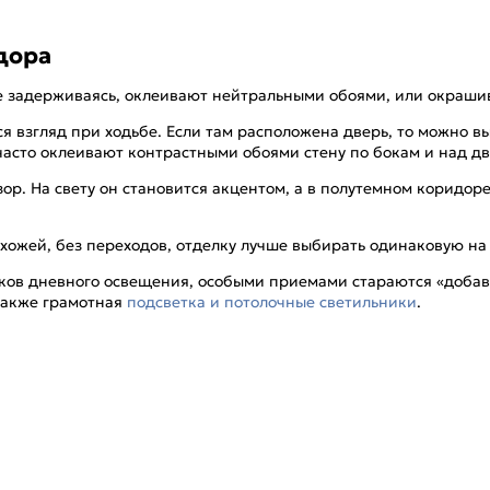
дора
 не задерживаясь, оклеивают нейтральными обоями, или окраш
ся взгляд при ходьбе. Если там расположена дверь, то можно 
 часто оклеивают контрастными обоями стену по бокам и над 
р. На свету он становится акцентом, а в полутемном коридор
хожей, без переходов, отделку лучше выбирать одинаковую н
ков дневного освещения, особыми приемами стараются «добав
также грамотная
подсветка и потолочные светильники
.