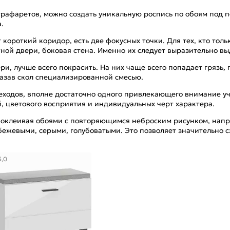
рафаретов, можно создать уникальную роспись по обоям под по
а.
короткий коридор, есть две фокусных точки. Для тех, кто тол
ой двери, боковая стена. Именно их следует выразительно в
ри, лучше всего покрасить. На них чаще всего попадает грязь,
амазав скол специализированной смесью.
реходов, вполне достаточно одного привлекающего внимание уч
й, цветового восприятия и индивидуальных черт характера.
 оклеивая обоями с повторяющимся неброским рисунком, нап
бежевыми, серыми, голубоватыми. Это позволяет значительно с
5,0