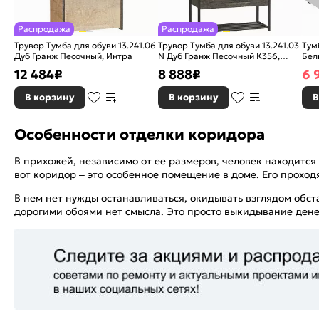
Распродажа
Распродажа
Трувор Тумба для обуви 13.241.06
Трувор Тумба для обуви 13.241.03
Тум
Дуб Гранж Песочный, Интра
N Дуб Гранж Песочный К356,
Бел
Интра
12 484
₽
8 888
₽
6 
В корзину
В корзину
В
Особенности отделки коридора
В прихожей, независимо от ее размеров, человек находится 
вот коридор – это особенное помещение в доме. Его проход
В нем нет нужды останавливаться, окидывать взглядом обст
дорогими обоями нет смысла. Это просто выкидывание дене