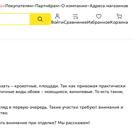
рам
Покупателям
Партнёрам
О компании
Адреса магазинов
Войти
Сравнение
Избранное
Корзина
зать – крохотные, площади. Так как прихожая практически
ичные виды обоев – моющиеся, виниловые. То есть такие,
гляд в первую очередь. Такие участки требуют внимания и
ство.
тить внимание при отделке? Мы расскажем!