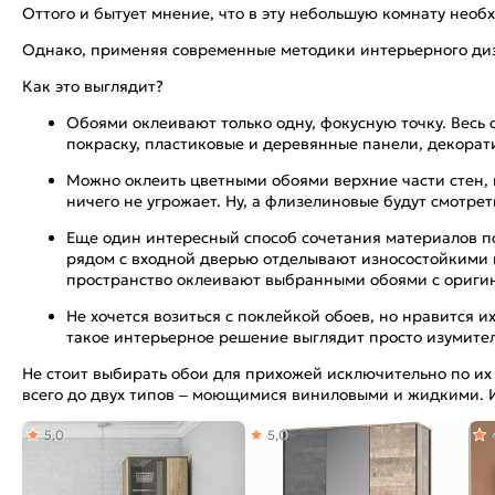
Оттого и бытует мнение, что в эту небольшую комнату нео
Однако, применяя современные методики интерьерного диза
Как это выглядит?
Обоями оклеивают только одну, фокусную точку. Вес
покраску, пластиковые и деревянные панели, декорат
Можно оклеить цветными обоями верхние части стен, 
ничего не угрожает. Ну, а флизелиновые будут смотре
Еще один интересный способ сочетания материалов по
рядом с входной дверью отделывают износостойкими 
пространство оклеивают выбранными обоями с ориги
Не хочется возиться с поклейкой обоев, но нравится
такое интерьерное решение выглядит просто изумите
Не стоит выбирать обои для прихожей исключительно по их
всего до двух типов – моющимися виниловыми и жидкими. И
5,0
5,0