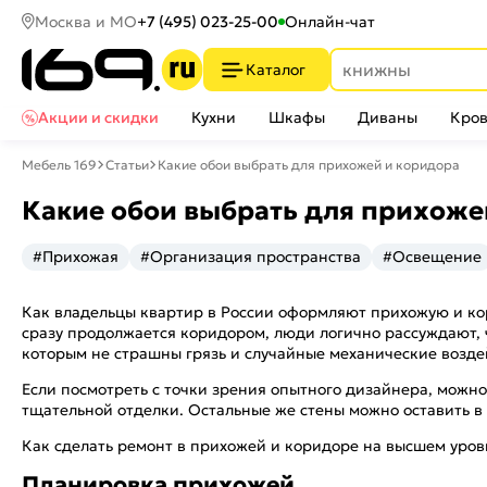
Москва и МО
+7 (495) 023-25-00
Онлайн-чат
Каталог
Акции и скидки
Кухни
Шкафы
Диваны
Кров
Мебель 169
Статьи
Какие обои выбрать для прихожей и коридора
Какие обои выбрать для прихоже
#Прихожая
#Организация пространства
#Освещение
Как владельцы квартир в России оформляют прихожую и кор
сразу продолжается коридором, люди логично рассуждают, 
которым не страшны грязь и случайные механические возде
Если посмотреть с точки зрения опытного дизайнера, можно
тщательной отделки. Остальные же стены можно оставить в
Как сделать ремонт в прихожей и коридоре на высшем уров
Планировка прихожей