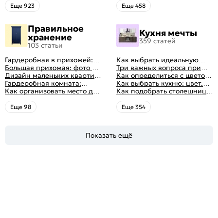
выбрать
Eще 923
Eще 458
Правильное
Кухня мечты
хранение
359 статей
103 статьи
Гардеробная в прихожей:
Как выбрать идеальную
виды, фото в интерьере,
Большая прихожая: фото с
планировку для кухни
Три важных вопроса при
идеи дизайна
функциональным
Дизайн маленьких квартир:
выборе кухни: готовка,
Как определиться с цветом
распределением дизайна
10 идей для дизайна
Гардеробная комната:
посуда, комфорт
кухни: светлые, темные,
Как выбрать кухню: цвет,
интерьера с фото
дизайн, планировка, советы
Как организовать место для
яркие
планировка, аксессуары
Как подобрать столешницу
по обустройству,
хранения на балконе
для кухни по цвету
распространенные ошибки
Eще 98
Eще 354
Показать ещё