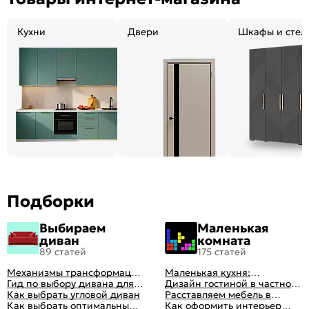
Кухни
Двери
Шкафы и стел
Подборки
Выбираем
Маленькая
диван
комната
89 статей
175 статей
Механизмы трансформации
Маленькая кухня:
диванов: все виды,
Гид по выбору дивана для
планировка, стили, цвет и
Дизайн гостиной в частном
особенности, плюсы и
сна
Как выбрать угловой диван
рисунок, реальные фото
доме: 50 вариантов с фото
Расставляем мебель в
минусы
Как выбрать оптимальный
гостиной: главные правила
Как оформить интерьер