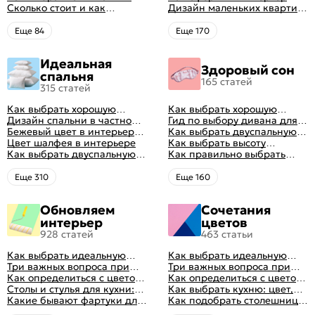
цвет стен в гостиной: 50
Сколько стоит и как
рациональной планировки
однокомнатной квартиры:
Дизайн маленьких квартир:
фото и идей оформления
перетянуть диван
47 классных идей с фото
10 идей для дизайна
интерьера с фото
Eще 84
Eще 170
Идеальная
Здоровый сон
спальня
165 статей
315 статей
Как выбрать хорошую
Как выбрать хорошую
кровать для сна
Дизайн спальни в частном
кровать для сна
Гид по выбору дивана для
доме: множество идей
Бежевый цвет в интерьере
сна
Как выбрать двуспальную
оформления идеальных
спальни 2024, 40 красивых
Цвет шалфея в интерьере
кровать и матрас
Как выбрать высоту
интерьеров
интерьеров с фото
Как выбрать двуспальную
правильно: советы и фото в
матраса
Как правильно выбрать
кровать и матрас
интерьере
ортопедический матрас
правильно: советы и фото в
Eще 310
Eще 160
интерьере
Обновляем
Сочетания
интерьер
цветов
928 статей
463 статьи
Как выбрать идеальную
Как выбрать идеальную
планировку для кухни
Три важных вопроса при
планировку для кухни
Три важных вопроса при
выборе кухни: готовка,
Как определиться с цветом
выборе кухни: готовка,
Как определиться с цветом
посуда, комфорт
кухни: светлые, темные,
Столы и стулья для кухни:
посуда, комфорт
кухни: светлые, темные,
Как выбрать кухню: цвет,
яркие
советы по выбору
Какие бывают фартуки для
яркие
планировка, аксессуары
Как подобрать столешницу
кухни: как правильно
для кухни по цвету