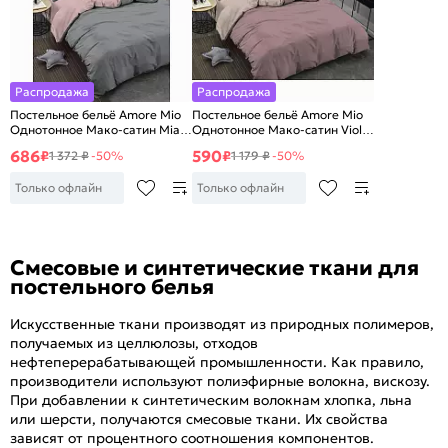
Распродажа
Распродажа
Постельное бельё Amore Mio
Постельное бельё Amore Mio
Однотонное Мако-сатин Mia
Однотонное Мако-сатин Viola
Микрофибра 2 сп.
Микрофибра 1,5 сп.
686
590
₽
₽
1 372 ₽
-50%
1 179 ₽
-50%
Только офлайн
Только офлайн
Смесовые и синтетические ткани для
постельного белья
Искусственные ткани производят из природных полимеров,
получаемых из целлюлозы, отходов
нефтеперерабатывающей промышленности. Как правило,
производители используют полиэфирные волокна, вискозу.
При добавлении к синтетическим волокнам хлопка, льна
или шерсти, получаются смесовые ткани. Их свойства
зависят от процентного соотношения компонентов.