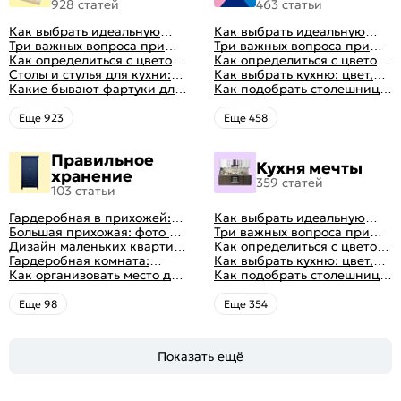
928 статей
463 статьи
Как выбрать идеальную
Как выбрать идеальную
планировку для кухни
Три важных вопроса при
планировку для кухни
Три важных вопроса при
выборе кухни: готовка,
Как определиться с цветом
выборе кухни: готовка,
Как определиться с цветом
посуда, комфорт
кухни: светлые, темные,
Столы и стулья для кухни:
посуда, комфорт
кухни: светлые, темные,
Как выбрать кухню: цвет,
яркие
советы по выбору
Какие бывают фартуки для
яркие
планировка, аксессуары
Как подобрать столешницу
кухни: как правильно
для кухни по цвету
выбрать
Eще 923
Eще 458
Правильное
Кухня мечты
хранение
359 статей
103 статьи
Гардеробная в прихожей:
Как выбрать идеальную
виды, фото в интерьере,
Большая прихожая: фото с
планировку для кухни
Три важных вопроса при
идеи дизайна
функциональным
Дизайн маленьких квартир:
выборе кухни: готовка,
Как определиться с цветом
распределением дизайна
10 идей для дизайна
Гардеробная комната:
посуда, комфорт
кухни: светлые, темные,
Как выбрать кухню: цвет,
интерьера с фото
дизайн, планировка, советы
Как организовать место для
яркие
планировка, аксессуары
Как подобрать столешницу
по обустройству,
хранения на балконе
для кухни по цвету
распространенные ошибки
Eще 98
Eще 354
Показать ещё