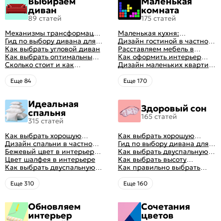
Выбираем
Маленькая
диван
комната
89 статей
175 статей
Механизмы трансформации
Маленькая кухня:
диванов: все виды,
Гид по выбору дивана для
планировка, стили, цвет и
Дизайн гостиной в частном
особенности, плюсы и
сна
Как выбрать угловой диван
рисунок, реальные фото
доме: 50 вариантов с фото
Расставляем мебель в
минусы
Как выбрать оптимальный
гостиной: главные правила
Как оформить интерьер
цвет стен в гостиной: 50
Сколько стоит и как
рациональной планировки
однокомнатной квартиры:
Дизайн маленьких квартир:
фото и идей оформления
перетянуть диван
47 классных идей с фото
10 идей для дизайна
интерьера с фото
Eще 84
Eще 170
Идеальная
Здоровый сон
спальня
165 статей
315 статей
Как выбрать хорошую
Как выбрать хорошую
кровать для сна
Дизайн спальни в частном
кровать для сна
Гид по выбору дивана для
доме: множество идей
Бежевый цвет в интерьере
сна
Как выбрать двуспальную
оформления идеальных
спальни 2024, 40 красивых
Цвет шалфея в интерьере
кровать и матрас
Как выбрать высоту
интерьеров
интерьеров с фото
Как выбрать двуспальную
правильно: советы и фото в
матраса
Как правильно выбрать
кровать и матрас
интерьере
ортопедический матрас
правильно: советы и фото в
Eще 310
Eще 160
интерьере
Обновляем
Сочетания
интерьер
цветов